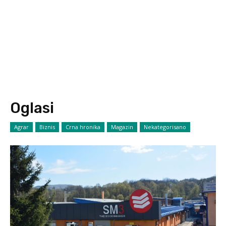
Oglasi
Agrar
Biznis
Crna hronika
Magazin
Nekategorisano