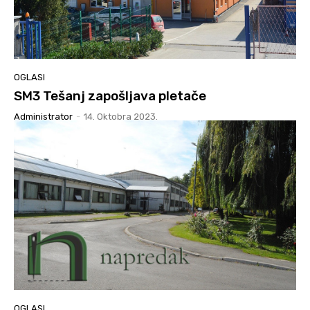
OGLASI
SM3 Tešanj zapošljava pletače
Administrator
-
14. Oktobra 2023.
OGLASI