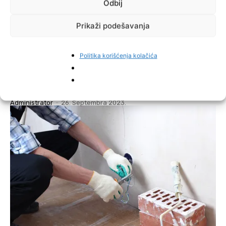
Odbij
Prikaži podešavanja
Politika korišćenja kolačića
OGLASI
Firma Subašić zapošljava radnika u
proizvodnji tjestenine
Administrator
-
26. Septembra 2023.