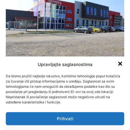
Upravljajte saglasnostima
OGLASI
INŽINJERING 1 zapošljava armirače
Da bismo pružili najbolje iskustvo, koristimo tehnologije poput kolačića
za čuvanje i/ili pristup informacijama o uređaju. Saglasnost sa ovim
Administrator
-
3. Oktobra 2023.
tehnologijama će nam omogućiti da obrađujemo podatke kao što su
ponašanje pri pregledanju ili jedinstveni ID-ovi na ovoj veb lokaciji.
Nepristanak ili povlačenje saglasnosti može negativno uticati na
određene karakteristike i funkcije.
Prihvati