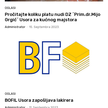
OGLASI
Pročitajte koliku platu nudi DZ ¨Prim.dr.Mijo
Grgić¨ Usora za kućnog majstora
Administrator
-
15. Septembra 2023.
OGLASI
BOFIL Usora zapošljava lakirera
Administrator
-
11. Septembra 2023.