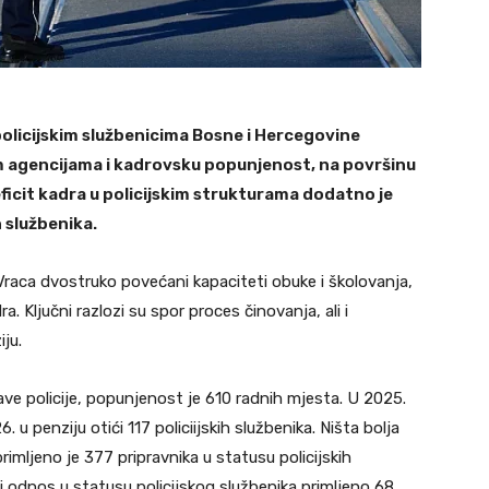
olicijskim službenicima Bosne i Hercegovine
kim agencijama i kadrovsku popunjenost, na površinu
eficit kadra u policijskim strukturama dodatno je
 službenika.
Vraca dvostruko povećani kapaciteti obuke i školovanja,
. Ključni razlozi su spor proces činovanja, ali i
iju.
e policije, popunjenost je 610 radnih mjesta. U 2025.
u penziju otići 117 policiijskih službenika. Ništa bolja
imljeno je 377 pripravnika u statusu policijskih
dni odnos u statusu policijskog službenika primljeno 68.