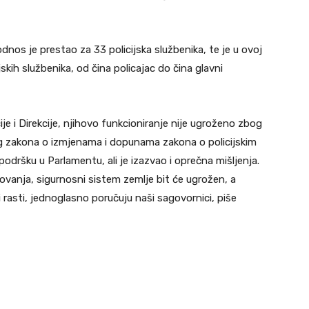
nos je prestao za 33 policijska službenika, te je u ovoj
skih službenika, od čina policajac do čina glavni
ije i Direkcije, njihovo funkcioniranje nije ugroženo zbog
g zakona o izmjenama i dopunama zakona o policijskim
odršku u Parlamentu, ali je izazvao i oprečna mišljenja.
ovanja, sigurnosni sistem zemlje bit će ugrožen, a
 rasti, jednoglasno poručuju naši sagovornici, piše