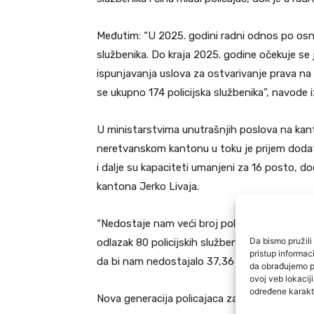
Međutim: “U 2025. godini radni odnos po osn
službenika. Do kraja 2025. godine očekuje s
ispunjavanja uslova za ostvarivanje prava na
se ukupno 174 policijska službenika”, navode
U ministarstvima unutrašnjih poslova na kant
neretvanskom kantonu u toku je prijem dodatni
i dalje su kapaciteti umanjeni za 16 posto,
kantona Jerko Livaja.
“Nedostaje nam veći broj policijskih službeni
Da bismo pružili 
odlazak 80 policijskih službenika u penziju za
pristup informa
da bi nam nedostajalo 37,36 posto službenika
da obrađujemo po
ovoj veb lokacij
određene karakte
Nova generacija policajaca zaposlena je u T