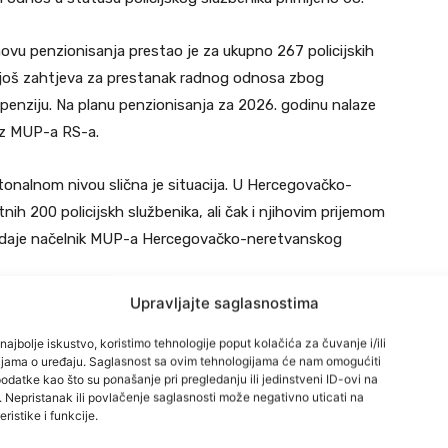
ovu penzionisanja prestao je za ukupno 267 policijskih
e još zahtjeva za prestanak radnog odnosa zbog
 penziju. Na planu penzionisanja za 2026. godinu nalaze
 iz MUP-a RS-a.
onalnom nivou slična je situacija. U Hercegovačko-
h 200 policijskh službenika, ali čak i njihovim prijemom
 dodaje načelnik MUP-a Hercegovačko-neretvanskog
Upravljajte saglasnostima
ka. Taj omer bit će značajno narušen jer se očekuje
najbolje iskustvo, koristimo tehnologije poput kolačića za čuvanje i/ili
ključno s 2025. A do kraja januara ide dodatnih 50, tako
cijama o uređaju. Saglasnost sa ovim tehnologijama će nam omogućiti
”, navodi Livaja.
datke kao što su ponašanje pri pregledanju ili jedinstveni ID-ovi na
i. Nepristanak ili povlačenje saglasnosti može negativno uticati na
ristike i funkcije.
uzlanskom i Zeničko-dobojskom kantonu.