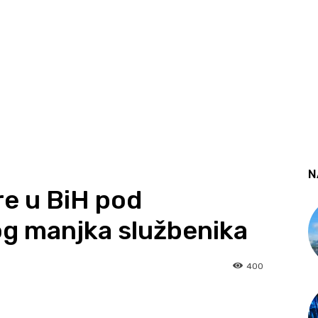
N
re u BiH pod
g manjka službenika
400