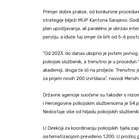
Primjer dobre prakse, od konkursne procedure
strategije bilježi MUP Kantona Sarajevo. God
plan upošljavanja, ali paralelno je ubrzao int
penziju, a iduće taj omjer će biti od 5-6 post
“Od 2023. do danas ukupno je putem javnog 
policijski službenik, a trenutno je u proceduri
akademiji, druga će ići na proljeće. Trenutno j
za prijem novih 200 izvršilaca”, navodi Mers
Državne agencije suočene su također s nizo
i Hercegovine policijskim službenicima je 54 p
Nedostaje više od hiljadu policijskih službenik
U Direkciji za koordinaciju policijskih tijela z
sistematizacijom previđeno 1.200. U prošloj go