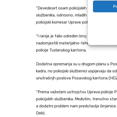
Pr
“Devedeset osam policijskih službenika olakšan
službenika, odnosno, mlađih inspektora i bitn
policijski komesar Uprave policije MUP-a Ze
“I ranije je falio određen broj službenika, ni
nadomjestili materijalno-tehničkim opremanje
policije Tuzlanskog kantona.
Dodatna opremanja su u drugom planu u Posa
kadra, no policijski službenici uspijevaju da
unutrašnjh poslova Posavskog kantona (HDZ
“Prema važećem ustrojstvu Uprava policije P
policijskih službenika. Međutim, trenutno st
a dodatni problem nam predstavlja činjenica 
Delić.