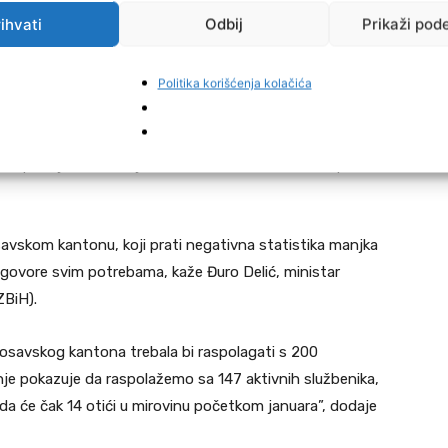
ihvati
Odbij
Prikaži pod
je je u našem radu. Ranije smo primili 118 policijskih
o je da ide kontinuitet popune”, kaže Admir Gazić,
Politika korišćenja kolačića
ničko-dobojskog kantona.
je to tako alarmantno, ali nedostatak ljudstva smo
m policije”, istakao je Dževad Korman, direktor Uprave
vskom kantonu, koji prati negativna statistika manjka
 odgovore svim potrebama, kaže Đuro Delić, ministar
BiH).
osavskog kantona trebala bi raspolagati s 200
anje pokazuje da raspolažemo sa 147 aktivnih službenika,
da će čak 14 otići u mirovinu početkom januara”, dodaje