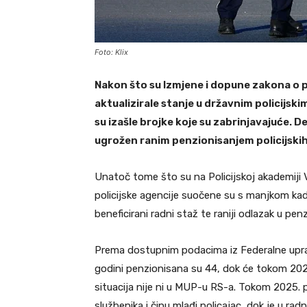
Foto: Klix
Nakon što su Izmjene i dopune zakona o p
aktualizirale stanje u državnim policijs
su izašle brojke koje su zabrinjavajuće. D
ugrožen ranim penzionisanjem policijskih
Unatoč tome što su na Policijskoj akademiji 
policijske agencije suočene su s manjkom kadra
beneficirani radni staž te raniji odlazak u penz
Prema dostupnim podacima iz Federalne uprav
godini penzionisana su 44, dok će tokom 2026. 
situacija nije ni u MUP-u RS-a. Tokom 2025. pr
službenika i činu mlađi policajac, dok je u ra