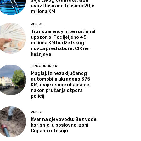
svjetskog kvaliteta, a za
uvoz flaširane trošimo 20,6
miliona KM
VIJESTI
Transparency International
upozorio: Podijeljeno 45
miliona KM budžetskog
novca pred izbore, CIK ne
kažnjava
CRNA HRONIKA
Maglaj: Iz nezaključanog
automobila ukradeno 375
KM, dvije osobe uhapšene
nakon pružanja otpora
policiji
VIJESTI
Kvar na cjevovodu: Bez vode
korisnici u poslovnoj zoni
Ciglana u Tešnju