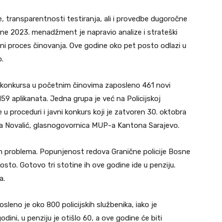
, transparentnosti testiranja, ali i provedbe dugoročne
ine 2023. menadžment je napravio analize i strateški
erni proces činovanja. Ove godine oko pet posto odlazi u
o.
konkursa u početnim činovima zaposleno 461 novi
 159 aplikanata. Jedna grupa je već na Policijskoj
e u proceduri i javni konkurs koji je zatvoren 30. oktobra
iha Novalić, glasnogovornica MUP-a Kantona Sarajevo.
m problema. Popunjenost redova Granične policije Bosne
osto. Gotovo tri stotine ih ove godine ide u penziju.
a.
aposleno je oko 800 policijskih službenika, iako je
dini, u penziju je otišlo 60, a ove godine će biti