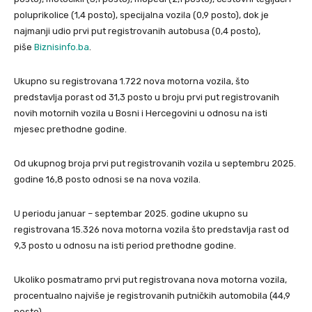
poluprikolice (1,4 posto), specijalna vozila (0,9 posto), dok je
najmanji udio prvi put registrovanih autobusa (0,4 posto),
piše
Biznisinfo.ba
.
Ukupno su registrovana 1.722 nova motorna vozila, što
predstavlja porast od 31,3 posto u broju prvi put registrovanih
novih motornih vozila u Bosni i Hercegovini u odnosu na isti
mjesec prethodne godine.
Od ukupnog broja prvi put registrovanih vozila u septembru 2025.
godine 16,8 posto odnosi se na nova vozila.
U periodu januar – septembar 2025. godine ukupno su
registrovana 15.326 nova motorna vozila što predstavlja rast od
9,3 posto u odnosu na isti period prethodne godine.
Ukoliko posmatramo prvi put registrovana nova motorna vozila,
procentualno najviše je registrovanih putničkih automobila (44,9
posto).