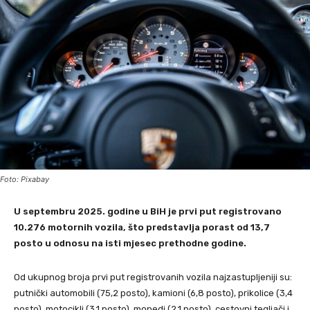
Foto: Pixabay
U septembru 2025. godine u BiH je prvi put registrovano
10.276 motornih vozila, što predstavlja porast od 13,7
posto u odnosu na isti mjesec prethodne godine.
Od ukupnog broja prvi put registrovanih vozila najzastupljeniji su:
putnički automobili (75,2 posto), kamioni (6,8 posto), prikolice (3,4
posto), motocikli (3,1 posto), mopedi (2,1 posto), cestovni tegljači i