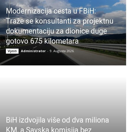
Modernizacija cesta u FBiH:
Traže se konsultanti za projektnu
dokumentaciju za dionice duge
gotovo 675 kilometara
Administrator
-
9. Augusta 2026.
Vijesti
BiH izdvojila više od dva miliona
KM, a Savska komisija bez