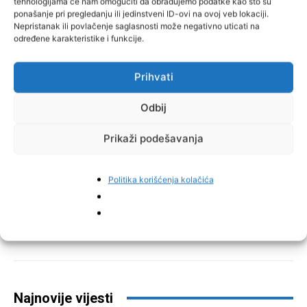
tehnologijama će nam omogućiti da obrađujemo podatke kao što su
ponašanje pri pregledanju ili jedinstveni ID-ovi na ovoj veb lokaciji.
Nepristanak ili povlačenje saglasnosti može negativno uticati na
određene karakteristike i funkcije.
Prihvati
Odbij
Prikaži podešavanja
Politika korišćenja kolačića
Facebook
Pinterest
Najnovije vijesti