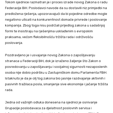
Tokom sjednice razmatran je i proces izrade novog Zakona o radu
Federacije BiH. Poslodavci navode da su dostavili niz primjedbi na
predložena rješenja, upozoravajući da bi pojedine odredbe mogle
negativno uticati na konkurentnost domaće privrede i poslovanje
kompanija. Zbog toga nisu podržali prijedlog zakona u sadašnjoj
formi te insistiraju na rješenjima usklađenim s evropskim
praksama, većom fleksibilnošću tržišta rada i održivošću
poslovanja.
Pozdravljeno je i usvajanje novog Zakona o zapošljavanju
stranaca u Federaciji BiH, dok je izraženo žaljenje što Zakon o
posredovanju u zapošljavanju i socijalnoj sigurnosti nezaposlenih
osoba nije dobio podršku u Zastupničkom domu Parlamenta FBiH.
Istaknuto je da je cilj tog zakona bio jasnije razdvajanje aktivnih i
pasivnih tražilaca posla, smanjenje sive ekonomije i jačanje tržišta
rada.
Jedna od važnijih odluka donesena na sjednici je osnivanje
Grupacije poslodavaca za djelatnost poslovnih servisa i