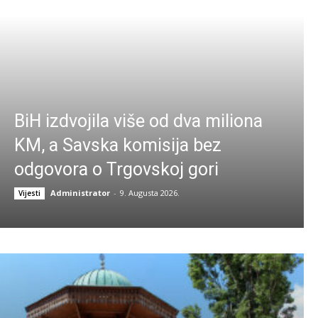
BiH izdvojila više od dva miliona
KM, a Savska komisija bez
odgovora o Trgovskoj gori
Administrator
-
9. Augusta 2026.
Vijesti