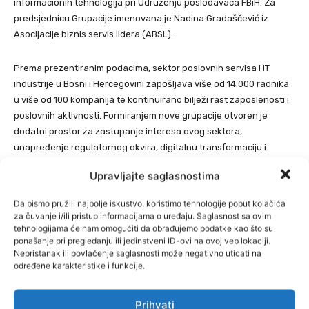
informacionih tehnologija pri Udruženju poslodavaca FBiH. Za
predsjednicu Grupacije imenovana je Nadina Gradaščević iz
Asocijacije biznis servis lidera (ABSL).
Prema prezentiranim podacima, sektor poslovnih servisa i IT
industrije u Bosni i Hercegovini zapošljava više od 14.000 radnika
u više od 100 kompanija te kontinuirano bilježi rast zaposlenosti i
poslovnih aktivnosti. Formiranjem nove grupacije otvoren je
dodatni prostor za zastupanje interesa ovog sektora,
unapređenje regulatornog okvira, digitalnu transformaciju i
jačanje konkurentnosti privrede.
Upravljajte saglasnostima
Član Upravnog odbora Udruženja poslodavaca FBiH Jasmin Zulčić
Da bismo pružili najbolje iskustvo, koristimo tehnologije poput kolačića
poručio je da će nova grupacija doprinijeti razmjeni znanja,
za čuvanje i/ili pristup informacijama o uređaju. Saglasnost sa ovim
tehnologijama će nam omogućiti da obrađujemo podatke kao što su
razvoju partnerstava i jačanju ekonomije zasnovane na
ponašanje pri pregledanju ili jedinstveni ID-ovi na ovoj veb lokaciji.
inovacijama, znanju i savremenim tehnologijama, te biti važan
Nepristanak ili povlačenje saglasnosti može negativno uticati na
partner institucijama u procesima digitalne transformacije i
određene karakteristike i funkcije.
razvoja ljudskih potencijala.
Prihvati