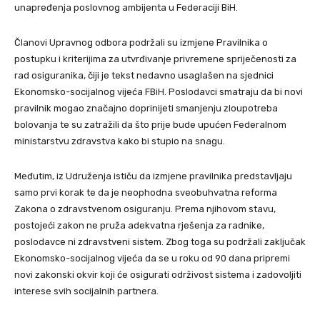
unapređenja poslovnog ambijenta u Federaciji BiH.
Članovi Upravnog odbora podržali su izmjene Pravilnika o
postupku i kriterijima za utvrđivanje privremene spriječenosti za
rad osiguranika, čiji je tekst nedavno usaglašen na sjednici
Ekonomsko-socijalnog vijeća FBiH. Poslodavci smatraju da bi novi
pravilnik mogao značajno doprinijeti smanjenju zloupotreba
bolovanja te su zatražili da što prije bude upućen Federalnom
ministarstvu zdravstva kako bi stupio na snagu.
Međutim, iz Udruženja ističu da izmjene pravilnika predstavljaju
samo prvi korak te da je neophodna sveobuhvatna reforma
Zakona o zdravstvenom osiguranju. Prema njihovom stavu,
postojeći zakon ne pruža adekvatna rješenja za radnike,
poslodavce ni zdravstveni sistem. Zbog toga su podržali zaključak
Ekonomsko-socijalnog vijeća da se u roku od 90 dana pripremi
novi zakonski okvir koji će osigurati održivost sistema i zadovoljiti
interese svih socijalnih partnera.