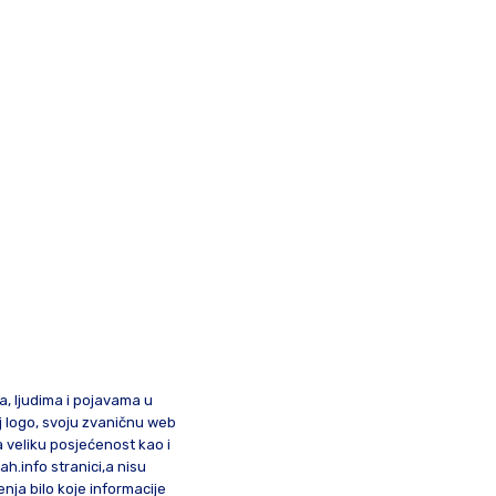
ma, ljudima i pojavama u
oj logo, svoju zvaničnu web
a veliku posjećenost kao i
lah.info stranici,a nisu
nja bilo koje informacije