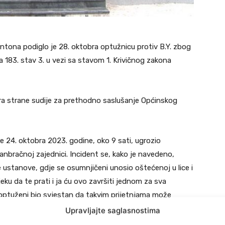
tona podiglo je 28. oktobra optužnicu protiv B.Y. zbog
a 183. stav 3. u vezi sa stavom 1. Krivičnog zakona
bra strane sudije za prethodno saslušanje Općinskog
e 24. oktobra 2023. godine, oko 9 sati, ugrozio
vanbračnoj zajednici. Incident se, kako je navedeno,
ustanove, gdje se osumnjičeni unosio oštećenoj u lice i
jeku da te prati i ja ću ovo završiti jednom za sva
e optuženi bio svjestan da takvim prijetnjama može
o je i htio, a da su navedene prijetnje kod nje izazvale
Upravljajte saglasnostima