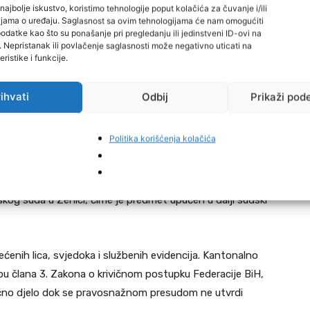
najbolje iskustvo, koristimo tehnologije poput kolačića za čuvanje i/ili
cijama o uređaju. Saglasnost sa ovim tehnologijama će nam omogućiti
nije, u porodičnoj kući u kojoj su živjeli, optuženi
datke kao što su ponašanje pri pregledanju ili jedinstveni ID-ovi na
i. Nepristanak ili povlačenje saglasnosti može negativno uticati na
akon ponoći, više puta pokušavao otvoriti zaključana
ristike i funkcije.
n toga je izašao ispred kuće, hodao oko objekta, pravio
“Allahu ekber”, zbog čega se oštećena dodatno uznemirila
ihvati
Odbij
Prikaži pod
tila policijsku stanicu.
Politika korišćenja kolačića
ne radnje kao krivično djelo Ugrožavanje sigurnosti iz
om 55. Krivičnog zakona Federacije BiH, počinjeno u
đivan, a optužnica je potvrđena nakon razmatranja od
kog suda u Zenici, čime je predmet upućen u dalji sudski
ećenih lica, svjedoka i službenih evidencija. Kantonalno
bu člana 3. Zakona o krivičnom postupku Federacije BiH,
ično djelo dok se pravosnažnom presudom ne utvrdi