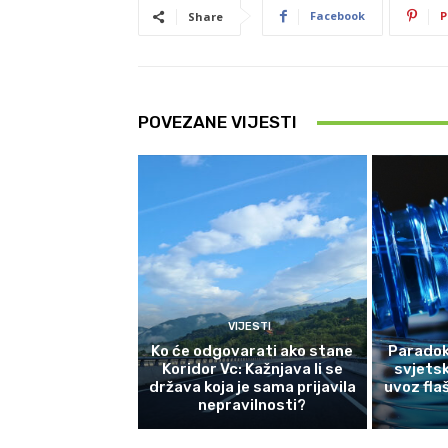
Facebook
P
Share
POVEZANE VIJESTI
VIJESTI
Ko će odgovarati ako stane
Paradok
Koridor Vc: Kažnjava li se
svjetsk
država koja je sama prijavila
uvoz fla
nepravilnosti?