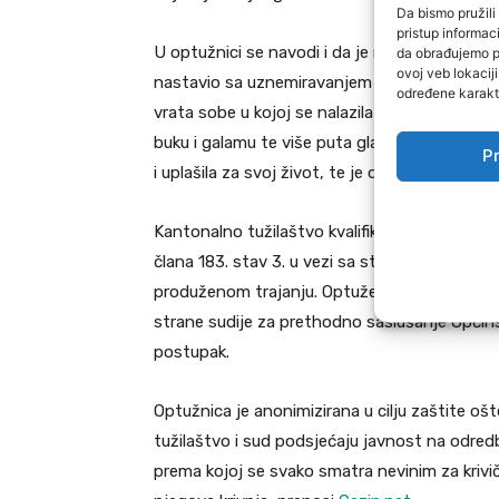
Da bismo pružili 
pristup informa
U optužnici se navodi i da je nekoliko dana kas
da obrađujemo po
ovoj veb lokacij
nastavio sa uznemiravanjem na način da je, n
određene karakte
vrata sobe u kojoj se nalazila oštećena. Nako
buku i galamu te više puta glasno uzvikivao 
Pr
i uplašila za svoj život, te je o svemu obavijes
Kantonalno tužilaštvo kvalifikovalo je navede
člana 183. stav 3. u vezi sa stavom 1. i član
produženom trajanju. Optuženi B.Y. je neosu
strane sudije za prethodno saslušanje Općins
postupak.
Optužnica je anonimizirana u cilju zaštite ošt
tužilaštvo i sud podsjećaju javnost na odred
prema kojoj se svako smatra nevinim za kriv