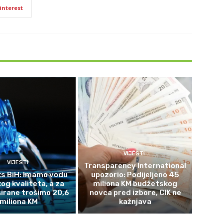
interest
VIJESTI
VIJESTI
Transparency International
s BiH: Imamo vodu
upozorio: Podijeljeno 45
og kvaliteta, a za
miliona KM budžetskog
širane trošimo 20,6
novca pred izbore, CIK ne
miliona KM
kažnjava