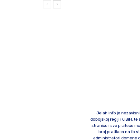
Jelah.info je nezavisni
dobojskoj regiji i u BiH, 
stranicu i sve prateće mu
broj pratilaca na fb st
administratori domene od