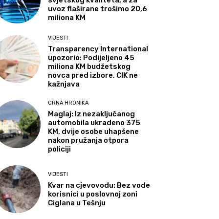
svjetskog kvaliteta, a za
uvoz flaširane trošimo 20,6
miliona KM
VIJESTI
Transparency International
upozorio: Podijeljeno 45
miliona KM budžetskog
novca pred izbore, CIK ne
kažnjava
CRNA HRONIKA
Maglaj: Iz nezaključanog
automobila ukradeno 375
KM, dvije osobe uhapšene
nakon pružanja otpora
policiji
VIJESTI
Kvar na cjevovodu: Bez vode
korisnici u poslovnoj zoni
Ciglana u Tešnju