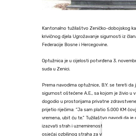
Kantonalno tužilaštvo Zeničko-dobojskog kan
krivičnog djela Ugrožavanje sigurnosti iz član
Federacije Bosne i Hercegovine.
Optužnica je u cijelosti potvrđena 3. novem
suda u Zenici.
Prema navodima optužnice, B.Y. se tereti da j
sigurnost oštećene A.E., sa kojom je živio u 
dogodio u prostorijama privatne zdravstvene 
prijetio riječima: “Ja sam platio 5.000 KM čov
vremena, ubit ću te.” Tužilaštvo navodi da j
izazvati strah i uznemirenost kod oštećene, št
osjećaj ozbiljnog straha za vlastiti život.