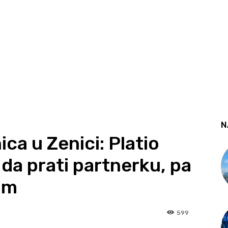
N
ca u Zenici: Platio
da prati partnerku, pa
vom
599