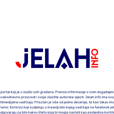
 portal koji je u službi svih građana. Prenosi informacije o svim događaji
te svakodnevno proizvodi i svoje vlastite autorske vijesti. Jelah.info ima sv
ltimedijalne sadržaja. Prisutan je više od jedne decenije, te kao takav im
ranici. Korisnici koji sudjeluju u kreaciji bilo kojeg sadržaja na facebook je
govaraju za bilo kakvu štetu koja bi mogla nastati kao posljedica korište