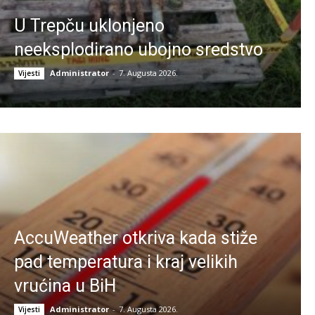
U Trepču uklonjeno
neeksplodirano ubojno sredstvo
Administrator
-
7. Augusta 2026.
Vijesti
AccuWeather otkriva kada stiže
pad temperatura i kraj velikih
vrućina u BiH
Administrator
-
7. Augusta 2026.
Vijesti