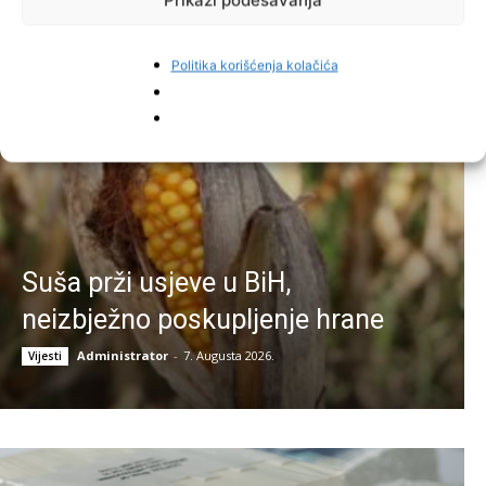
Prikaži podešavanja
Najnovije vijesti
Politika korišćenja kolačića
Suša prži usjeve u BiH,
neizbježno poskupljenje hrane
Administrator
-
7. Augusta 2026.
Vijesti