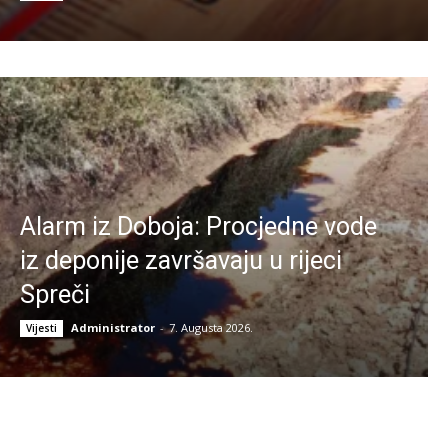
Alarm iz Doboja: Procjedne vode
iz deponije završavaju u rijeci
Spreči
Administrator
-
7. Augusta 2026.
Vijesti