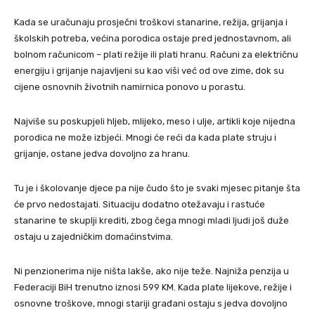
Kada se uračunaju prosječni troškovi stanarine, režija, grijanja i
školskih potreba, većina porodica ostaje pred jednostavnom, ali
bolnom računicom – plati režije ili plati hranu. Računi za električnu
energiju i grijanje najavljeni su kao viši već od ove zime, dok su
cijene osnovnih životnih namirnica ponovo u porastu.
Najviše su poskupjeli hljeb, mlijeko, meso i ulje, artikli koje nijedna
porodica ne može izbjeći. Mnogi će reći da kada plate struju i
grijanje, ostane jedva dovoljno za hranu.
Tu je i školovanje djece pa nije čudo što je svaki mjesec pitanje šta
će prvo nedostajati. Situaciju dodatno otežavaju i rastuće
stanarine te skuplji krediti, zbog čega mnogi mladi ljudi još duže
ostaju u zajedničkim domaćinstvima.
Ni penzionerima nije ništa lakše, ako nije teže. Najniža penzija u
Federaciji BiH trenutno iznosi 599 KM. Kada plate lijekove, režije i
osnovne troškove, mnogi stariji građani ostaju s jedva dovoljno