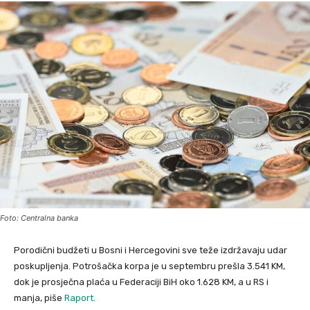
Foto: Centralna banka
Porodični budžeti u Bosni i Hercegovini sve teže izdržavaju udar
poskupljenja. Potrošačka korpa je u septembru prešla 3.541 KM,
dok je prosječna plaća u Federaciji BiH oko 1.628 KM, a u RS i
manja, piše
Raport.