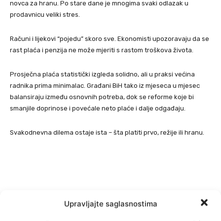
novca za hranu. Po stare dane je mnogima svaki odlazak u
prodavnicu veliki stres.
Računi i lijekovi “pojedu” skoro sve. Ekonomisti upozoravaju da se
rast plaća i penzija ne može mjeriti s rastom troškova života.
Prosječna plaća statistički izgleda solidno, ali u praksi većina
radnika prima minimalac. Građani BiH tako iz mjeseca u mjesec
balansiraju između osnovnih potreba, dok se reforme koje bi
smanjile doprinose i povećale neto plaće i dalje odgađaju.
Svakodnevna dilema ostaje ista – šta platiti prvo, režije ili hranu.
Upravljajte saglasnostima