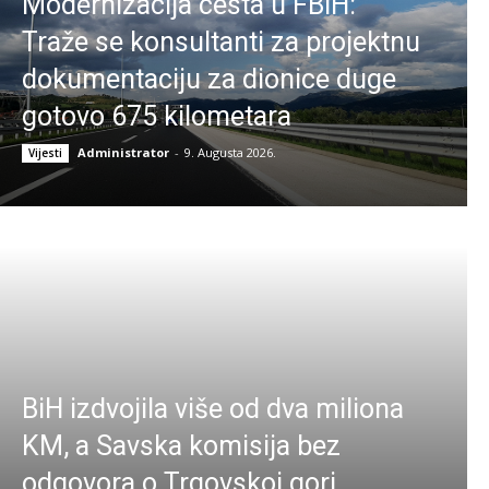
Modernizacija cesta u FBiH:
Traže se konsultanti za projektnu
dokumentaciju za dionice duge
gotovo 675 kilometara
Administrator
-
9. Augusta 2026.
Vijesti
BiH izdvojila više od dva miliona
KM, a Savska komisija bez
odgovora o Trgovskoj gori