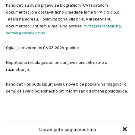
Kandidati su dužni prijavu sa biografijom (CV) i ostalom
dokumentacijom dostaviti lično u sjedište firme S PARTS d.o.o.
Tešanj na adresu: Poslovna zona Vila br.45A ili skeniranu
dokumentaciju putem e-maila na adrese:
mirza@saracevic.ba
,
semso@saracevic.ba
.
Oglas je otvoren do 06.03.2026. godine.
Nepotpune i neblagovremene prijave neće biti uzete u
razmatranje.
Kandidati koji budu ispunjavali uslove biće pozvani na razgovor o
čemu će svako pojedinačno biti informisan od strane poslodavca.
Upravljajte saglasnostima