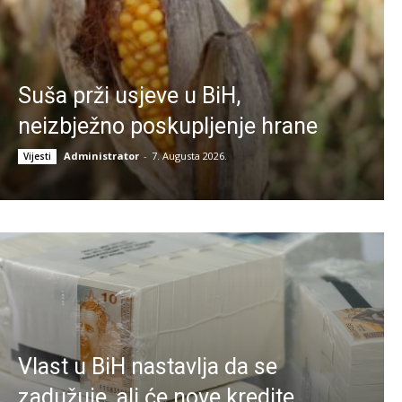
Suša prži usjeve u BiH,
neizbježno poskupljenje hrane
Administrator
-
7. Augusta 2026.
Vijesti
Vlast u BiH nastavlja da se
zadužuje, ali će nove kredite