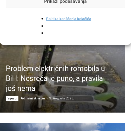
Prikaži podešavanja
Najnovije vijesti
Politika korišćenja kolačića
Problem električnih romobila u
BiH: Nesreća je puno, a pravila
još nema
Administrator
-
9. Augusta 2026.
Vijesti