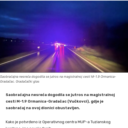
Saobraćajna nesreća dogodila se jutros na magistralnoj cesti M-1.9 Ormanica-
Gradačac. Gradačački glas
Saobraćajna nesreća dogodila se jutros na magistralnoj
cesti M-1.9 Ormanica-Gradačac (Vučkovci), gdje je
saobraćaj na ovoj dionici obustavljen.
Kako je potvrđeno iz Operativnog centra MUP-a Tuzlanskog