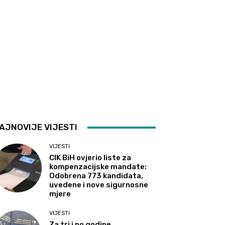
AJNOVIJE VIJESTI
VIJESTI
CIK BiH ovjerio liste za
kompenzacijske mandate:
Odobrena 773 kandidata,
uvedene i nove sigurnosne
mjere
VIJESTI
Za tri i po godine