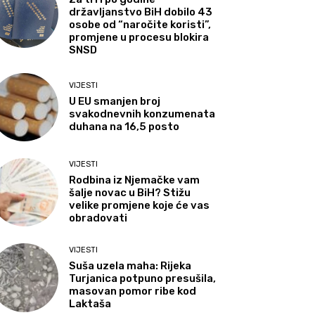
državljanstvo BiH dobilo 43
osobe od “naročite koristi”,
promjene u procesu blokira
SNSD
VIJESTI
U EU smanjen broj
svakodnevnih konzumenata
duhana na 16,5 posto
VIJESTI
Rodbina iz Njemačke vam
šalje novac u BiH? Stižu
velike promjene koje će vas
obradovati
VIJESTI
Suša uzela maha: Rijeka
Turjanica potpuno presušila,
masovan pomor ribe kod
Laktaša