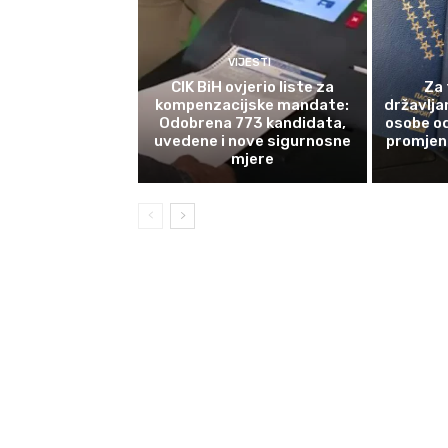
VIJESTI
CIK BiH ovjerio liste za
Za 
kompenzacijske mandate:
državlja
Odobrena 773 kandidata,
osobe od
uvedene i nove sigurnosne
promjene
mjere