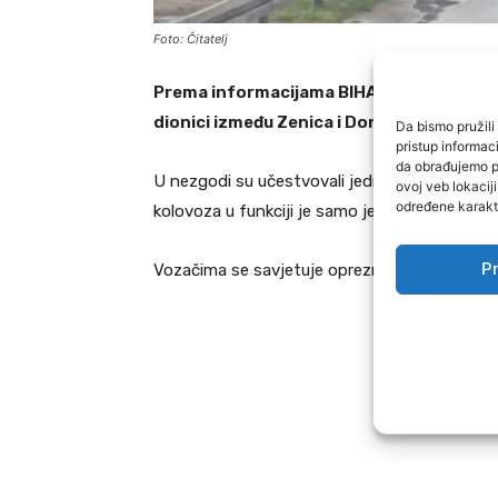
Foto: Čitatelj
Prema informacijama
BIHAMK
-a, zbog sa
dionici između
Zenica
i
Donja Vraca
, u nas
Da bismo pružili 
pristup informa
da obrađujemo po
U nezgodi su učestvovali jedno teretno i jedno
ovoj veb lokacij
određene karakte
kolovoza u funkciji je samo jedna saobraćajna
Pr
Vozačima se savjetuje opreznija vožnja i strp