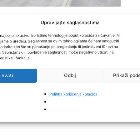
Upravljajte saglasnostima
obraćajne nezgode na magistralnoj cesti M-17, na
elju
Pečuj
, saobraćaj se trenutno odvija otežano.
najbolje iskustvo, koristimo tehnologije poput kolačića za čuvanje i/ili
cijama o uređaju. Saglasnost sa ovim tehnologijama će nam omogućiti
datke kao što su ponašanje pri pregledanju ili jedinstveni ID-ovi na
 putničko vozilo, a zbog uviđaja i uklanjanja vozila sa
i. Nepristanak ili povlačenje saglasnosti može negativno uticati na
ristike i funkcije.
 traka.
ihvati
Odbij
Prikaži pod
ljenje do potpune normalizacije saobraćaja.
Politika korišćenja kolačića