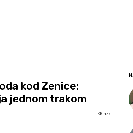
N
oda kod Zenice:
ija jednom trakom
427