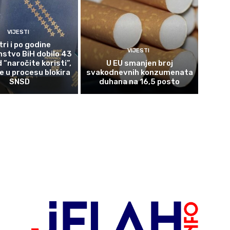
VIJESTI
tri i po godine
VIJESTI
nstvo BiH dobilo 43
 “naročite koristi”,
U EU smanjen broj
 u procesu blokira
svakodnevnih konzumenata
SNSD
duhana na 16,5 posto