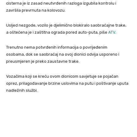
cisterna je iz zasad neutvrđenih razloga izgubila kontrolu i
završila prevrnuta na kolovozu.
Usljed nezgode, vozilo je djelimično blokiralo saobraćajne trake,
a oštećena je i zaštitna ograda pored auto-puta, piše
ATV
.
Trenutno nema potvrđenih informacija o povrijeđenim
osobama, dok se saobraćaj na ovoj dionici odvija usporeno i
preusmjeren je preko zaustavne trake.
Vozačima koji se kreću ovom dionicom savjetuje se pojačan
oprez, prilagođavanje brzine uslovima na putu i poštivanje uputa
nadležnih službi.