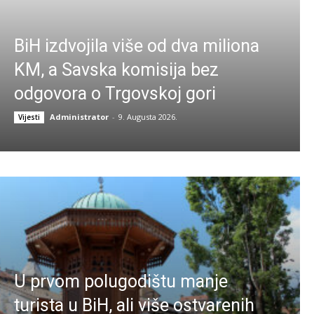
BiH izdvojila više od dva miliona
KM, a Savska komisija bez
odgovora o Trgovskoj gori
Administrator
-
9. Augusta 2026.
Vijesti
U prvom polugodištu manje
turista u BiH, ali više ostvarenih