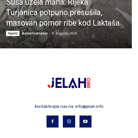
Suša uzela maha: Rijeka
Turjanica potpuno presušila,
masovan pomor ribe kod Laktaša
Administrator
-
8. Augusta 2026.
Vijesti
Kontaktirajte nas na:
info@jelah.info