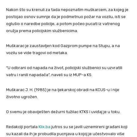
Nakon što su krenuli za tada nepoznatim muškarcem, za kojeg je
postojao osnov sumnje da je podmetnuo požar na vozilu, isti se
oglušio o naredbe policije, a potom počeo pucati iz vatrenog
oružja prema policijskim službenicima.
Muškarac je zaustavljen kod Gazprom pumpe na Stupu, a na
vozilu se vide tragovi od metaka.
“U odbrani od napada na život, policijski službenici su uzvratili
vatru i ranili napadača”, naveli su iz MUP-a KS.
Muškarac J. H. (1985) je na ljekarskoj obradi na KCUS-u i nije
životno ugrožen.
O svemu je obaviješten dežurni tužilac KTKS i uviđaj je u toku.
Redakciji portala
Klix.ba
jutros su se javili uznemireni građani koji
su kazali da ih je probudila pucnjava u kojoj je učestvovalo više