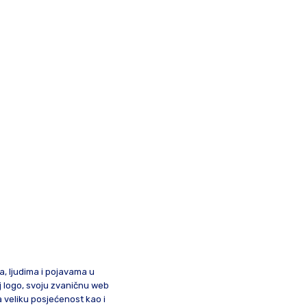
ma, ljudima i pojavama u
oj logo, svoju zvaničnu web
a veliku posjećenost kao i