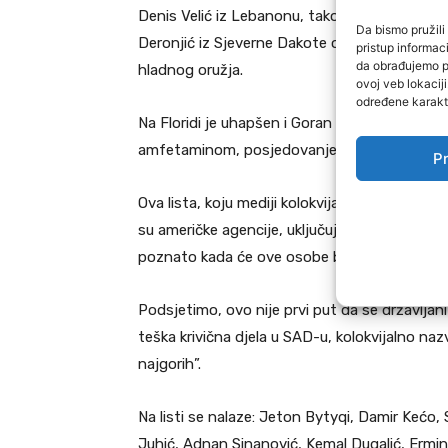
Denis Velić iz Lebanonu, također u Kentuckyju
Da bismo pružili 
Deronjić iz Sjeverne Dakote optužen za više o
pristup informa
da obrađujemo po
hladnog oružja.
ovoj veb lokacij
određene karakte
Na Floridi je uhapšen i Goran Ristić, koji je o
amfetaminom, posjedovanje droge i nošenje 
Pr
Ova lista, koju mediji kolokvijalno nazivaju “n
su američke agencije, uključujući ICE i Graničnu
poznato kada će ove osobe biti deportovane
Podsjetimo, ovo nije prvi put da se državljani
teška krivična djela u SAD-u, kolokvijalno n
najgorih”.
Na listi se nalaze: Jeton Bytyqi, Damir Kećo,
Juhić, Adnan Sinanović, Kemal Dugalić, Ermin 