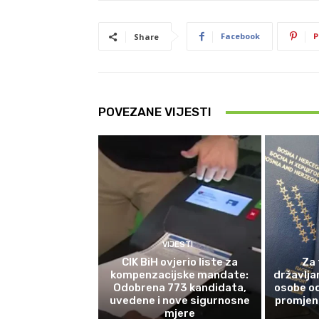
Facebook
P
Share
POVEZANE VIJESTI
VIJESTI
CIK BiH ovjerio liste za
Za 
kompenzacijske mandate:
državlja
Odobrena 773 kandidata,
osobe od
uvedene i nove sigurnosne
promjene
mjere