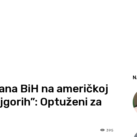
N
jana BiH na američkoj
ajgorih”: Optuženi za
395