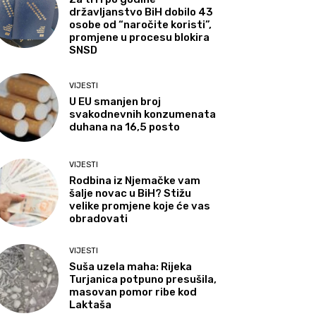
državljanstvo BiH dobilo 43
osobe od “naročite koristi”,
promjene u procesu blokira
SNSD
VIJESTI
U EU smanjen broj
svakodnevnih konzumenata
duhana na 16,5 posto
VIJESTI
Rodbina iz Njemačke vam
šalje novac u BiH? Stižu
velike promjene koje će vas
obradovati
VIJESTI
Suša uzela maha: Rijeka
Turjanica potpuno presušila,
masovan pomor ribe kod
Laktaša