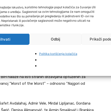
, zatečen je u posjedovanju droge i provali, dok je Omar
najbolje iskustvo, koristimo tehnologije poput kolačića za čuvanje i/ili
zbiljnih napada, uključujući korištenje vatrenog i
cijama o uređaju. Saglasnost sa ovim tehnologijama će nam omogućiti
datke kao što su ponašanje pri pregledanju ili jedinstveni ID-ovi na
i. Nepristanak ili povlačenje saglasnosti može negativno uticati na
ristike i funkcije.
ptužen za prevaru, krijumčarenje narkotika, trgovinu
skrivenog oružja, piše
Radio Sarajevo.
ihvati
Odbij
Prikaži pod
ajgori od najgorih”, javno prikazuje strane državljane koje
Politika korišćenja kolačića
 patrolu, priveli zbog teških krivičnih djela. Za sada nije
 u Bosnu i Hercegovinu.
 BiH nalaze na listi stranih državljana optuženih za
azvanoj “Worst of the Worst” – odnosno “Najgori od
 Safet Avdalahaj, Admir Vele, Mirdal Lipljanac, Gordana
Šarić, Denisa Alimanović, te Armin Smajilović i Brankica