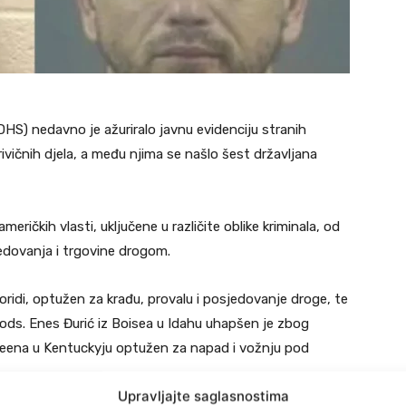
S) nedavno je ažuriralo javnu evidenciju stranih
ivičnih djela, a među njima se našlo šest državljana
ričkih vlasti, uključene u različite oblike kriminala, od
sjedovanja i trgovine drogom.
oridi, optužen za krađu, provalu i posjedovanje droge, te
s. Enes Đurić iz Boisea u Idahu uhapšen je zbog
Greena u Kentuckyju optužen za napad i vožnju pod
Upravljajte saglasnostima