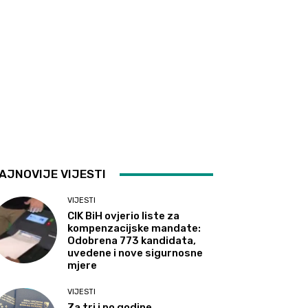
AJNOVIJE VIJESTI
VIJESTI
CIK BiH ovjerio liste za
kompenzacijske mandate:
Odobrena 773 kandidata,
uvedene i nove sigurnosne
mjere
VIJESTI
Za tri i po godine