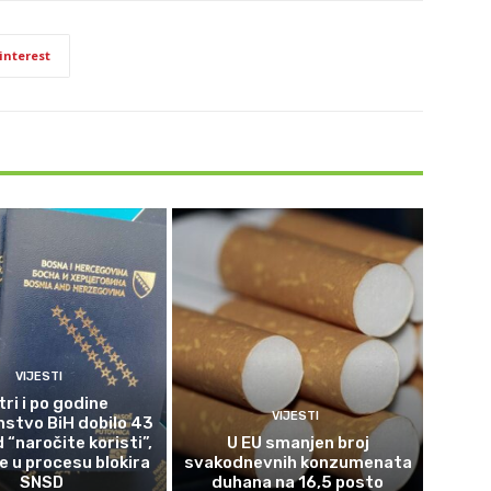
interest
VIJESTI
tri i po godine
VIJESTI
nstvo BiH dobilo 43
 “naročite koristi”,
U EU smanjen broj
 u procesu blokira
svakodnevnih konzumenata
SNSD
duhana na 16,5 posto