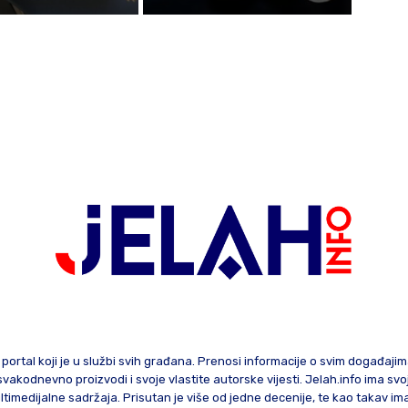
 portal koji je u službi svih građana. Prenosi informacije o svim događaji
te svakodnevno proizvodi i svoje vlastite autorske vijesti. Jelah.info ima sv
ltimedijalne sadržaja. Prisutan je više od jedne decenije, te kao takav im