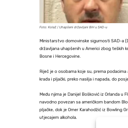
Foto: Kolaž / Uhapšeni državljani BiH u SAD-u
Ministarstvo domovinske sigurnosti SAD-a (DH
državljana uhapšenih u Americi zbog teških kr
Bosne i Hercegovine.
Riječ je o osobama koje su, prema podacima ame
krađa i pljački, preko nasilja i napada, do po
Među njima je Danijel Bošković iz Orlanda u Fl
navodno povezan sa američkom bandom Blood
pljačke, dok je Omer Karahodžić iz Bowling 
utjecajem alkohola.