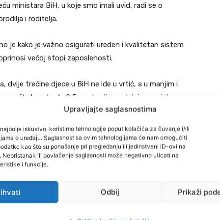
ću ministara BiH, u koje smo imali uvid, radi se o
dilja i roditelja.
no je kako je važno osigurati uređen i kvalitetan sistem
doprinosi većoj stopi zaposlenosti.
dvije trećine djece u BiH ne ide u vrtić, a u manjim i
snovne škole pohađa 0,5 posto djece, dok je prosjek
Upravljajte saglasnostima
ce” u našoj zemlji se pružaju nacrno i bez uređenog
najbolje iskustvo, koristimo tehnologije poput kolačića za čuvanje i/ili
cijama o uređaju. Saglasnost sa ovim tehnologijama će nam omogućiti
datke kao što su ponašanje pri pregledanju ili jedinstveni ID-ovi na
ustva drugih zemalja poput Francuske, Velike Britanije,
i. Nepristanak ili povlačenje saglasnosti može negativno uticati na
 području socijalnih usluga, kao i da je iz prakse drugih
ristike i funkcije.
 ili visoku stručnu spremu, ali moraju proći edukaciju.
ihvati
Odbij
Prikaži pod
 propiše mogućnost da jedinica lokalne samouprave
ćima.