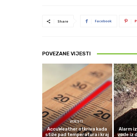
Facebook
P
Share
POVEZANE VIJESTI
VIJESTI
AccuWeather otkriva kada
Alarm i
stiže pad temperatura i kraj
vode iz 