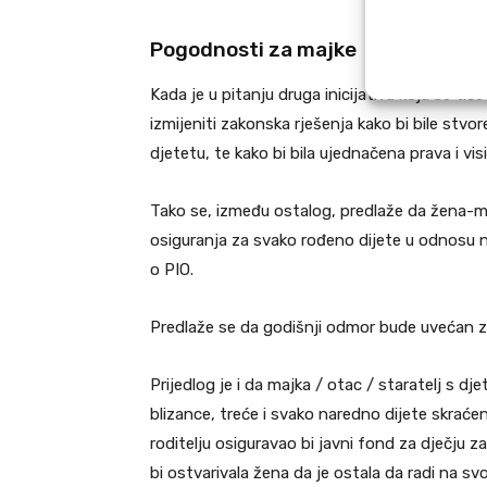
Pogodnosti za majke
Kada je u pitanju druga inicijativa koja se t
izmijeniti zakonska rješenja kako bi bile stv
djetetu, te kako bi bila ujednačena prava i vi
Tako se, između ostalog, predlaže da žena-m
osiguranja za svako rođeno dijete u odnosu 
o PIO.
Predlaže se da godišnji odmor bude uvećan za
Prijedlog je i da majka / otac / staratelj s 
blizance, treće i svako naredno dijete skrać
roditelju osiguravao bi javni fond za dječju z
bi ostvarivala žena da je ostala da radi na 