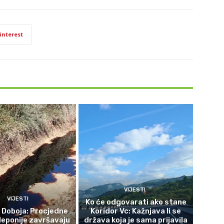
interest
VIJESTI
VIJESTI
Ko će odgovarati ako stane
z Doboja: Procjedne
Koridor Vc: Kažnjava li se
deponije završavaju
država koja je sama prijavila