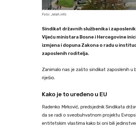
Foto: Jelah.info
Sindikat državnih službenika i zaposlenik
Vijeću ministara Bosne i Hercegovine inic
izmjena i dopuna Zakona o radu u instituci
zaposlenih roditelja.
Zanimalo nas je zašto sindikat zaposlenih u b
riješio.
Kako je to uređeno u EU
Radenko Mirković, predsjednik Sindikata držav
da se radi o sveobuhvatnom projektu Evropske u
entitetskim vlastima kako bi oni bili jedinstven