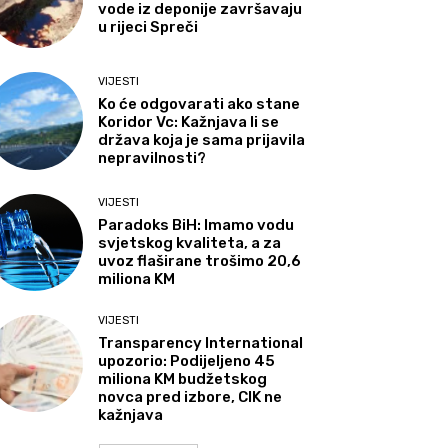
vode iz deponije završavaju
u rijeci Spreči
VIJESTI
Ko će odgovarati ako stane
Koridor Vc: Kažnjava li se
država koja je sama prijavila
nepravilnosti?
VIJESTI
Paradoks BiH: Imamo vodu
svjetskog kvaliteta, a za
uvoz flaširane trošimo 20,6
miliona KM
VIJESTI
Transparency International
upozorio: Podijeljeno 45
miliona KM budžetskog
novca pred izbore, CIK ne
kažnjava