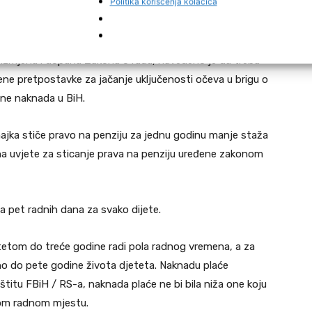
Politika korišćenja kolačića
iče izmjena i dopuna Zakona o radu, navedeno je da treba
orene pretpostavke za jačanje uključenosti očeva u brigu o
sine naknada u BiH.
ajka stiče pravo na penziju za jednu godinu manje staža
na uvjete za sticanje prava na penziju uređene zakonom
 pet radnih dana za svako dijete.
djetetom do treće godine radi pola radnog vremena, a za
eno do pete godine života djeteta. Naknadu plaće
aštitu FBiH / RS-a, naknada plaće ne bi bila niža one koju
svom radnom mjestu.