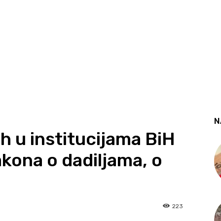
N
h u institucijama BiH
akona o dadiljama, o
223