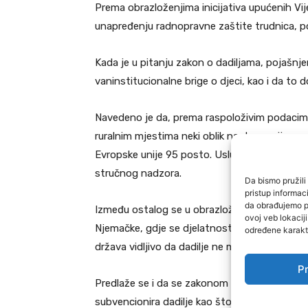
Prema obrazloženjima inicijativa upućenih Vije
unapređenju radnopravne zaštite trudnica, poro
Kada je u pitanju zakon o dadiljama, pojašnje
vaninstitucionalne brige o djeci, kao i da to 
Navedeno je da, prema raspoloživim podacima, 
ruralnim mjestima neki oblik nastave prije o
Evropske unije 95 posto. Usluge “čuvanja dje
stručnog nadzora.
Da bismo pružili 
pristup informa
da obrađujemo po
Između ostalog se u obrazloženju navode i isk
ovoj veb lokacij
Njemačke, gdje se djelatnost dadilje uređuje u
određene karakte
država vidljivo da dadilje ne moraju imati višu
Pr
Predlaže se i da se zakonom o dadiljama BiH
subvencionira dadilje kao što se to čini s vrti