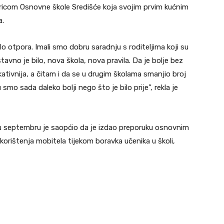
oricom Osnovne škole Središće koja svojim prvim kućnim
a.
lo otpora. Imali smo dobru saradnju s roditeljima koji su
stavno je bilo, nova škola, nova pravila. Da je bolje bez
kativnija, a čitam i da se u drugim školama smanjio broj
u smo sada daleko bolji nego što je bilo prije”, rekla je
d u septembru je saopćio da je izdao preporuku osnovnim
orištenja mobitela tijekom boravka učenika u školi,