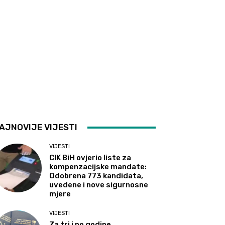
AJNOVIJE VIJESTI
VIJESTI
CIK BiH ovjerio liste za
kompenzacijske mandate:
Odobrena 773 kandidata,
uvedene i nove sigurnosne
mjere
VIJESTI
Za tri i po godine