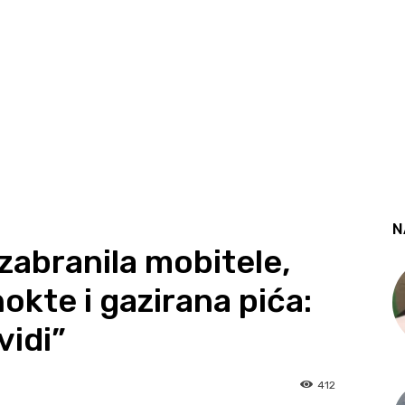
N
zabranila mobitele,
okte i gazirana pića:
vidi”
412