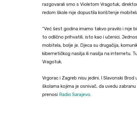
razgovarali smo s Violetom Vragotuk, direkt
redom škole nije dopustila korištenje mobitel
“Već šest godina imamo takvo pravilo i nije bi
to odlično prihvatili, isto kao i učenici. Jedno
mobitela, bolje je. Djeca su drugačija, komuni
kibernetičkog nasilja ili nasilja na internetu. T
Vragotuk.
Vrgorac i Zagreb nisu jedini. I Slavonski Bro
školama kojima je osnivač, da uvedu zabranu k
prenosi
Radio Sarajevo.