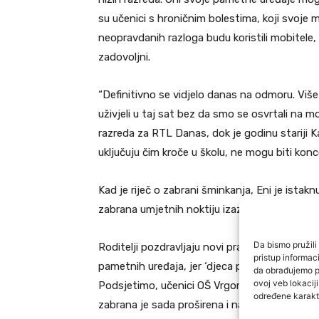
su učenici s hroničnim bolestima, koji svoje mo
neopravdanih razloga budu koristili mobitele, o
zadovoljni.
“Definitivno se vidjelo danas na odmoru. Više 
uživjeli u taj sat bez da smo se osvrtali na mobi
razreda za RTL Danas, dok je godinu stariji K
uključuju čim kroče u školu, ne mogu biti konc
Kad je riječ o zabrani šminkanja, Eni je istaknu
zabrana umjetnih noktiju izazvala manje rasp
Da bismo pružili 
Roditelji pozdravljaju novi pravilnik. Milena 
pristup informa
pametnih uređaja, jer ‘djeca previše gledaju u m
da obrađujemo po
ovoj veb lokacij
Podsjetimo, učenici OŠ Vrgorac od prošle godi
određene karakte
zabrana je sada proširena i na gazirane sokove.