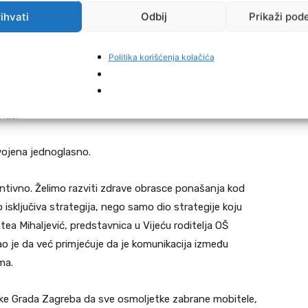
ihvati
Odbij
Prikaži pod
nome, drugome, trećemu. Evo mene je konkretno jedan
Politika korišćenja kolačića
i gazirani sok unutar škole’? Ja sam mu rekao: gospodine,
ete’. Svako će se pobuniti na neku odluku bez obzira
 radimo u dobroj vjeri i od toga nećemo odstupiti”,
nas.
usvojena jednoglasno.
entivno. Želimo razviti zdrave obrasce ponašanja kod
 isključiva strategija, nego samo dio strategije koju
tea Mihaljević, predstavnica u Vijeću roditelja OŠ
o je da već primjećuje da je komunikacija između
ma.
ke Grada Zagreba da sve osmoljetke zabrane mobitele,