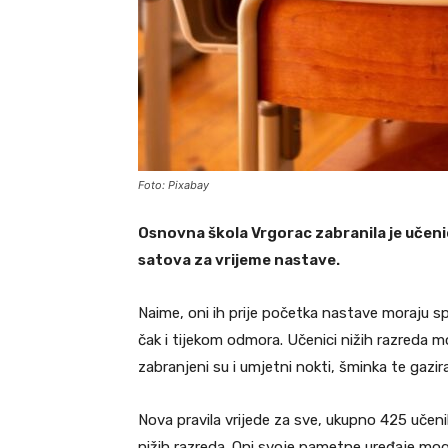
Foto: Pixabay
Osnovna škola Vrgorac zabranila je učeni
satova za vrijeme nastave.
Naime, oni ih prije početka nastave moraju s
čak i tijekom odmora. Učenici nižih razreda mo
zabranjeni su i umjetni nokti, šminka te gazi
Nova pravila vrijede za sve, ukupno 425 učeni
nižih razreda. Oni svoje pametne uređaje mogu 