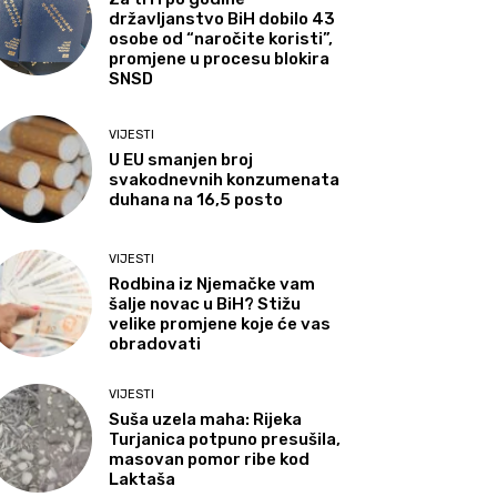
državljanstvo BiH dobilo 43
osobe od “naročite koristi”,
promjene u procesu blokira
SNSD
VIJESTI
U EU smanjen broj
svakodnevnih konzumenata
duhana na 16,5 posto
VIJESTI
Rodbina iz Njemačke vam
šalje novac u BiH? Stižu
velike promjene koje će vas
obradovati
VIJESTI
Suša uzela maha: Rijeka
Turjanica potpuno presušila,
masovan pomor ribe kod
Laktaša