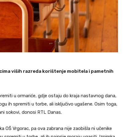
cima viših razreda korištenje mobitela i pametnih
premiti u ormariće, gdje ostaju do kraja nastavnog dana,
gu ih spremiti u torbe, ali isključivo ugašene. Osim toga,
rani sokovi, donosi RTL Danas.
ka OŠ Vrgorac, pa ova zabrana nije zaobišla ni učenike
spremiti u torbe, ali ih najprije moraju ugasiti. Iznimka