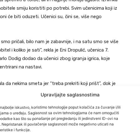
bitele smiju koristiti po potrebi. Svim učenicima koji iz
ni će biti oduzeti. Učenici su, čini se, više nego
smo pričali, bilo nam je zabavnije, i na satu smo se više
tel i koliko je sati”, rekla je Eni Dropulić, učenica 7.
arlo Dodig dodao da učenici zbog igranja igrica, koje
entrirani na nastavi.
la da nekima smeta jer “treba prekriti koji prišt”, dok je
rava.
Upravljajte saglasnostima
najbolje iskustvo, koristimo tehnologije poput kolačića za čuvanje i/ili
Radić, majka jedne od učenica, slaže se sa zabranom
cijama o uređaju. Saglasnost sa ovim tehnologijama će nam omogućiti
obitele’, ali i gaziranih pića, rekla je za RTL Danas.
datke kao što su ponašanje pri pregledanju ili jedinstveni ID-ovi na
i. Nepristanak ili povlačenje saglasnosti može negativno uticati na
ne u školi ne smiju konzumirati energetska pića, a
ristike i funkcije.
 Razlozi su zdravstvene prirode, no nisu svi roditelji bili