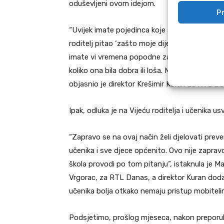
oduševljeni ovom idejom.
Pr
“Uvijek imate pojedinca koje se protive jed
roditelj pitao ‘zašto moje dijete ne smije pit
imate vi vremena popodne za trovati vaše dij
koliko ona bila dobra ili loša. Mi smatramo da
objasnio je direktor Krešimir Kuran za RTL Da
Ipak, odluka je na Vijeću roditelja i učenika 
“Zapravo se na ovaj način želi djelovati prev
učenika i sve djece općenito. Ovo nije zapravo
škola provodi po tom pitanju”, istaknula je Ma
Vrgorac, za RTL Danas, a direktor Kuran doda
učenika bolja otkako nemaju pristup mobiteli
Podsjetimo, prošlog mjeseca, nakon preporu