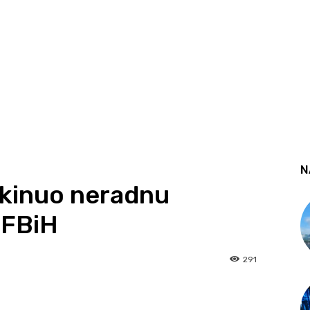
N
ukinuo neradnu
 FBiH
291