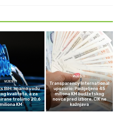
VIJESTI
VIJESTI
Transparency International
s BiH: Imamo vodu
upozorio: Podijeljeno 45
og kvaliteta, a za
miliona KM budžetskog
širane trošimo 20,6
novca pred izbore, CIK ne
miliona KM
kažnjava