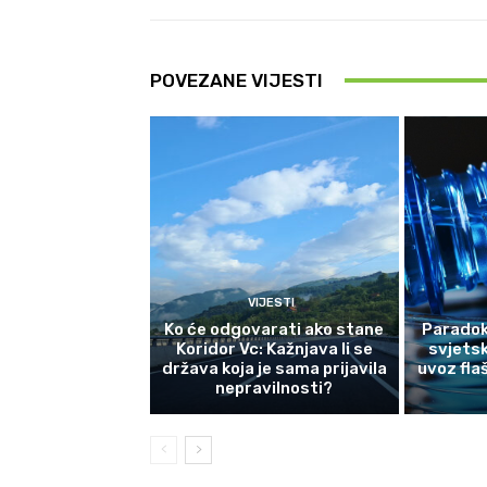
POVEZANE VIJESTI
VIJESTI
Ko će odgovarati ako stane
Paradok
Koridor Vc: Kažnjava li se
svjetsk
država koja je sama prijavila
uvoz fla
nepravilnosti?