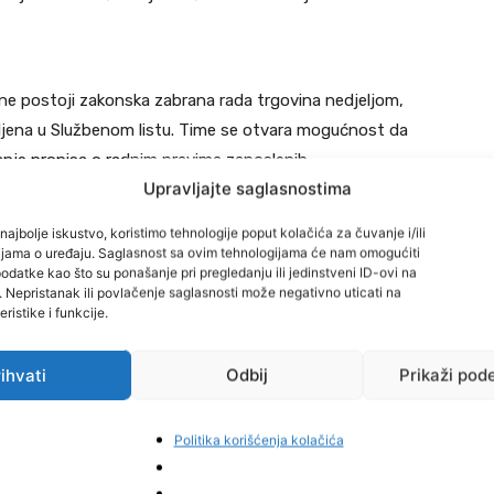
ne postoji zakonska zabrana rada trgovina nedjeljom,
jena u Službenom listu. Time se otvara mogućnost da
vanje propisa o radnim pravima zaposlenih.
Upravljajte saglasnostima
ma pravo ponovo urediti ovo pitanje, ali na način koji
najbolje iskustvo, koristimo tehnologije poput kolačića za čuvanje i/ili
cijama o uređaju. Saglasnost sa ovim tehnologijama će nam omogućiti
datke kao što su ponašanje pri pregledanju ili jedinstveni ID-ovi na
i. Nepristanak ili povlačenje saglasnosti može negativno uticati na
ristike i funkcije.
enutno je na snazi i u Federaciji BiH. Iako odluka
ihvati
Odbij
Prikaži pod
 u Bosni i Hercegovini, ona bi mogla imati indirektan
Politika korišćenja kolačića
ovina nedjeljom proglasio neustavnom zbog narušavanja