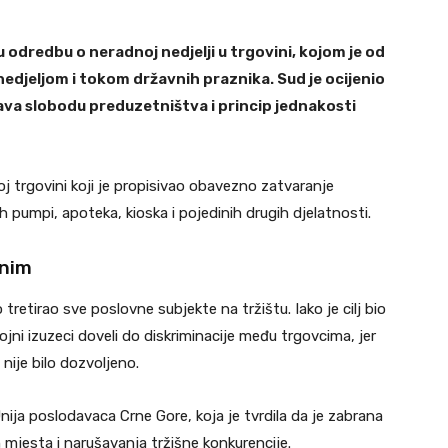
odredbu o neradnoj nedjelji u trgovini, kojom je od
edjeljom i tokom državnih praznika. Sud je ocijenio
ava slobodu preduzetništva i princip jednakosti
j trgovini koji je propisivao obavezno zatvaranje
h pumpi, apoteka, kioska i pojedinih drugih djelatnosti.
vnim
tretirao sve poslovne subjekte na tržištu. Iako je cilj bio
rojni izuzeci doveli do diskriminacije među trgovcima, jer
 nije bilo dozvoljeno.
Unija poslodavaca Crne Gore, koja je tvrdila da je zabrana
mjesta i narušavanja tržišne konkurencije.