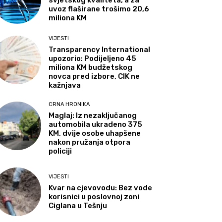
svjetskog kvaliteta, a za
uvoz flaširane trošimo 20,6
miliona KM
VIJESTI
Transparency International
upozorio: Podijeljeno 45
miliona KM budžetskog
novca pred izbore, CIK ne
kažnjava
CRNA HRONIKA
Maglaj: Iz nezaključanog
automobila ukradeno 375
KM, dvije osobe uhapšene
nakon pružanja otpora
policiji
VIJESTI
Kvar na cjevovodu: Bez vode
korisnici u poslovnoj zoni
Ciglana u Tešnju