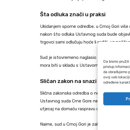
Šta odluka znači u praksi
Ukidanjem sporne odredbe, u Crnoj Gori više 
nakon što odluka Ustavnog suda bude objavl
trgovci sami odlučuju hoće li raditi, uz pošti
Sud je istovremeno naglasio da zakonodavac i
Da bismo pružili 
mora biti u skladu s Ustavom.
pristup informa
da obrađujemo po
ovoj veb lokacij
Sličan zakon na snazi i u FBiH
određene karakte
Slična zakonska odredba o neradnoj nedjelji tr
Pr
Ustavnog suda Crne Gore nema pravno dejstvo
utjecaj na domaću raspravu o ovom pitanju.
Naime, sud u Crnoj Gori je zabranu rada trg