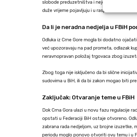
slobode preduzetništva i nejednakog tretman
duže vrijeme pojavljuju i u raspravama u FBiH.
Da li je neradna nedjelja u FBiH p
Odluka iz Crne Gore mogla bi dodatno ojačati 
već upozoravaju na pad prometa, odlazak kupa
neravnopravan položaj trgovaca zbog izuzet
Zbog toga nije isključeno da bi slične inicijat
sudovima u BiH, ili da bi zakon mogao biti pr
Zaključak: Otvaranje teme u FBiH
Dok Crna Gora ulazi u novu fazu regulacije rad
opstati u Federaciji BiH ostaje otvoreno. O
zabrana rada nedjeljom, uz brojne izuzetke,
periodu moglo ponovo otvoriti ovu temu i u 