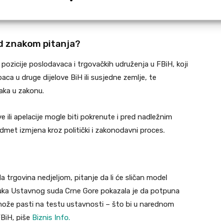
a poslovnih subjekata, što su argumenti koji se već
od znakom pitanja?
pozicije poslodavaca i trgovačkih udruženja u FBiH, koji
ca u druge dijelove BiH ili susjedne zemlje, te
aka u zakonu.
ive ili apelacije mogle biti pokrenute i pred nadležnim
edmet izmjena kroz politički i zakonodavni proces.
a trgovina nedjeljom, pitanje da li će sličan model
dluka Ustavnog suda Crne Gore pokazala je da potpuna
 može pasti na testu ustavnosti – što bi u narednom
FBiH, piše
Biznis Info.