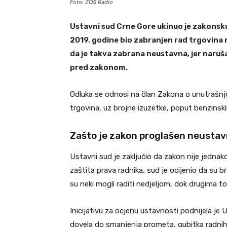
Foto: ZOS Radio
Ustavni sud Crne Gore ukinuo je zakonsku 
2019. godine bio zabranjen rad trgovina n
da je takva zabrana neustavna, jer naruš
pred zakonom.
Odluka se odnosi na član Zakona o unutrašnjo
trgovina, uz brojne izuzetke, poput benzinski
Zašto je zakon proglašen neusta
Ustavni sud je zaključio da zakon nije jednako 
zaštita prava radnika, sud je ocijenio da su b
su neki mogli raditi nedjeljom, dok drugima to
Inicijativu za ocjenu ustavnosti podnijela je 
dovela do smanjenja prometa, gubitka radnih 