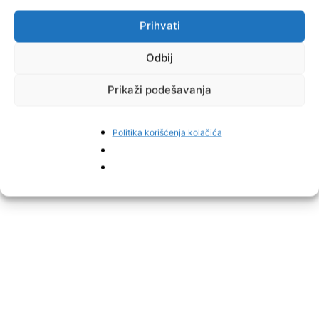
u istom periodu 2025. godine taj broj bio 597, pokazuju podaci
Prihvati
Ministarstva civilnih poslova BiH, piše
Crna hronika.
Odbij
Prikaži podešavanja
Politika korišćenja kolačića