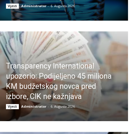
Administrator
-
6. Augusta 2026.
Vijesti
Transparency International
upozorio: Podijeljeno 45 miliona
KM budžetskog novca pred
izbore, CIK ne kažnjava
Administrator
-
6. Augusta 2026.
Vijesti