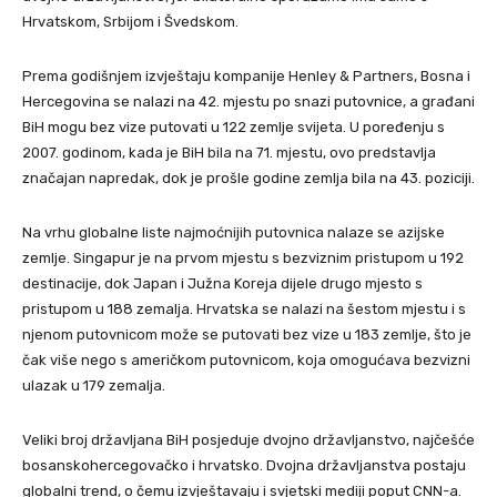
Hrvatskom, Srbijom i Švedskom.
Prema godišnjem izvještaju kompanije Henley & Partners, Bosna i
Hercegovina se nalazi na 42. mjestu po snazi putovnice, a građani
BiH mogu bez vize putovati u 122 zemlje svijeta. U poređenju s
2007. godinom, kada je BiH bila na 71. mjestu, ovo predstavlja
značajan napredak, dok je prošle godine zemlja bila na 43. poziciji.
Na vrhu globalne liste najmoćnijih putovnica nalaze se azijske
zemlje. Singapur je na prvom mjestu s bezviznim pristupom u 192
destinacije, dok Japan i Južna Koreja dijele drugo mjesto s
pristupom u 188 zemalja. Hrvatska se nalazi na šestom mjestu i s
njenom putovnicom može se putovati bez vize u 183 zemlje, što je
čak više nego s američkom putovnicom, koja omogućava bezvizni
ulazak u 179 zemalja.
Veliki broj državljana BiH posjeduje dvojno državljanstvo, najčešće
bosanskohercegovačko i hrvatsko. Dvojna državljanstva postaju
globalni trend, o čemu izvještavaju i svjetski mediji poput CNN-a.