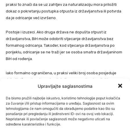
praksi to znači da se uz zahtjev za naturalizaciju mora priložiti
dokaz o pokretanju postupka otpusta iz državljanstva ili potvrda
da je odricanje već izvršeno.
Postoje i izuzeci. Ako druga država ne dopušta otpust iz
državljanstva, BiH može odobriti stjecanje državljanstva bez
formalnog odricanja. Također, kod stjecanja državljanstva po
porijeklu, odricanje se ne traži jer se osoba smatra državljaninom
BiH od rođenja.
Iako formalno ograničena, u praksi veliki broj osoba posjeduje
dvije ili više putovnica zahvaljujući sporazumima i porijeklu.
Upravljajte saglasnostima
Međutim, značajan broj ljudi se i odrekao državljanstva BiH,
najčešće radi stjecanja državljanstva Njemačke, Austrije ili
Da bismo pružili najbolje iskustvo, koristimo tehnologije poput kolačića
Slovenije.
za čuvanje i/ili pristup informacijama o uređaju. Saglasnost sa ovim
tehnologijama će nam omogućiti da obrađujemo podatke kao što su
ponašanje pri pregledanju ili jedinstveni ID-ovi na ovoj veb lokaciji.
Od 1996. do 2024. godine državljanstva BiH odreklo se oko
Nepristanak ili povlačenje saglasnosti može negativno uticati na
100.000 osoba, a rekordan broj zabilježen je 2003. godine (9.128).
određene karakteristike i funkcije.
U prvoj polovini 2024. državljanstva se odreklo 929 osoba, dok je