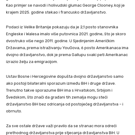
Kao primjer se navodi i holivudski glumac George Clooney, koji je
krajem 2025. godine stekao i francusko državljanstvo.
Podaci iz Velike Britanije pokazuju da je 2,1 posto stanovnika
Engleske i Walesa imalo više putovnica 2021. godine, što je skoro
dvostruko više nego 2011. godine. U Sjedinjenim Američkim
Državama, prema istraživanju YouGova, 6 posto Amerikanaca ima
dvojno državljanstvo, dok je prema Gallupu svaki peti Amerikanac
izrazio želju za emigracijom.
Ustav Bosne i Hercegovine dopušta dvojno državljanstvo samo
ako postoji bilateralni sporazum između BiH i druge države.
Trenutno takve sporazume BiH ima s Hrvatskom, Srbijom i
Švedskom, što znači da građani tih zemalja mogu steći
državljanstvo BiH bez odricanja od postojećeg državljanstva – i
obrnuto.
Za sve ostale države važi pravilo da se stranac mora odreći
prethodnog državljanstva prije stjecanja državljanstva BiH. U