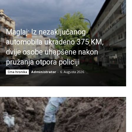
Maglaj: Iz nezaključanog
automobila ukradeno 375 KM,
dvije osobe uhapšene nakon
pružanja otpora policiji
Administrator
-
6. Augusta 2026.
Crna hronika