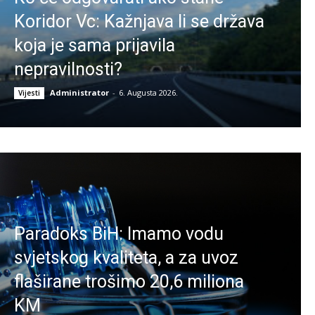
Koridor Vc: Kažnjava li se država
koja je sama prijavila
nepravilnosti?
Administrator
-
6. Augusta 2026.
Vijesti
Paradoks BiH: Imamo vodu
svjetskog kvaliteta, a za uvoz
flaširane trošimo 20,6 miliona
KM