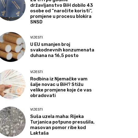
državljanstvo BiH dobilo 43
osobe od “naročite koristi”,
promjene u procesu blokira
SNSD
VIJESTI
U EU smanjen broj
svakodnevnih konzumenata
duhana na 16,5 posto
VIJESTI
Rodbina iz Njemačke vam
šalje novac u BiH? Stižu
velike promjene koje će vas
obradovati
VIJESTI
Suša uzela maha: Rijeka
Turjanica potpuno presušila,
masovan pomor ribe kod
Laktaša