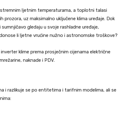
tremnim ljetnim temperaturama, a toplotni talasi
ih prozora, uz maksimalno uključene klima uređaje. Dok
 sumnjičavo gledaju u svoje rashladne uređaje,
 donose li ljetne vrućine nužno i astronomske troškove?
inverter klime prema prosječnim cijenama električne
mrežarine, naknade i PDV.
na i razlikuje se po entitetima i tarifnim modelima, ali se
onima: