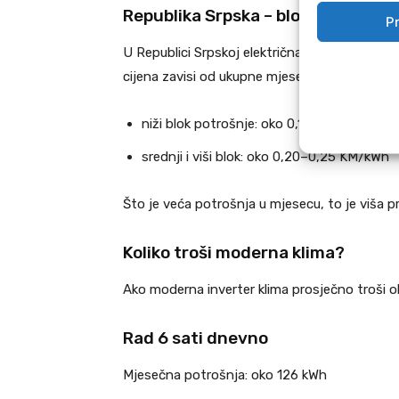
Republika Srpska – blok tarife po p
Pr
U Republici Srpskoj električna energija za d
cijena zavisi od ukupne mjesečne potrošnje,
niži blok potrošnje: oko 0,18–0,20 KM/kW
srednji i viši blok: oko 0,20–0,25 KM/kWh
Što je veća potrošnja u mjesecu, to je viša p
Koliko troši moderna klima?
Ako moderna inverter klima prosječno troši ok
Rad 6 sati dnevno
Mjesečna potrošnja: oko 126 kWh