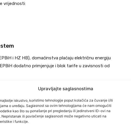
 vrijednosti:
sistem
(EPBiH i HZ HB), domaćinstva plaćaju električnu energiju
k EPBiH dodatno primjenjuje i blok tarife u zavisnosti od
Upravljajte saglasnostima
najbolje iskustvo, koristimo tehnologije poput kolačića za čuvanje i/ili
cijama o uređaju. Saglasnost sa ovim tehnologijama će nam omogućiti
datke kao što su ponašanje pri pregledanju ili jedinstveni ID-ovi na
i. Nepristanak ili povlačenje saglasnosti može negativno uticati na
ristike i funkcije.