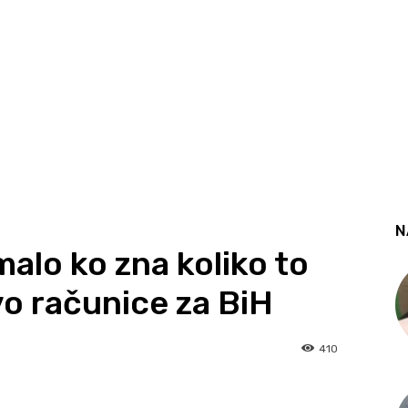
N
 malo ko zna koliko to
vo računice za BiH
410