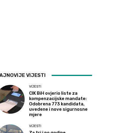
AJNOVIJE VIJESTI
VIJESTI
CIK BiH ovjerio liste za
kompenzacijske mandate:
Odobrena 773 kandidata,
uvedene i nove sigurnosne
mjere
VIJESTI
Za tri i po godine