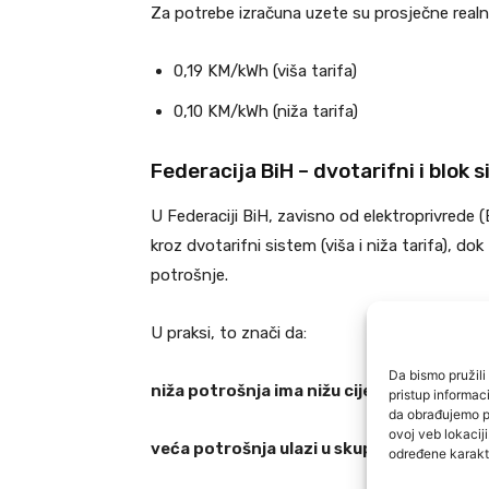
Za potrebe izračuna uzete su prosječne realne
0,19 KM/kWh (viša tarifa)
0,10 KM/kWh (niža tarifa)
Federacija BiH – dvotarifni i blok 
U Federaciji BiH, zavisno od elektroprivrede 
kroz dvotarifni sistem (viša i niža tarifa), do
potrošnje.
U praksi, to znači da:
Da bismo pružili 
niža potrošnja ima nižu cijenu po kWh
pristup informa
da obrađujemo po
ovoj veb lokacij
veća potrošnja ulazi u skuplje blokove
određene karakte