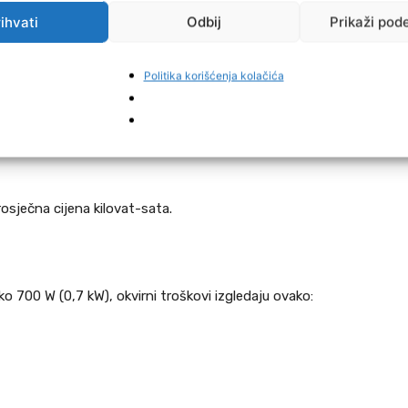
otrošnji
ihvati
Odbij
Prikaži pod
omaćinstva se obračunava kroz blok tarife, odnosno
Politika korišćenja kolačića
 a ne od doba dana.
h
rosječna cijena kilovat-sata.
o 700 W (0,7 kW), okvirni troškovi izgledaju ovako: