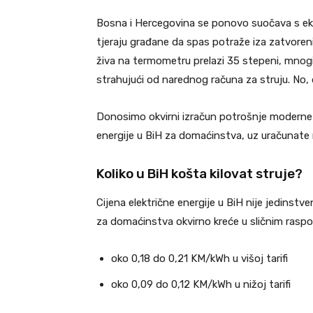
Bosna i Hercegovina se ponovo suočava s eks
tjeraju građane da spas potraže iza zatvoren
živa na termometru prelazi 35 stepeni, mnogi
strahujući od narednog računa za struju. No,
Donosimo okvirni izračun potrošnje moderne 
energije u BiH za domaćinstva, uz uračunate 
Koliko u BiH košta kilovat struje?
Cijena električne energije u BiH nije jedinstve
za domaćinstva okvirno kreće u sličnim rasp
oko 0,18 do 0,21 KM/kWh u višoj tarifi
oko 0,09 do 0,12 KM/kWh u nižoj tarifi