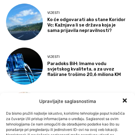
VIJESTI
Ko će odgovarati ako stane Koridor
Vc: Kažnjava li se država koja je
sama prijavila nepravilnosti?
VIJESTI
Paradoks BiH: Imamo vodu
svjetskog kvaliteta, a za uvoz
flaširane trošimo 20,6 miliona KM
VIJESTI
Upravljajte saglasnostima
Transparency International
upozorio: Podijeljeno 45 miliona KM
Da bismo pružili najbolje iskustvo, koristimo tehnologije poput kolačića
budžetskog novca pred izbore, CIK
za čuvanje i/ili pristup informacijama o uređaju. Saglasnost sa ovim
ne kažnjava
tehnologijama će nam omogućiti da obrađujemo podatke kao što su
ponašanje pri pregledanju ili jedinstveni ID-ovi na ovoj veb lokaciji.