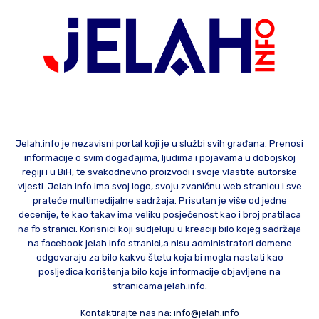
Jelah.info je nezavisni portal koji je u službi svih građana. Prenosi
informacije o svim događajima, ljudima i pojavama u dobojskoj
regiji i u BiH, te svakodnevno proizvodi i svoje vlastite autorske
vijesti. Jelah.info ima svoj logo, svoju zvaničnu web stranicu i sve
prateće multimedijalne sadržaja. Prisutan je više od jedne
decenije, te kao takav ima veliku posjećenost kao i broj pratilaca
na fb stranici. Korisnici koji sudjeluju u kreaciji bilo kojeg sadržaja
na facebook jelah.info stranici,a nisu administratori domene
odgovaraju za bilo kakvu štetu koja bi mogla nastati kao
posljedica korištenja bilo koje informacije objavljene na
stranicama jelah.info.
Kontaktirajte nas na:
info@jelah.info