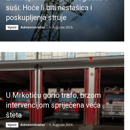
suši: Hoće li biti nestašica i
poskupljenja struje
Administrator
-
5. Augusta 2026.
Vijesti
U Mrkotiću gorio trafo, brzom
intervencijom spriječena veća
šteta
Administrator
-
5. Augusta 2026.
Vijesti