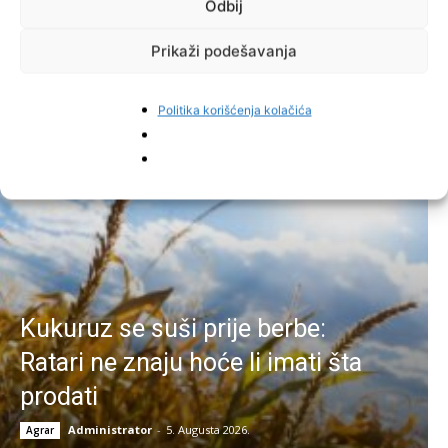
Odbij
Facebook
Pinterest
Prikaži podešavanja
Politika korišćenja kolačića
Najnovije vijesti
Kukuruz se suši prije berbe:
Ratari ne znaju hoće li imati šta
prodati
Administrator
-
5. Augusta 2026.
Agrar