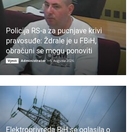
Policija RS-a za pucnjave krivi
pravosuđe: Ždrale je u FBiH,
obračuni se mogu ponoviti
Administrator
-
5. Augusta 2026.
Vijesti
Elektroprivreda BiH se oglasila o