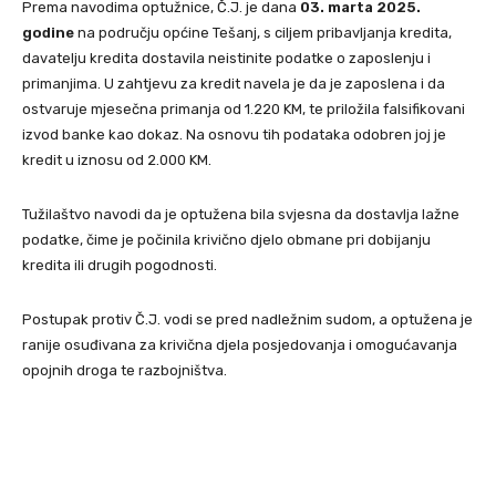
Prema navodima optužnice, Č.J. je dana
03. marta 2025.
godine
na području općine Tešanj, s ciljem pribavljanja kredita,
davatelju kredita dostavila neistinite podatke o zaposlenju i
primanjima. U zahtjevu za kredit navela je da je zaposlena i da
ostvaruje mjesečna primanja od 1.220 KM, te priložila falsifikovani
izvod banke kao dokaz. Na osnovu tih podataka odobren joj je
kredit u iznosu od 2.000 KM.
Tužilaštvo navodi da je optužena bila svjesna da dostavlja lažne
podatke, čime je počinila krivično djelo obmane pri dobijanju
kredita ili drugih pogodnosti.
Postupak protiv Č.J. vodi se pred nadležnim sudom, a optužena je
ranije osuđivana za krivična djela posjedovanja i omogućavanja
opojnih droga te razbojništva.