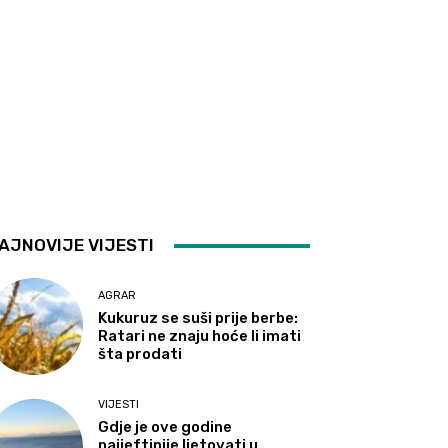
AJNOVIJE VIJESTI
AGRAR
Kukuruz se suši prije berbe:
Ratari ne znaju hoće li imati
šta prodati
VIJESTI
Gdje je ove godine
najjeftinije ljetovati u