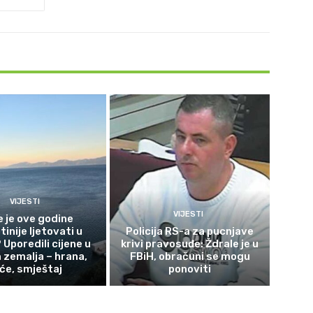
VIJESTI
VIJESTI
e je ove godine
tinije ljetovati u
Policija RS-a za pucnjave
 Uporedili cijene u
krivi pravosuđe: Ždrale je u
zemalja – hrana,
FBiH, obračuni se mogu
iće, smještaj
ponoviti