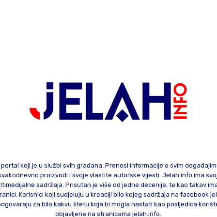
 portal koji je u službi svih građana. Prenosi informacije o svim događaji
te svakodnevno proizvodi i svoje vlastite autorske vijesti. Jelah.info ima sv
ltimedijalne sadržaja. Prisutan je više od jedne decenije, te kao takav im
ranici. Korisnici koji sudjeluju u kreaciji bilo kojeg sadržaja na facebook je
govaraju za bilo kakvu štetu koja bi mogla nastati kao posljedica korište
objavljene na stranicama jelah.info.