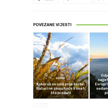
POVEZANE VIJESTI
Gdj
AGRAR
najjef
Kukuruz se suši prije berbe:
Evropi?
Ratari ne znaju hoće li imati
sedam 
šta prodati
p