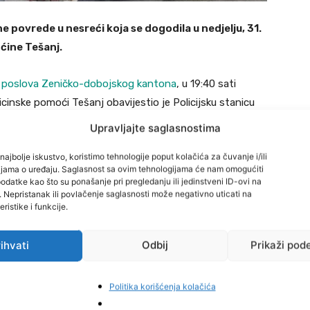
e povrede u nesreći koja se dogodila u nedjelju, 31.
ćine Tešanj.
h poslova Zeničko-dobojskog kantona
, u 19:40 sati
cinske pomoći Tešanj obavijestio je Policijsku stanicu
 primljeni T.B. (1997.) iz Sarajeva i maloljetna osoba
Upravljajte saglasnostima
najbolje iskustvo, koristimo tehnologije poput kolačića za čuvanje i/ili
cijama o uređaju. Saglasnost sa ovim tehnologijama će nam omogućiti
ovrijeđene su prilikom pada s četverocikla u mjestu
datke kao što su ponašanje pri pregledanju ili jedinstveni ID-ovi na
i. Nepristanak ili povlačenje saglasnosti može negativno uticati na
e tjelesne povrede, dok su maloljetniku u Općoj bolnici
ristike i funkcije.
.
ihvati
Odbij
Prikaži pod
i Policijske stanice Tešanj, koji nastavljaju aktivnosti na
e javnog prometa zbog omamljenosti“, za koje se
Politika korišćenja kolačića