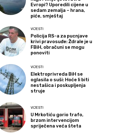
Evropi? Uporedili cijene u
sedam zemalja – hrana,
piće, smještaj
VIJESTI
Policija RS-a za pucnjave
krivi pravosuđe: Ždrale je u
FBiH, obračuni se mogu
ponoviti
VIJESTI
Elektroprivreda BiH se
oglasila o suši: Hoće li biti
nestašica i poskupljenja
struje
VIJESTI
U Mrkotiću gorio trafo,
brzom intervencijom
spriječena veća šteta