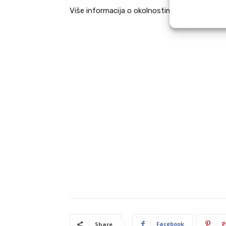
Više informacija o okolnostima ove nesreće o
Facebook
P
Share