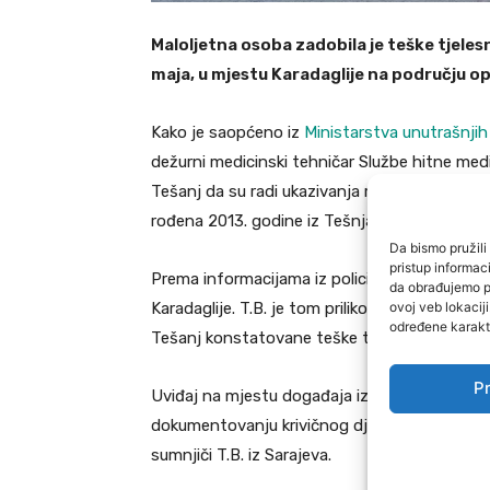
Maloljetna osoba zadobila je teške tjelesn
maja, u mjestu Karadaglije na području op
Kako je saopćeno iz
Ministarstva unutrašnji
dežurni medicinski tehničar Službe hitne medi
Tešanj da su radi ukazivanja medicinske pomoći
rođena 2013. godine iz Tešnja.
Da bismo pružili 
pristup informa
Prema informacijama iz policije, obje osobe p
da obrađujemo po
ovoj veb lokacij
Karadaglije. T.B. je tom prilikom zadobio lakš
određene karakte
Tešanj konstatovane teške tjelesne povrede
Pr
Uviđaj na mjestu događaja izvršili su službenic
dokumentovanju krivičnog djela „Ugrožavanj
sumnjiči T.B. iz Sarajeva.