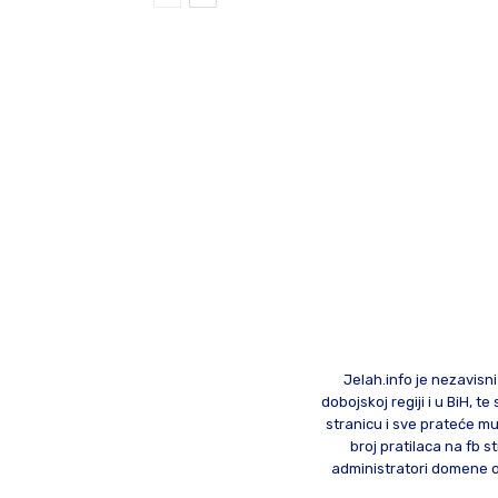
Jelah.info je nezavisni
dobojskoj regiji i u BiH, 
stranicu i sve prateće mu
broj pratilaca na fb st
administratori domene od