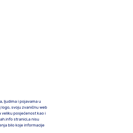
ma, ljudima i pojavama u
oj logo, svoju zvaničnu web
a veliku posjećenost kao i
lah.info stranici,a nisu
nja bilo koje informacije