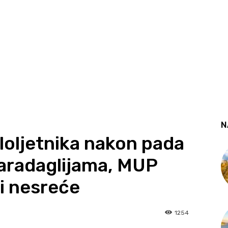
N
oljetnika nakon pada
Karadaglijama, MUP
ti nesreće
1254