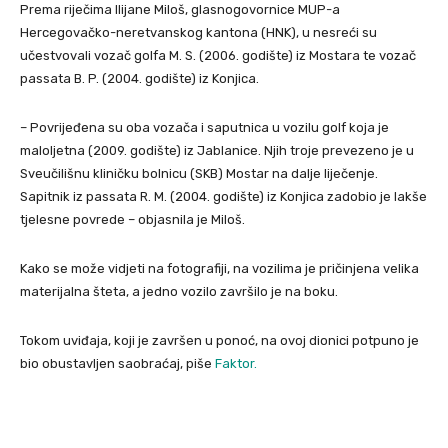
Prema riječima Ilijane Miloš, glasnogovornice MUP-a
Hercegovačko-neretvanskog kantona (HNK), u nesreći su
učestvovali vozač golfa M. S. (2006. godište) iz Mostara te vozač
passata B. P. (2004. godište) iz Konjica.
– Povrijeđena su oba vozača i saputnica u vozilu golf koja je
maloljetna (2009. godište) iz Jablanice. Njih troje prevezeno je u
Sveučilišnu kliničku bolnicu (SKB) Mostar na dalje liječenje.
Sapitnik iz passata R. M. (2004. godište) iz Konjica zadobio je lakše
tjelesne povrede – objasnila je Miloš.
Kako se može vidjeti na fotografiji, na vozilima je pričinjena velika
materijalna šteta, a jedno vozilo završilo je na boku.
Tokom uviđaja, koji je završen u ponoć, na ovoj dionici potpuno je
bio obustavljen saobraćaj, piše
Faktor.