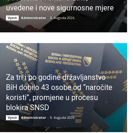
uvedene i nove sigurnosne mjere
Administrator
-
8. Augusta 2026.
Vijesti
Za tri i po godine državljanstvo
BiH dobilo 43 osobe od “naročite
koristi”, promjene u procesu
blokira SNSD
Administrator
-
8. Augusta 2026.
Vijesti