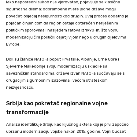
Iako neposredni sukob nije vjerovatan, pojavljuje se klasična
sigurnosna dilema: odbrambene mjere jedne države mogu
povećati osjećaj nesigurnosti kod drugih. Ovaj proces dodatno je
pojačan činjenicom da region ostaje opterećen neriješenim
političkim sporovima i nasljeđem ratova iz 1990-ih, što vojnu
modernizaciju čini politički osjetljivijom nego u drugim dijelovima
Evrope.
Dok su članice NATO-a poput Hrvatske, Albanije, Crne Gore i
Sjeverne Makedonije svoju modernizaciju uskladile sa
savezničkim standardima, države izvan NATO-a suočavaju se s
drugačijim sigurnosnim izazovima i većom strateškom
neizvjesnošću.
Srbija kao pokretač regionalne vojne
transformacije
Analiza identifikuje Srbiju kao ključnog aktera koji je prvi započeo
ubrzanu modernizaciju vojske nakon 2015. godine. Vojni budžet