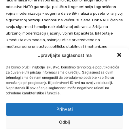
Iako analiza to ne navodi eksplicitno, kombinacija faktora –
odsustvo NATO garancija, politička fragmentacija i ograničena
vojna modernizacija – sugerira da se BiH nalazi u posebno ranjivoj
sigurnosnoj poziciji u odnosu na većinu susjeda. Dok NATO članice
svoju sigurnost temelje na kolektivnoj odbrani, a Srbija na
ubrzanoj modernizaciji i jačanju vojnih kapaciteta, BiH ostaje
između ta dva modela, oslanjajući se prvenstveno na
međunarodno prisustvo, političku stabilnost i mehanizme
odvraćanja koji nisu formalno garantovani.
Upravljajte saglasnostima
Da bismo pružili najbolje iskustvo, koristimo tehnologije poput kolačića
U takvom kontekstu, promjene u regionalnom vojnom balansu
za čuvanje i/ili pristup informacijama o uređaju. Saglasnost sa ovim
imaju veći politički i sigurnosni značaj za BiH nego za države sa
tehnologijama će nam omogućiti da obrađujemo podatke kao što su
stabilnijim institucionalnim i sigurnosnim okvirima.
ponašanje pri pregledanju ili jedinstveni ID-ovi na ovoj veb lokaciji.
Nepristanak ili povlačenje saglasnosti može negativno uticati na
određene karakteristike i funkcije.
Regionalni odgovor i nova ravnoteža snaga
Hrvatska je modernizovala svoju vojsku nabavkom borbenih
Prihvati
aviona Rafale, oklopnih vozila Bradley i helikoptera Black Hawk,
održavajući vojni balans sa Srbijom u okviru NATO-a. Albanija,
Odbij
Crna Gora i Sjeverna Makedonija fokusirale su se na