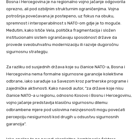
Bosna i Hercegovina je na regionalno vojno jačanje odgovorila
oprezno, ali pod ozbiljnim strukturnim ograničenjima. Vojna
potrošnja povećavana je postepeno, uz fokus na obuku,
spremnost i interoperabilnost s NATO-om gdje je to moguće.
Međutim, kako Ističe Vela, politička fragmentacija i složen
institucionalni sistem ograničavaju sposobnost države da
provede sveobuhvatnu modernizaciju ili razvije dugoročnu
sigurnosnu strategiju.
Za razliku od susjednih država koje su članice NATO-a, Bosna i
Hercegovina nema formalne sigurnosne garancije kolektivne
odbrane, iako sarađuje sa Savezom kroz partnerske programe i
zajedničke aktivnosti. Kako navodi autor, “za države koje nisu
članice NATO-a u regionu, odnosno Kosovo i Bosnu i Hercegovinu,
vojno jačanje predstavlja klasičnu sigurnosnu dilemu:
odbrambene mjere pod uslovima neizvjesnosti mogu povećati
percepciju nesigurnosti kod drugih u odsustvu sigurnosnih
garancija”.