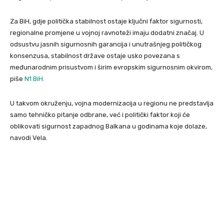
Za BiH, gdje politička stabilnost ostaje ključni faktor sigurnosti,
regionalne promjene u vojnoj ravnoteži imaju dodatni značaj. U
odsustvu jasnih sigurnosnih garancija i unutrašnjeg političkog
konsenzusa, stabilnost države ostaje usko povezana s
međunarodnim prisustvom i širim evropskim sigurnosnim okvirom,
piše
N1 BiH.
U takvom okruženju, vojna modernizacija u regionu ne predstavlja
samo tehničko pitanje odbrane, već i politički faktor koji će
oblikovati sigurnost zapadnog Balkana u godinama koje dolaze,
navodi Vela.