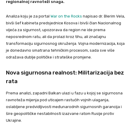
regionalnoj ravnoteži snaga.
Analiza koju je za portal
War on the Rocks
napisao dr. Blerim Vela,
bivši šef kabineta predsjednice Kosova i bivši član Nacionalnog
vijeća za sigurnost, upozorava da region ne ide prema
neposrednom ratu, ali da prolazi kroz tihu, ali značajnu
transformaciju sigurnosnog okruženja. Vojna modernizacija, koja
je donedavno smatrana tehničkim procesom, sada sve više
odražava dublje političke i strateške promjene.
Nova sigurnosna realnost: Militarizacija bez
rata
Prema analizi, zapadni Balkan ulazi u fazu u kojoj se sigurnosna
ravnoteža mijenja pod uticajem rastućih vojnih ulaganja,
oslabljene predvidljivosti međunarodnih sigurnosnih garancija i
šire geopolitičke nestabilnosti izazvane ratom Rusije protiv
Ukrajine.