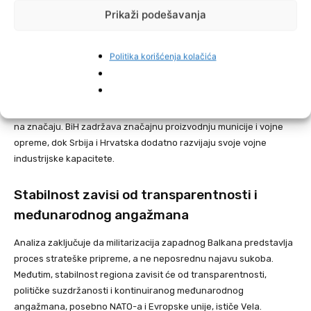
interoperabilnost i jačanje sposobnosti unutar saveza.
Prikaži podešavanja
Kosovo je, uz podršku NATO-a, proširilo svoje sigurnosne snage i
Politika korišćenja kolačića
investiralo u nove tehnologije, uključujući dronove i proizvodnju
municije, kako bi povećalo sposobnost odvraćanja.
Istovremeno, odbrambene industrije u regionu ponovo dobivaju
na značaju. BiH zadržava značajnu proizvodnju municije i vojne
opreme, dok Srbija i Hrvatska dodatno razvijaju svoje vojne
industrijske kapacitete.
Stabilnost zavisi od transparentnosti i
međunarodnog angažmana
Analiza zaključuje da militarizacija zapadnog Balkana predstavlja
proces strateške pripreme, a ne neposrednu najavu sukoba.
Međutim, stabilnost regiona zavisit će od transparentnosti,
političke suzdržanosti i kontinuiranog međunarodnog
angažmana, posebno NATO-a i Evropske unije, ističe Vela.