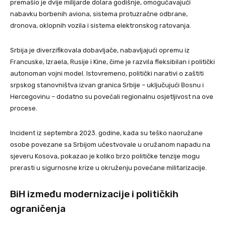
premašio je dvije milijarde dolara godišnje, omogućavajući
nabavku borbenih aviona, sistema protuzračne odbrane,
dronova, oklopnih vozila i sistema elektronskog ratovanja.
Srbija je diverzifikovala dobavljače, nabavljajući opremu iz
Francuske, Izraela, Rusije i Kine, čime je razvila fleksibilan i politički
autonoman vojni model. Istovremeno, politički narativi o zaštiti
srpskog stanovništva izvan granica Srbije – uključujući Bosnu i
Hercegovinu – dodatno su povećali regionalnu osjetljivost na ove
procese.
Incident iz septembra 2023. godine, kada su teško naoružane
osobe povezane sa Srbijom učestvovale u oružanom napadu na
sjeveru Kosova, pokazao je koliko brzo političke tenzije mogu
prerasti u sigurnosne krize u okruženju povećane militarizacije.
BiH između modernizacije i političkih
ograničenja