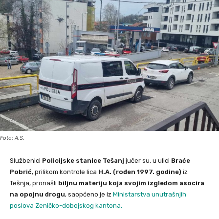
Foto: A.S.
Službenici
Policijske stanice Tešanj
jučer su, u ulici
Braće
Pobrić
, prilikom kontrole lica
H.A. (rođen 1997. godine)
iz
Tešnja, pronašli
biljnu materiju koja svojim izgledom asocira
na opojnu drogu
, saopćeno je iz
Ministarstva unutrašnjih
poslova Zeničko-dobojskog kantona.