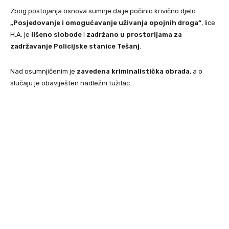
Zbog postojanja osnova sumnje da je počinio krivično djelo
„Posjedovanje i omogućavanje uživanja opojnih droga“
, lice
H.A. je
lišeno slobode
i
zadržano u prostorijama za
zadržavanje Policijske stanice Tešanj
.
Nad osumnjičenim je
zavedena kriminalistička obrada
, a o
slučaju je obaviješten nadležni tužilac.