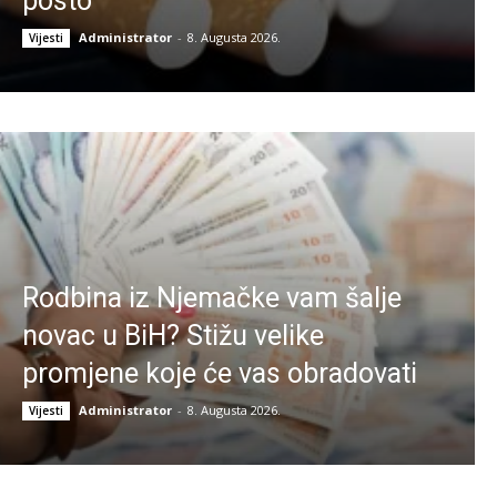
posto
Administrator
-
8. Augusta 2026.
Vijesti
Rodbina iz Njemačke vam šalje
novac u BiH? Stižu velike
promjene koje će vas obradovati
Administrator
-
8. Augusta 2026.
Vijesti