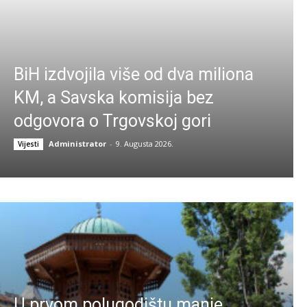
BiH izdvojila više od dva miliona
KM, a Savska komisija bez
odgovora o Trgovskoj gori
Administrator
-
9. Augusta 2026.
Vijesti
U prvom polugodištu manje