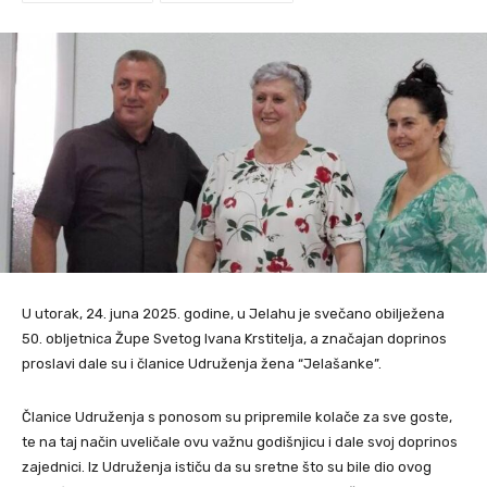
U utorak, 24. juna 2025. godine, u Jelahu je svečano obilježena
50. obljetnica Župe Svetog Ivana Krstitelja, a značajan doprinos
proslavi dale su i članice Udruženja žena “Jelašanke”.
Članice Udruženja s ponosom su pripremile kolače za sve goste,
te na taj način uveličale ovu važnu godišnjicu i dale svoj doprinos
zajednici. Iz Udruženja ističu da su sretne što su bile dio ovog