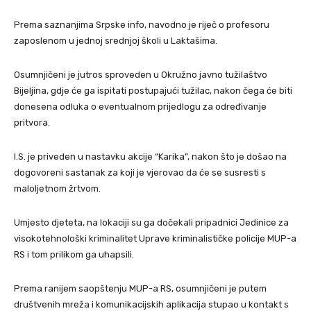
Prema saznanjima Srpske info, navodno je riječ o profesoru
zaposlenom u jednoj srednjoj školi u Laktašima.
Osumnjičeni je jutros sproveden u Okružno javno tužilaštvo
Bijeljina, gdje će ga ispitati postupajući tužilac, nakon čega će biti
donesena odluka o eventualnom prijedlogu za određivanje
pritvora.
I.S. je priveden u nastavku akcije “Karika”, nakon što je došao na
dogovoreni sastanak za koji je vjerovao da će se susresti s
maloljetnom žrtvom.
Umjesto djeteta, na lokaciji su ga dočekali pripadnici Jedinice za
visokotehnološki kriminalitet Uprave kriminalističke policije MUP-a
RS i tom prilikom ga uhapsili.
Prema ranijem saopštenju MUP-a RS, osumnjičeni je putem
društvenih mreža i komunikacijskih aplikacija stupao u kontakt s