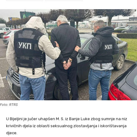
Foto: RTRS
U Bijeljini je jučer uhapšen M. S. iz Banje Luke zbog sumnje na niz
krivičnih djela iz oblasti seksualnog zlostavljanja i iskorištavanja
djece.