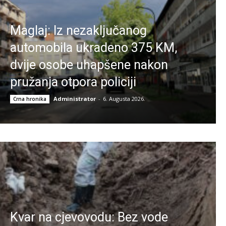
Maglaj: Iz nezaključanog
automobila ukradeno 375 KM,
dvije osobe uhapšene nakon
pružanja otpora policiji
Administrator
-
6. Augusta 2026.
Crna hronika
Kvar na cjevovodu: Bez vode