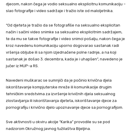
djecom, nakon čega je vodio seksualno eksplicitnu komunikaciju –
slao fotografije i video sadržaje i tražio iste od maloljetnika.
“Od djeteta je tražio da se fotografiše na seksualno eksplicitan
način i sačini video snimke sa seksualno eksplicitnim sadržajem,
te da mu se takve fotografije i video snimci pošalju, nakon čega je
kroz navedenu komunikaciju uporno dogovarao sastanak radi
vršenja obljube ili sa njom izjednačene polne radnje, a na koji
sastanak je došao 3. decembra, kada je i uhapšen”, navedeno je
jučer iz MUP-a RS.
Navedeni muškarac se sumnjiči da je počinio krivična djela
iskorištavanje kompjuterske mreže ili komunikacije drugim
tehničkim sredstvima za izvršenje krivičnih djela seksualnog
zlostavljanja ili iskorištavanja djeteta, iskorištavanje djece za
pornografiju i krivično djelo upoznavanje djece sa pornografijom.
Sve aktivnosti u okviru akcije “Karika” provodile su se pod
nadzorom Okružnog javnog tužilaštva Bijeljina.