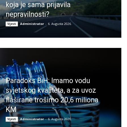
koja je sama prijavila
nepravilnosti?
Administrator
-
6. Augusta 2026.
Vijesti
Paradoks BiH: Imamo vodu
svjetskog kvaliteta, a za uvoz
flaširane trošimo 20,6 miliona
KM
Administrator
-
6. Augusta 2026.
Vijesti