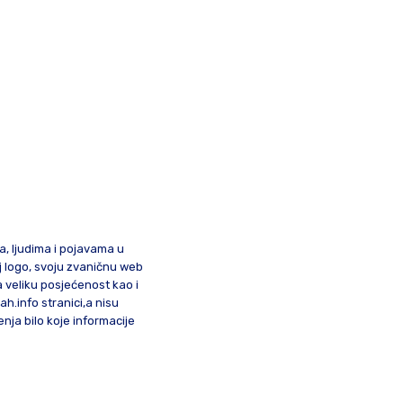
ma, ljudima i pojavama u
oj logo, svoju zvaničnu web
a veliku posjećenost kao i
lah.info stranici,a nisu
nja bilo koje informacije