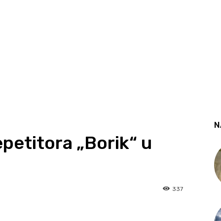
N
petitora „Borik“ u
337