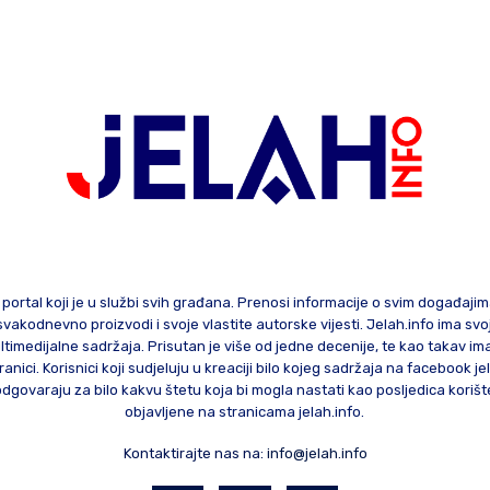
 portal koji je u službi svih građana. Prenosi informacije o svim događaji
te svakodnevno proizvodi i svoje vlastite autorske vijesti. Jelah.info ima sv
ltimedijalne sadržaja. Prisutan je više od jedne decenije, te kao takav im
ranici. Korisnici koji sudjeluju u kreaciji bilo kojeg sadržaja na facebook je
govaraju za bilo kakvu štetu koja bi mogla nastati kao posljedica korište
objavljene na stranicama jelah.info.
Kontaktirajte nas na:
info@jelah.info