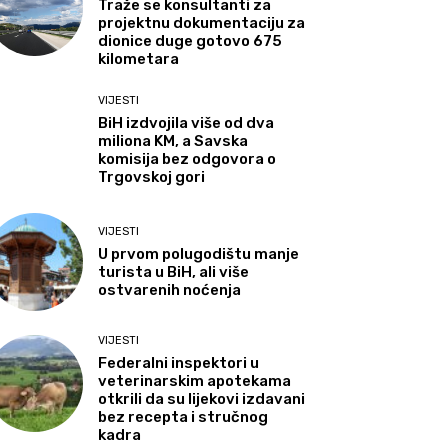
Traže se konsultanti za
projektnu dokumentaciju za
dionice duge gotovo 675
kilometara
VIJESTI
BiH izdvojila više od dva
miliona KM, a Savska
komisija bez odgovora o
Trgovskoj gori
VIJESTI
U prvom polugodištu manje
turista u BiH, ali više
ostvarenih noćenja
VIJESTI
Federalni inspektori u
veterinarskim apotekama
otkrili da su lijekovi izdavani
bez recepta i stručnog
kadra