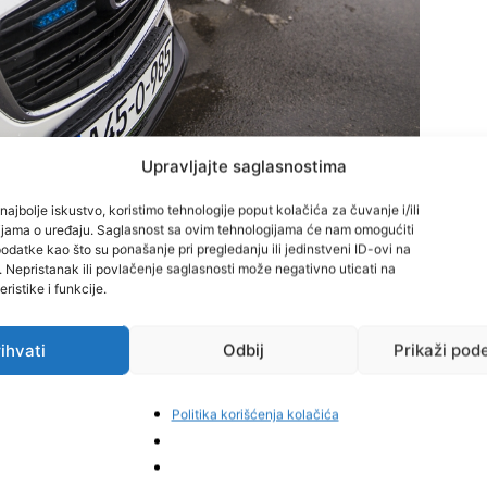
Upravljajte saglasnostima
oslova
Zeničko-dobojskog kantona, dana 22.12.2025.
najbolje iskustvo, koristimo tehnologije poput kolačića za čuvanje i/ili
cijama o uređaju. Saglasnost sa ovim tehnologijama će nam omogućiti
 stanice Maglaj prijavljeno je izvršenje krivičnog djela
datke kao što su ponašanje pri pregledanju ili jedinstveni ID-ovi na
 objekata ili javnih naprava“
.
i. Nepristanak ili povlačenje saglasnosti može negativno uticati na
ristike i funkcije.
izvršilo za sada nepoznato lice, koje je tom prilikom
ihvati
Odbij
Prikaži pod
 koji je u vlasništvu kompanije
„Mtel“ a.d. Banja Luka
.
tanice Maglaj su izašli na lice mjesta, gdje je izvršen
Politika korišćenja kolačića
 ovog krivičnog djela se nastavljaju.