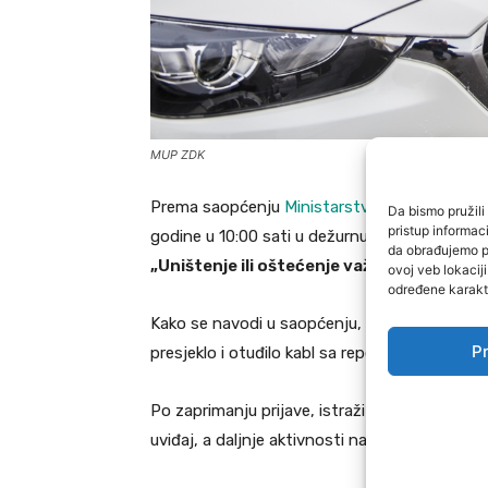
MUP ZDK
Prema saopćenju
Ministarstva unutrašnjih p
Da bismo pružili 
pristup informa
godine u 10:00 sati u dežurnu službu Policijske
da obrađujemo po
„Uništenje ili oštećenje važnih privrednih
ovoj veb lokacij
određene karakte
Kako se navodi u saopćenju, krivično djelo je 
Pr
presjeklo i otuđilo kabl sa repetitora
„Borik“
,
Po zaprimanju prijave, istražitelji Policijske s
uviđaj, a daljnje aktivnosti na rasvjetljavanju