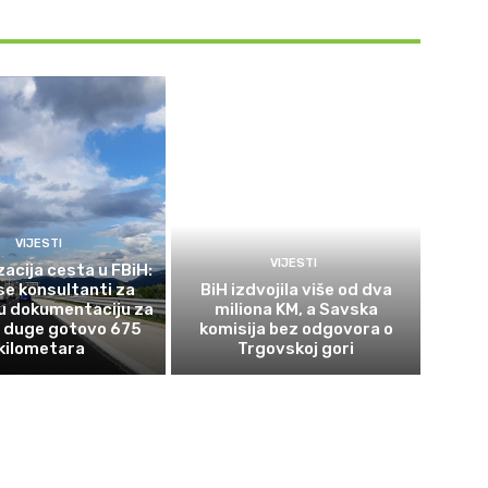
VIJESTI
VIJESTI
acija cesta u FBiH:
se konsultanti za
BiH izdvojila više od dva
u dokumentaciju za
miliona KM, a Savska
e duge gotovo 675
komisija bez odgovora o
kilometara
Trgovskoj gori