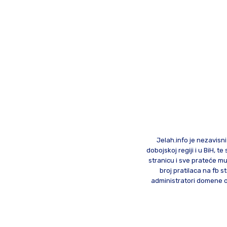
Jelah.info je nezavisni
dobojskoj regiji i u BiH, 
stranicu i sve prateće mu
broj pratilaca na fb st
administratori domene od