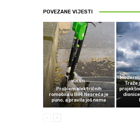
POVEZANE VIJESTI
Moderniz
VIJESTI
Traže 
Problem električnih
projektn
romobila u BiH: Nesreća je
dionic
puno, a pravila još nema