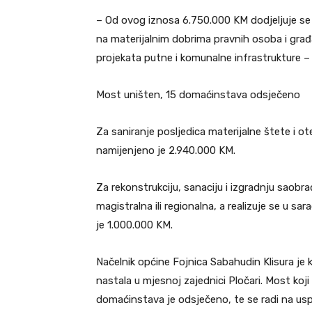
– Od ovog iznosa 6.750.000 KM dodjeljuje se 
na materijalnim dobrima pravnih osoba i građa
projekata putne i komunalne infrastrukture –
Most uništen, 15 domaćinstava odsječeno
Za saniranje posljedica materijalne štete i o
namijenjeno je 2.940.000 KM.
Za rekonstrukciju, sanaciju i izgradnju saobr
magistralna ili regionalna, a realizuje se u sa
je 1.000.000 KM.
Načelnik općine Fojnica Sabahudin Klisura je
nastala u mjesnoj zajednici Pločari. Most koji
domaćinstava je odsječeno, te se radi na us