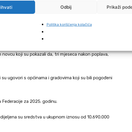
ihvati
Odbij
Prikaži pod
koju ne znam kako sada riješiti. Sredstava je bilo jako
 rađene po pet puta, a neke nisu ni taknute – kazao je.
Politika korišćenja kolačića
 uplaćeni na donatorske račune općina i kantona za
obru desetine stanovnika ostale bez kuća i svojih
 podatke kako se ovaj novac troši. Detektor je sedmicama
novcu koji su pokazali da, tri mjeseca nakon poplava,
i su ugovori s općinama i gradovima koji su bili pogođeni
a Federacije za 2025. godinu.
odijeljena su sredstva u ukupnom iznosu od 10.690.000