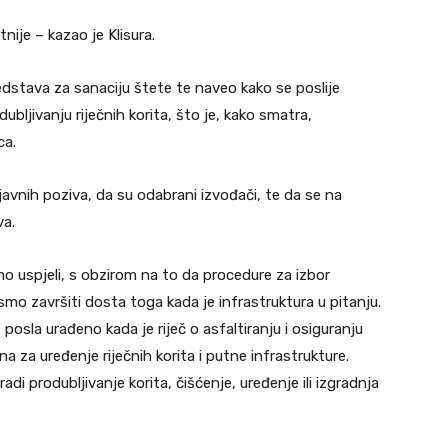
nije – kazao je Klisura.
redstava za sanaciju štete te naveo kako se poslije
dubljivanju riječnih korita, što je, kako smatra,
ca.
avnih poziva, da su odabrani izvođači, te da se na
va.
mo uspjeli, s obzirom na to da procedure za izbor
 smo završiti dosta toga kada je infrastruktura u pitanju.
posla urađeno kada je riječ o asfaltiranju i osiguranju
a za uređenje riječnih korita i putne infrastrukture.
di produbljivanje korita, čišćenje, uređenje ili izgradnja