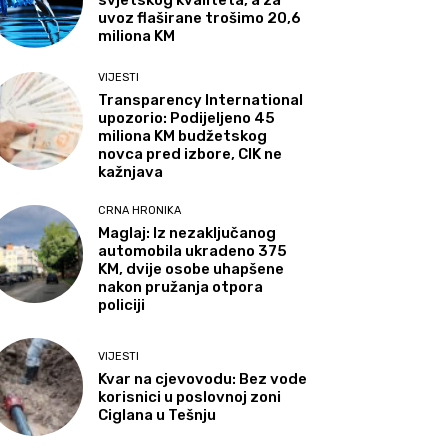
svjetskog kvaliteta, a za
uvoz flaširane trošimo 20,6
miliona KM
VIJESTI
Transparency International
upozorio: Podijeljeno 45
miliona KM budžetskog
novca pred izbore, CIK ne
kažnjava
CRNA HRONIKA
Maglaj: Iz nezaključanog
automobila ukradeno 375
KM, dvije osobe uhapšene
nakon pružanja otpora
policiji
VIJESTI
Kvar na cjevovodu: Bez vode
korisnici u poslovnoj zoni
Ciglana u Tešnju