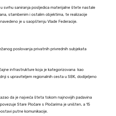
u svrhu saniranja posljedica materijalne štete nastale
na, stambenim i ostalim objektima, te realizacije
 navedeno je u saopštenju Vlade Federacije.
težanog poslovanja privatnih privrednih subjekata
aćajne infrastrukture koja je kategorizovana kao
radnji s upraviteljem regionalnih cesta u SBK, dodijeljeno
 kazao da je najveća šteta tokom najnovijih padavina
 povezuje Stare Pločare s Pločarima je uništen, a 15
postavi putne komunikacije.