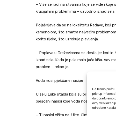
– Više se radi na stvarima koje se vide i koje
krucijalnim problemima – uzvodno iznad sela,
Pojašnjava da se na lokalitetu Radave, koji pr
kamenolom, što smatra najvećim problemom za 
korito rijeke, što uzrokuje plavljenja.
– Poplava u Dreževicama se desila jer korito N
iznad sela. Kada je pala malo jača kiša, sav mate
problem – rekao je.
Voda nosi pješčane nasipe
Da bismo pružili 
pristup informa
U selu Luke stabla koja su bila uz korito rijek
da obrađujemo po
pješčani nasipi koje voda nosi.
ovoj veb lokacij
određene karakte
– Ti nasipi ništa ne štite. Čim dođe veća vod