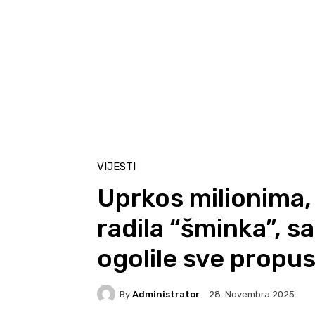
VIJESTI
Uprkos milionima, 
radila “šminka”, s
ogolile sve propu
By
Administrator
28. Novembra 2025.