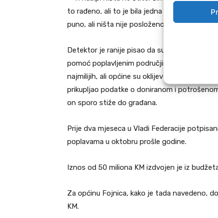
Pr
to rađeno, ali to je bila jedna velika glupost, 
puno, ali ništa nije posloženo. Neke stvari su
Detektor je ranije pisao da su milioni maraka
pomoć poplavljenim područjima, gdje su u okt
najmilijih, ali općine su oklijevale podijeliti
prikupljao podatke o doniranom i potrošenom 
on sporo stiže do građana.
Prije dva mjeseca u Vladi Federacije potpisan
poplavama u oktobru prošle godine.
Iznos od 50 miliona KM izdvojen je iz budžet
Za općinu Fojnica, kako je tada navedeno, d
KM.