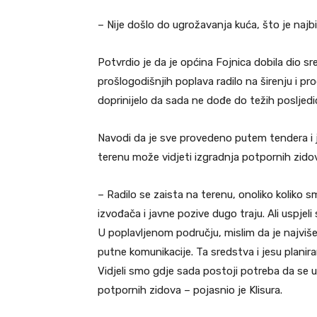
– Nije došlo do ugrožavanja kuća, što je najbit
Potvrdio je da je općina Fojnica dobila dio s
prošlogodišnjih poplava radilo na širenju i pro
doprinijelo da sada ne dođe do težih posljedi
Navodi da je sve provedeno putem tendera i j
terenu može vidjeti izgradnja potpornih zido
– Radilo se zaista na terenu, onoliko koliko s
izvođača i javne pozive dugo traju. Ali uspjeli
U poplavljenom području, mislim da je najviše 
putne komunikacije. Ta sredstva i jesu planiran
Vidjeli smo gdje sada postoji potreba da se ura
potpornih zidova – pojasnio je Klisura.