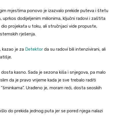
rugim mjestima ponovo je izazvalo prekide puteva i štetu
 uprkos dodijeljenim milionima, ključni radovi i zaštita
e dio projekata u toku, ali stručnjaci vide propuste,
stemskih rješenja.
, kazao je za
Detektor
da su radovi bili intenzivirani, ali
tišje.
dosta kasno. Sada je sezona kiša i snjegova, pa malo
slim da je pravo vrijeme kada je sve trebalo raditi
im “šminkama”. Urađeno je, moram reći, dosta seoskih
šlo do prekida jednog puta jer se pored njega nalazi