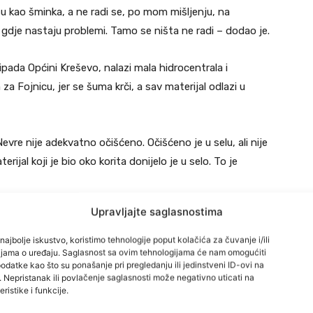
 su kao šminka, a ne radi se, po mom mišljenju, na
 gdje nastaju problemi. Tamo se ništa ne radi – dodao je.
ipada Općini Kreševo, nalazi mala hidrocentrala i
Fojnicu, jer se šuma krči, a sav materijal odlazi u
evre nije adekvatno očišćeno. Očišćeno je u selu, ali nije
rijal koji je bio oko korita donijelo je u selo. To je
Upravljajte saglasnostima
najbolje iskustvo, koristimo tehnologije poput kolačića za čuvanje i/ili
cijama o uređaju. Saglasnost sa ovim tehnologijama će nam omogućiti
e su posječena, a korijenje je povađeno, te su napravljeni
datke kao što su ponašanje pri pregledanju ili jedinstveni ID-ovi na
i. Nepristanak ili povlačenje saglasnosti može negativno uticati na
ristike i funkcije.
a – sve ode. Ne znam ko je to naložio, ne znam kako je