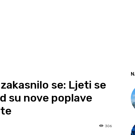
N
zakasnilo se: Ljeti se
ad su nove poplave
ste
306