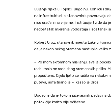
Bujanje rijeka u Fojnici, Bugojnu, Konjicu i d
na infrastrukturi, a stanovnici upozoravaju da,
nisu urađeni na vrijeme. Institucije tvrde da j
nedostatak mjerenja vodostaja i izostanak si
Robert Oroz, stanovnik mjesta Luke u Fojnici
da je nakon nekog vremena nastupilo veliko za
– Po mom skromnom mišljenju, sve je počelo 
rade, malo ne rade zbog vremenskih prilika. Mi
propušteno. Cijelo ljeto se radilo na nekakv
puteva, asfaltirano je – kazao je Oroz.
Dodao je da je tokom jučerašnjih padavina do
potok čije korito nije očišćeno.