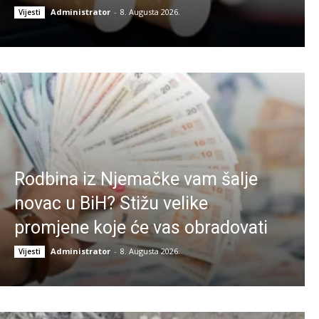
Administrator
-
8. Augusta 2026.
Vijesti
Rodbina iz Njemačke vam šalje
novac u BiH? Stižu velike
promjene koje će vas obradovati
Administrator
-
8. Augusta 2026.
Vijesti