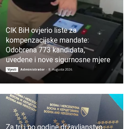
CIK BiH ovjerio liste za
kompenzacijske mandate:
Odobrena 773 kandidata,
uvedene i nove sigurnosne mjere
Administrator
-
8. Augusta 2026.
Vijesti
Za tri i po godine državljanstvo