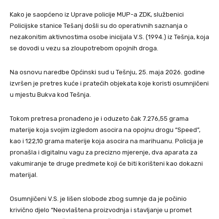
Kako je saopćeno iz Uprave policije MUP-a ZDK, službenici
Policijske stanice Tešanj
došli su do operativnih saznanja o
nezakonitim aktivnostima osobe inicijala V.S. (1994.) iz Tešnja, koja
se dovodi u vezu sa zloupotrebom opojnih droga.
Na osnovu naredbe
Općinski sud u Tešnju
, 25. maja 2026. godine
izvršen je pretres kuće i pratećih objekata koje koristi osumnjičeni
u mjestu Bukva kod Tešnja.
Tokom pretresa pronađeno je i oduzeto čak 7.276,55 grama
materije koja svojim izgledom asocira na opojnu drogu “Speed”,
kao i 122,10 grama materije koja asocira na marihuanu. Policija je
pronašla i digitalnu vagu za precizno mjerenje, dva aparata za
vakumiranje te druge predmete koji će biti korišteni kao dokazni
materijal.
Osumnjičeni V.S. je lišen slobode zbog sumnje da je počinio
krivično djelo “Neovlaštena proizvodnja i stavljanje u promet