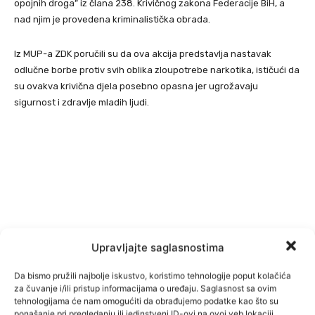
opojnih droga” iz člana 238. Krivičnog zakona Federacije BiH, a
nad njim je provedena kriminalistička obrada.
Iz MUP-a ZDK poručili su da ova akcija predstavlja nastavak
odlučne borbe protiv svih oblika zloupotrebe narkotika, ističući da
su ovakva krivična djela posebno opasna jer ugrožavaju
sigurnost i zdravlje mladih ljudi.
Upravljajte saglasnostima
Da bismo pružili najbolje iskustvo, koristimo tehnologije poput kolačića
za čuvanje i/ili pristup informacijama o uređaju. Saglasnost sa ovim
tehnologijama će nam omogućiti da obrađujemo podatke kao što su
ponašanje pri pregledanju ili jedinstveni ID-ovi na ovoj veb lokaciji.