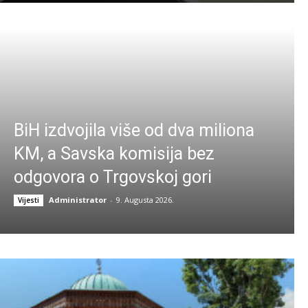
BiH izdvojila više od dva miliona
KM, a Savska komisija bez
odgovora o Trgovskoj gori
Administrator
-
9. Augusta 2026.
Vijesti