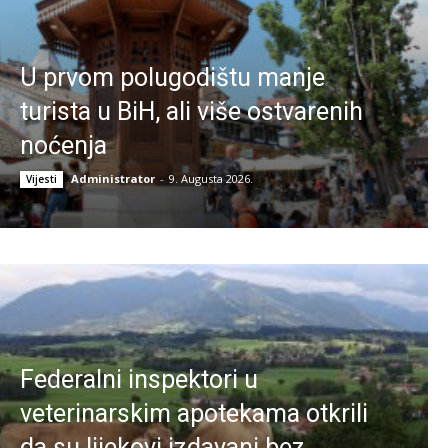
U prvom polugodištu manje
turista u BiH, ali više ostvarenih
noćenja
Administrator
-
9. Augusta 2026.
Vijesti
Federalni inspektori u
veterinarskim apotekama otkrili
da su lijekovi izdavani bez