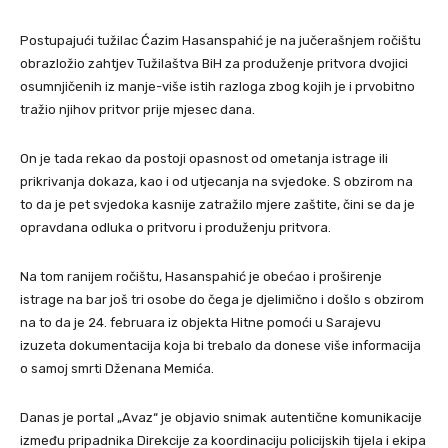
Postupajući tužilac Ćazim Hasanspahić je na jučerašnjem ročištu
obrazložio zahtjev Tužilaštva BiH za produženje pritvora dvojici
osumnjičenih iz manje-više istih razloga zbog kojih je i prvobitno
tražio njihov pritvor prije mjesec dana.
On je tada rekao da postoji opasnost od ometanja istrage ili
prikrivanja dokaza, kao i od utjecanja na svjedoke. S obzirom na
to da je pet svjedoka kasnije zatražilo mjere zaštite, čini se da je
opravdana odluka o pritvoru i produženju pritvora.
Na tom ranijem ročištu, Hasanspahić je obećao i proširenje
istrage na bar još tri osobe do čega je djelimično i došlo s obzirom
na to da je 24. februara iz objekta Hitne pomoći u Sarajevu
izuzeta dokumentacija koja bi trebalo da donese više informacija
o samoj smrti Dženana Memića.
Danas je portal „Avaz“ je objavio snimak autentične komunikacije
između pripadnika Direkcije za koordinaciju policijskih tijela i ekipa