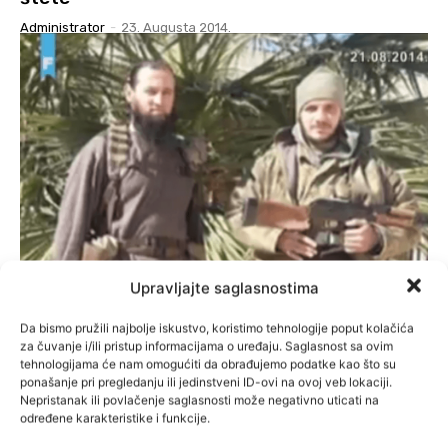
Administrator
-
23. Augusta 2014.
Upravljajte saglasnostima
VIJESTI
VIDEO: SIPA istražuje i odlazak tešnjaka na
Da bismo pružili najbolje iskustvo, koristimo tehnologije poput kolačića
za čuvanje i/ili pristup informacijama o uređaju. Saglasnost sa ovim
ratišta u Siriju i Irak
tehnologijama će nam omogućiti da obrađujemo podatke kao što su
ponašanje pri pregledanju ili jedinstveni ID-ovi na ovoj veb lokaciji.
Administrator
-
22. Augusta 2014.
Nepristanak ili povlačenje saglasnosti može negativno uticati na
određene karakteristike i funkcije.