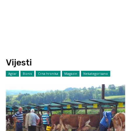
Vijesti
Agrar
Biznis
Crna hronika
Magazin
Nekategorisano