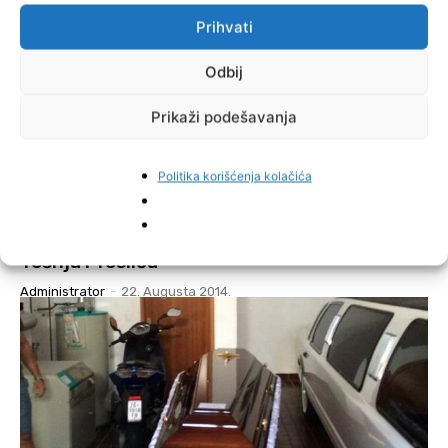
Prihvati
Odbij
Prikaži podešavanja
Politika korišćenja kolačića
VIJESTI
Jučerašnji potres se osjetio i na područjima
Tešnja i Teslića
Administrator
-
22. Augusta 2014.