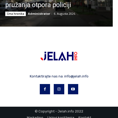
pružanja otpora policiji
Administrator
-
6. Augusta 2026.
Crna hronika
Kontaktirajte nas na:
info@jelah.info
© Copyright - Jelah.info 2022
Marketing
Uslovi korištenja
Kontakt