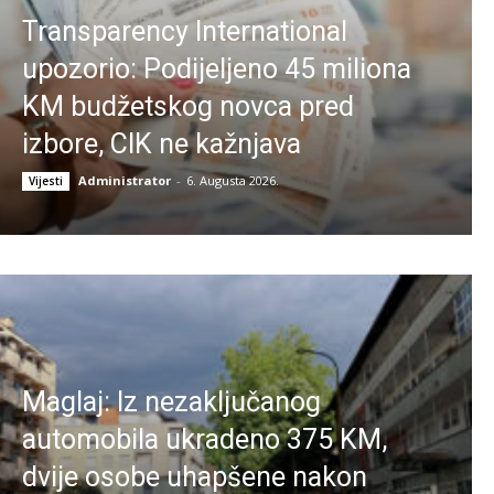
Transparency International
upozorio: Podijeljeno 45 miliona
KM budžetskog novca pred
izbore, CIK ne kažnjava
Administrator
-
6. Augusta 2026.
Vijesti
Maglaj: Iz nezaključanog
automobila ukradeno 375 KM,
dvije osobe uhapšene nakon