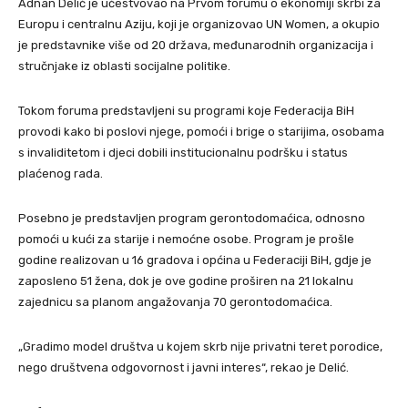
Adnan Delić je učestvovao na Prvom forumu o ekonomiji skrbi za
Europu i centralnu Aziju, koji je organizovao UN Women, a okupio
je predstavnike više od 20 država, međunarodnih organizacija i
stručnjake iz oblasti socijalne politike.
Tokom foruma predstavljeni su programi koje Federacija BiH
provodi kako bi poslovi njege, pomoći i brige o starijima, osobama
s invaliditetom i djeci dobili institucionalnu podršku i status
plaćenog rada.
Posebno je predstavljen program gerontodomaćica, odnosno
pomoći u kući za starije i nemoćne osobe. Program je prošle
godine realizovan u 16 gradova i općina u Federaciji BiH, gdje je
zaposleno 51 žena, dok je ove godine proširen na 21 lokalnu
zajednicu sa planom angažovanja 70 gerontodomaćica.
„Gradimo model društva u kojem skrb nije privatni teret porodice,
nego društvena odgovornost i javni interes“, rekao je Delić.