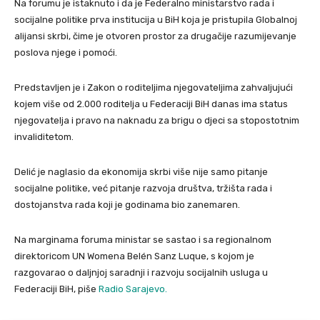
Na forumu je istaknuto i da je Federalno ministarstvo rada i
socijalne politike prva institucija u BiH koja je pristupila Globalnoj
alijansi skrbi, čime je otvoren prostor za drugačije razumijevanje
poslova njege i pomoći.
Predstavljen je i Zakon o roditeljima njegovateljima zahvaljujući
kojem više od 2.000 roditelja u Federaciji BiH danas ima status
njegovatelja i pravo na naknadu za brigu o djeci sa stopostotnim
invaliditetom.
Delić je naglasio da ekonomija skrbi više nije samo pitanje
socijalne politike, već pitanje razvoja društva, tržišta rada i
dostojanstva rada koji je godinama bio zanemaren.
Na marginama foruma ministar se sastao i sa regionalnom
direktoricom UN Womena Belén Sanz Luque, s kojom je
razgovarao o daljnjoj saradnji i razvoju socijalnih usluga u
Federaciji BiH, piše
Radio Sarajevo.