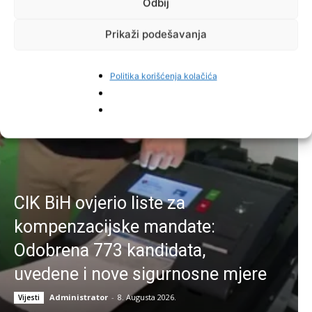
Odbij
Facebook
Pinterest
Prikaži podešavanja
Politika korišćenja kolačića
Najnovije vijesti
CIK BiH ovjerio liste za
kompenzacijske mandate:
Odobrena 773 kandidata,
uvedene i nove sigurnosne mjere
Administrator
-
8. Augusta 2026.
Vijesti