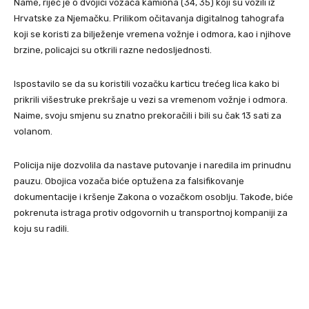
Name, riječ je o dvojici vozača kamiona (34, 35) koji su vozili iz
Hrvatske za Njemačku. Prilikom očitavanja digitalnog tahografa
koji se koristi za bilježenje vremena vožnje i odmora, kao i njihove
brzine, policajci su otkrili razne nedosljednosti.
Ispostavilo se da su koristili vozačku karticu trećeg lica kako bi
prikrili višestruke prekršaje u vezi sa vremenom vožnje i odmora.
Naime, svoju smjenu su znatno prekoračili i bili su čak 13 sati za
volanom.
Policija nije dozvolila da nastave putovanje i naredila im prinudnu
pauzu. Obojica vozača biće optužena za falsifikovanje
dokumentacije i kršenje Zakona o vozačkom osoblju. Takođe, biće
pokrenuta istraga protiv odgovornih u transportnoj kompaniji za
koju su radili.