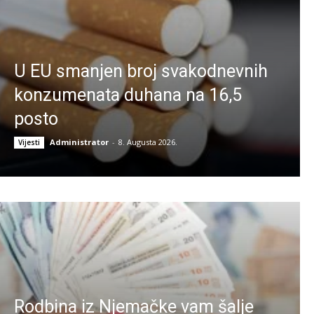
U EU smanjen broj svakodnevnih
konzumenata duhana na 16,5
posto
Administrator
-
8. Augusta 2026.
Vijesti
Rodbina iz Njemačke vam šalje