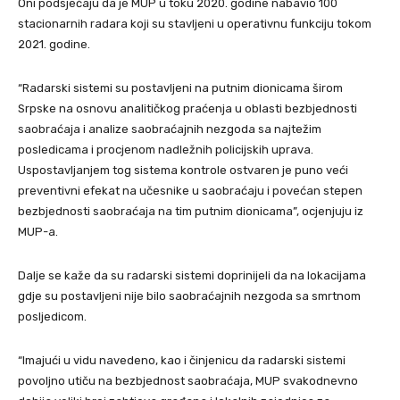
Oni podsjećaju da je MUP u toku 2020. godine nabavio 100
stacionarnih radara koji su stavljeni u operativnu funkciju tokom
2021. godine.
“Radarski sistemi su postavljeni na putnim dionicama širom
Srpske na osnovu analitičkog praćenja u oblasti bezbjednosti
saobraćaja i analize saobraćajnih nezgoda sa najtežim
posledicama i procjenom nadležnih policijskih uprava.
Uspostavljanjem tog sistema kontrole ostvaren je puno veći
preventivni efekat na učesnike u saobraćaju i povećan stepen
bezbjednosti saobraćaja na tim putnim dionicama”, ocjenjuju iz
MUP-a.
Dalje se kaže da su radarski sistemi doprinijeli da na lokacijama
gdje su postavljeni nije bilo saobraćajnih nezgoda sa smrtnom
posljedicom.
“Imajući u vidu navedeno, kao i činjenicu da radarski sistemi
povoljno utiču na bezbjednost saobraćaja, MUP svakodnevno