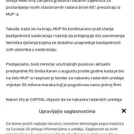
dobija veliki broj zahtjeva građana i lokalnih zajednica za
postavljanje novih stacionarnih radara širom RS”, preciziraju iz
MUP-a.
Takođe, kaže se na kraju, MUP Rs kontinuirano prati stanje
bezbjednosti saobraćaja i nastoji da primjenjuje što savremenija
tehnička rješenja kojima se dodatno unapređuje bezbjednosti
svih učesnika u saobraćaju.
Podsjećamo, bivši ministar unutrašnjih poslova i aktuelni
predsjednik RS Siniša Karan u augustu prošle godine kada je bio
na čelu MUP-a raspisao je tender za nabavku radarskih uređaja
vrijedan 35 miliona maraka koji je pogodovao samo jednoj firmi.
Nakon što je CAPITAL objavio da se nabavka radarskih uređaja
koji su nekoliko puta skuplji u odnosu na slične proizvode na
Upravljajte saglasnostima
tržištu namješta banjalučkoj firmi MMS CODE koja je jedina
ispunjavala tenderske uslove, novi ministar unutrašnjih poslova
Da bismo pružili najbolje iskustvo, koristimo tehnologije poput kolačića
Željko Budimir početkom novembra je poništio taj tender vrijedan
za čuvanje i/ili pristup informacijama o uređaju. Saglasnost sa ovim
35 miliona KM.