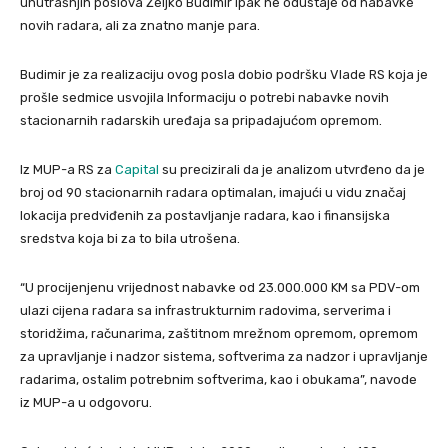
unutrašnjih poslova Željko Budimir ipak ne odustaje od nabavke
novih radara, ali za znatno manje para.
Budimir je za realizaciju ovog posla dobio podršku Vlade RS koja je
prošle sedmice usvojila Informaciju o potrebi nabavke novih
stacionarnih radarskih uređaja sa pripadajućom opremom.
Iz MUP-a RS za
Capital
su precizirali da je analizom utvrđeno da je
broj od 90 stacionarnih radara optimalan, imajući u vidu značaj
lokacija predviđenih za postavljanje radara, kao i finansijska
sredstva koja bi za to bila utrošena.
“U procijenjenu vrijednost nabavke od 23.000.000 KM sa PDV-om
ulazi cijena radara sa infrastrukturnim radovima, serverima i
storidžima, računarima, zaštitnom mrežnom opremom, opremom
za upravljanje i nadzor sistema, softverima za nadzor i upravljanje
radarima, ostalim potrebnim softverima, kao i obukama”, navode
iz MUP-a u odgovoru.