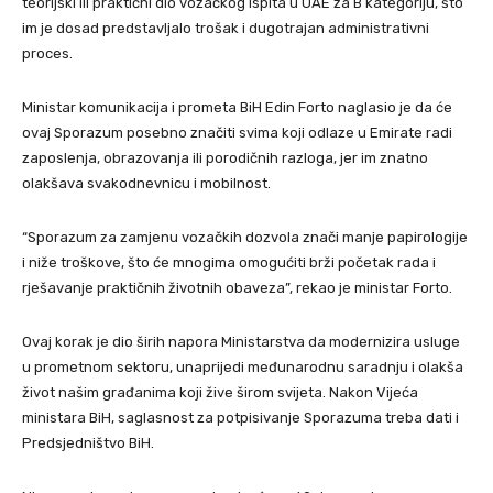
teorijski ili praktični dio vozačkog ispita u UAE za B kategoriju, što
im je dosad predstavljalo trošak i dugotrajan administrativni
proces.
Ministar komunikacija i prometa BiH Edin Forto naglasio je da će
ovaj Sporazum posebno značiti svima koji odlaze u Emirate radi
zaposlenja, obrazovanja ili porodičnih razloga, jer im znatno
olakšava svakodnevnicu i mobilnost.
“Sporazum za zamjenu vozačkih dozvola znači manje papirologije
i niže troškove, što će mnogima omogućiti brži početak rada i
rješavanje praktičnih životnih obaveza”, rekao je ministar Forto.
Ovaj korak je dio širih napora Ministarstva da modernizira usluge
u prometnom sektoru, unaprijedi međunarodnu saradnju i olakša
život našim građanima koji žive širom svijeta. Nakon Vijeća
ministara BiH, saglasnost za potpisivanje Sporazuma treba dati i
Predsjedništvo BiH.