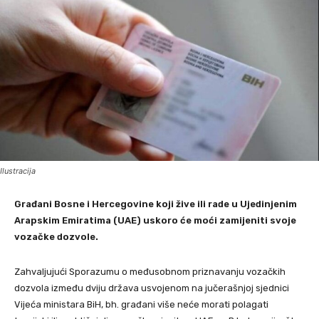
Ilustracija
Građani Bosne i Hercegovine koji žive ili rade u Ujedinjenim
Arapskim Emiratima (UAE) uskoro će moći zamijeniti svoje
vozačke dozvole.
Zahvaljujući Sporazumu o međusobnom priznavanju vozačkih
dozvola između dviju država usvojenom na jučerašnjoj sjednici
Vijeća ministara BiH, bh. građani više neće morati polagati