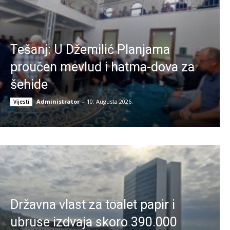
Tešanj: U Džemilić Planjama
proučen mevlud i hatma-dova za
šehide
Administrator
-
10. Augusta 2026.
Vijesti
Državna vlast za toalet papir i
ubruse izdvaja skoro 390.000