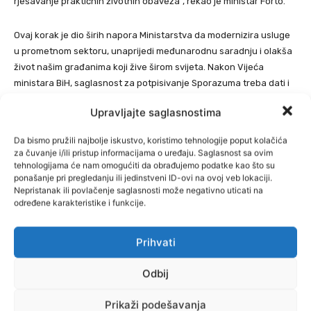
rješavanje praktičnih životnih obaveza”, rekao je ministar Forto.
Ovaj korak je dio širih napora Ministarstva da modernizira usluge
u prometnom sektoru, unaprijedi međunarodnu saradnju i olakša
život našim građanima koji žive širom svijeta. Nakon Vijeća
ministara BiH, saglasnost za potpisivanje Sporazuma treba dati i
Predsjedništvo BiH.
Upravljajte saglasnostima
Njegovo stupanje na snagu je utvrđeno 60 dana nakon
Da bismo pružili najbolje iskustvo, koristimo tehnologije poput kolačića
potpisivanja, piše
Zenit.
za čuvanje i/ili pristup informacijama o uređaju. Saglasnost sa ovim
tehnologijama će nam omogućiti da obrađujemo podatke kao što su
ponašanje pri pregledanju ili jedinstveni ID-ovi na ovoj veb lokaciji.
Nepristanak ili povlačenje saglasnosti može negativno uticati na
određene karakteristike i funkcije.
Prihvati
Odbij
Prikaži podešavanja