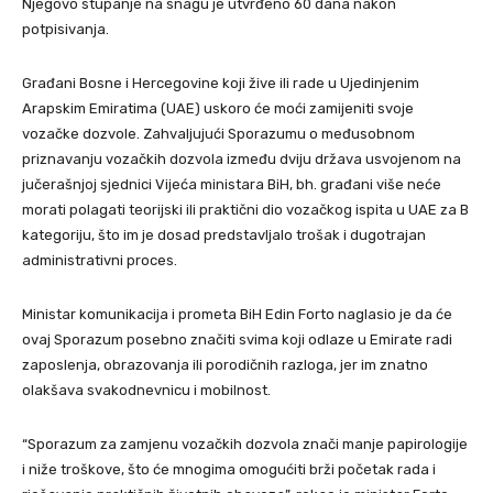
Njegovo stupanje na snagu je utvrđeno 60 dana nakon
potpisivanja.
Građani Bosne i Hercegovine koji žive ili rade u Ujedinjenim
Arapskim Emiratima (UAE) uskoro će moći zamijeniti svoje
vozačke dozvole. Zahvaljujući Sporazumu o međusobnom
priznavanju vozačkih dozvola između dviju država usvojenom na
jučerašnjoj sjednici Vijeća ministara BiH, bh. građani više neće
morati polagati teorijski ili praktični dio vozačkog ispita u UAE za B
kategoriju, što im je dosad predstavljalo trošak i dugotrajan
administrativni proces.
Ministar komunikacija i prometa BiH Edin Forto naglasio je da će
ovaj Sporazum posebno značiti svima koji odlaze u Emirate radi
zaposlenja, obrazovanja ili porodičnih razloga, jer im znatno
olakšava svakodnevnicu i mobilnost.
“Sporazum za zamjenu vozačkih dozvola znači manje papirologije
i niže troškove, što će mnogima omogućiti brži početak rada i