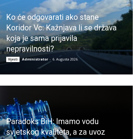
Ko će odgovarati ako stane
Koridor Vc: Kažnjava li se država
koja je sama prijavila
nepravilnosti?
Administrator
-
6. Augusta 2026.
Vijesti
Paradoks BiH: Imamo vodu
svjetskog kvaliteta, a za uvoz