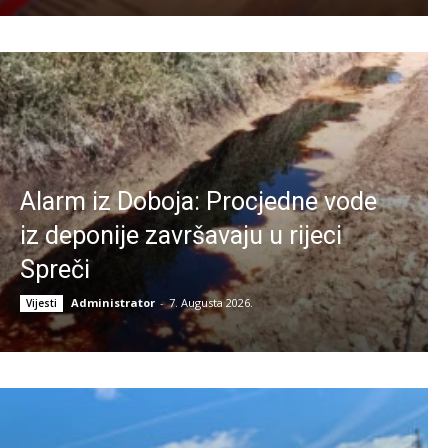
Alarm iz Doboja: Procjedne vode
iz deponije završavaju u rijeci
Spreči
Administrator
-
7. Augusta 2026.
Vijesti