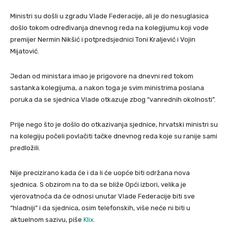
Ministri su došli u zgradu Vlade Federacije, ali je do nesuglasica
došlo tokom određivanja dnevnog reda na kolegijumu koji vode
premijer Nermin Nikšić i potpredsjednici Toni Kraljević i Vojin
Mijatović.
Jedan od ministara imao je prigovore na dnevni red tokom
sastanka kolegijuma, a nakon toga je svim ministrima poslana
poruka da se sjednica Vlade otkazuje zbog “vanrednih okolnosti”.
Prije nego što je došlo do otkazivanja sjednice, hrvatski ministri su
na kolegiju počeli povlačiti tačke dnevnog reda koje su ranije sami
predložili.
Nije precizirano kada će i da li će uopće biti održana nova
sjednica. S obzirom na to da se bliže Opći izbori, velika je
vjerovatnoća da će odnosi unutar Vlade Federacije biti sve
“hladniji” i da sjednica, osim telefonskih, više neće ni biti u
aktuelnom sazivu, piše
Klix.