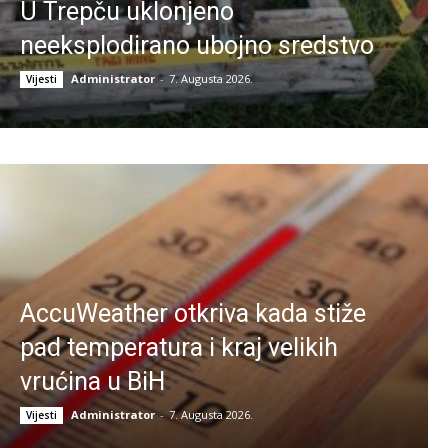
U Trepču uklonjeno
neeksplodirano ubojno sredstvo
Administrator
-
7. Augusta 2026.
Vijesti
AccuWeather otkriva kada stiže
pad temperatura i kraj velikih
vrućina u BiH
Administrator
-
7. Augusta 2026.
Vijesti