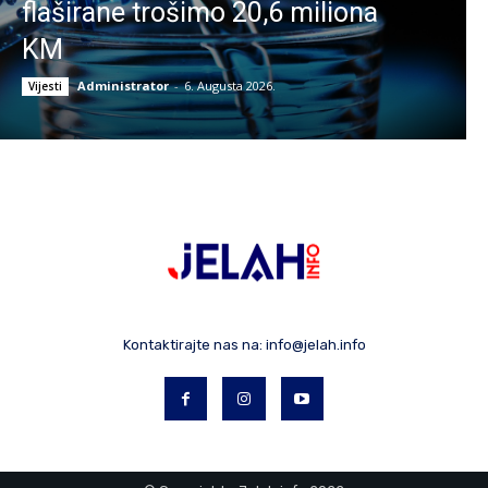
flaširane trošimo 20,6 miliona
KM
Administrator
-
6. Augusta 2026.
Vijesti
Kontaktirajte nas na:
info@jelah.info