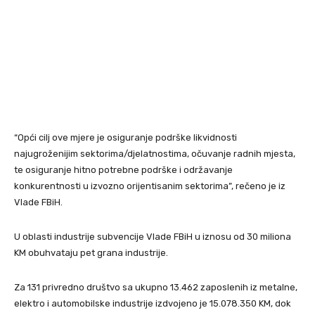
“Opći cilj ove mjere je osiguranje podrške likvidnosti
najugroženijim sektorima/djelatnostima, očuvanje radnih mjesta,
te osiguranje hitno potrebne podrške i održavanje
konkurentnosti u izvozno orijentisanim sektorima”, rečeno je iz
Vlade FBiH.
U oblasti industrije subvencije Vlade FBiH u iznosu od 30 miliona
KM obuhvataju pet grana industrije.
Za 131 privredno društvo sa ukupno 13.462 zaposlenih iz metalne,
elektro i automobilske industrije izdvojeno je 15.078.350 KM, dok