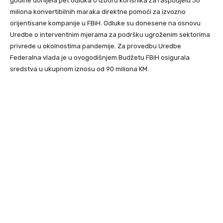
godine donijela pet odluka o izboru korisnika za raspodjelu 30
miliona konvertibilnih maraka direktne pomoći za izvozno
orijentisane kompanije u FBiH. Odluke su donesene na osnovu
Uredbe o interventnim mjerama za podršku ugroženim sektorima
privrede u okolnostima pandemije. Za provedbu Uredbe
Federalna vlada je u ovogodišnjem Budžetu FBiH osigurala
sredstva u ukupnom iznosu od 90 miliona KM.