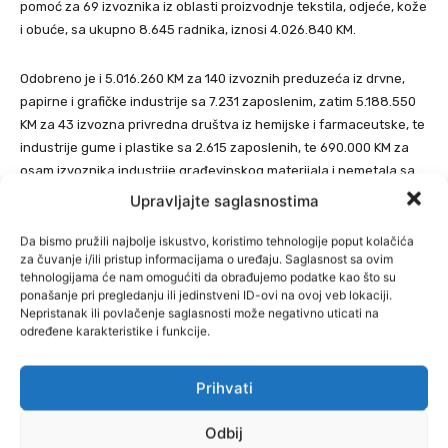
pomoć za 69 izvoznika iz oblasti proizvodnje tekstila, odjeće, kože
i obuće, sa ukupno 8.645 radnika, iznosi 4.026.840 KM.
Odobreno je i 5.016.260 KM za 140 izvoznih preduzeća iz drvne,
papirne i grafičke industrije sa 7.231 zaposlenim, zatim 5.188.550
KM za 43 izvozna privredna društva iz hemijske i farmaceutske, te
industrije gume i plastike sa 2.615 zaposlenih, te 690.000 KM za
osam izvoznika industrije građevinskog materijala i nemetala sa
476 zaposlenih.
Upravljajte saglasnostima
Da bismo pružili najbolje iskustvo, koristimo tehnologije poput kolačića
Lista korisnika s visinom dodijeljenih sredstava nalazi se
OVDJE.
za čuvanje i/ili pristup informacijama o uređaju. Saglasnost sa ovim
tehnologijama će nam omogućiti da obrađujemo podatke kao što su
Klix.ba
ponašanje pri pregledanju ili jedinstveni ID-ovi na ovoj veb lokaciji.
Nepristanak ili povlačenje saglasnosti može negativno uticati na
određene karakteristike i funkcije.
Prihvati
Odbij