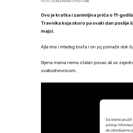
FOTO: SCREENSHOT/YOUTUBE
Ovo je kratka i zanimljiva priča o 11-godišn
Travnika koja skoro pa svaki dan poslije
majci.
Ajla ima i mlađeg brata i on joj pomaže dok č
Njena mama nema stalan posao ali se zajed
svakodnevnicom.
Da bismo pružili 
pristup informa
da obrađujemo po