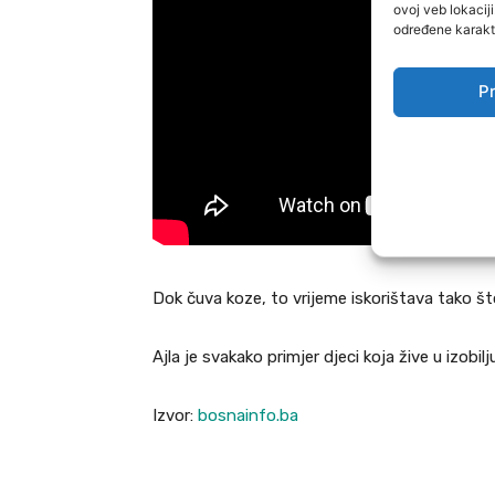
ovoj veb lokacij
određene karakte
Pr
Dok čuva koze, to vrijeme iskorištava tako što
Ajla je svakako primjer djeci koja žive u izobil
Izvor:
bosnainfo.ba