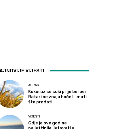
AJNOVIJE VIJESTI
AGRAR
Kukuruz se suši prije berbe:
Ratari ne znaju hoće li imati
šta prodati
VIJESTI
Gdje je ove godine
najjeftinije ljetovati u