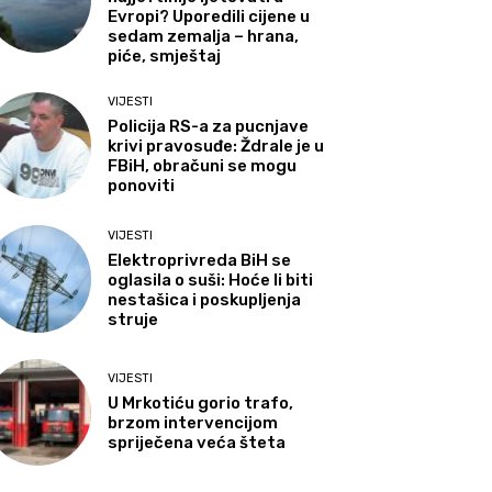
Evropi? Uporedili cijene u
sedam zemalja – hrana,
piće, smještaj
VIJESTI
Policija RS-a za pucnjave
krivi pravosuđe: Ždrale je u
FBiH, obračuni se mogu
ponoviti
VIJESTI
Elektroprivreda BiH se
oglasila o suši: Hoće li biti
nestašica i poskupljenja
struje
VIJESTI
U Mrkotiću gorio trafo,
brzom intervencijom
spriječena veća šteta