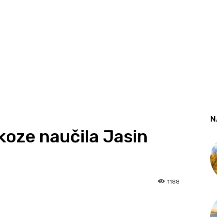
N
 koze naučila Jasin
1188