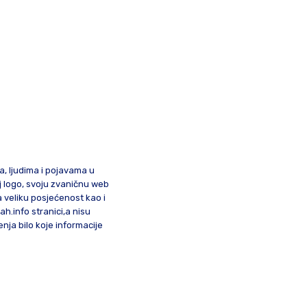
ma, ljudima i pojavama u
oj logo, svoju zvaničnu web
a veliku posjećenost kao i
lah.info stranici,a nisu
nja bilo koje informacije