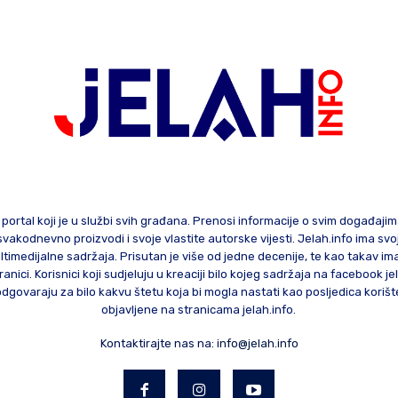
 portal koji je u službi svih građana. Prenosi informacije o svim događaji
te svakodnevno proizvodi i svoje vlastite autorske vijesti. Jelah.info ima sv
ltimedijalne sadržaja. Prisutan je više od jedne decenije, te kao takav im
ranici. Korisnici koji sudjeluju u kreaciji bilo kojeg sadržaja na facebook je
govaraju za bilo kakvu štetu koja bi mogla nastati kao posljedica korište
objavljene na stranicama jelah.info.
Kontaktirajte nas na:
info@jelah.info