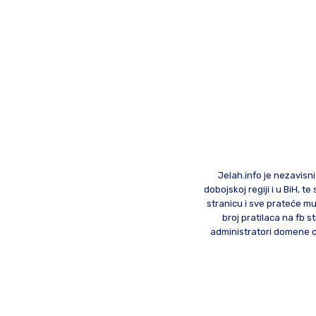
Jelah.info je nezavisni
dobojskoj regiji i u BiH, 
stranicu i sve prateće mu
broj pratilaca na fb st
administratori domene od