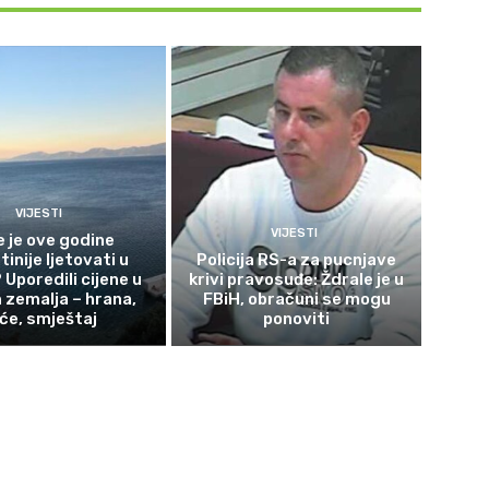
VIJESTI
VIJESTI
e je ove godine
tinije ljetovati u
Policija RS-a za pucnjave
 Uporedili cijene u
krivi pravosuđe: Ždrale je u
zemalja – hrana,
FBiH, obračuni se mogu
iće, smještaj
ponoviti