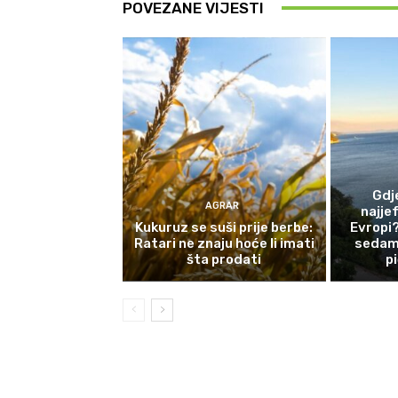
POVEZANE VIJESTI
Gdj
AGRAR
najjef
Kukuruz se suši prije berbe:
Evropi?
Ratari ne znaju hoće li imati
sedam 
šta prodati
p