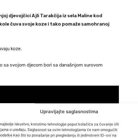
joj djevojčici Ajli Tarakčija iz sela Maline kod
 škole čuva svoje koze i tako pomaže samohranoj
uvaju koze.
no sa svojom djecom bori sa današnjom surovom
Upravljajte saglasnostima
najbolje iskustvo, koristimo tehnologije poput kolačića za čuvanje i/ili
cijama o uređaju. Saglasnost sa ovim tehnologijama će nam omogućiti
datke kao što su ponašanje pri pregledanju ili jedinstveni ID-ovi na