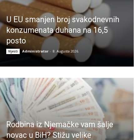
U EU smanjen broj svakodnevnih
konzumenata duhana na 16,5
posto
Administrator
-
8. Augusta 2026.
Vijesti
Rodbina iz Njemačke vam šalje
novac u BiH? Stižu velike