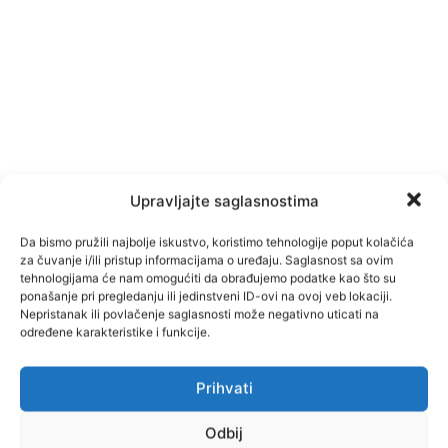
Upravljajte saglasnostima
Da bismo pružili najbolje iskustvo, koristimo tehnologije poput kolačića
za čuvanje i/ili pristup informacijama o uređaju. Saglasnost sa ovim
tehnologijama će nam omogućiti da obrađujemo podatke kao što su
ponašanje pri pregledanju ili jedinstveni ID-ovi na ovoj veb lokaciji.
Nepristanak ili povlačenje saglasnosti može negativno uticati na
određene karakteristike i funkcije.
TAGOVI
JP Rad
Prihvati
Odbij
Facebook
Pinterest