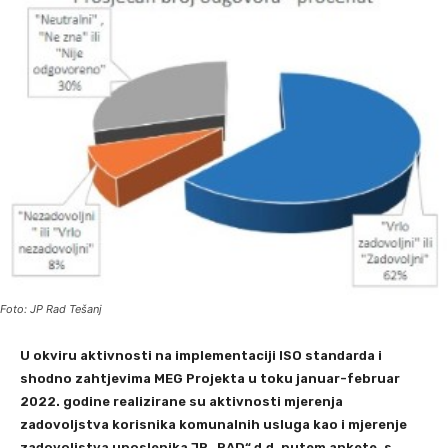
Foto: JP Rad Tešanj
U okviru aktivnosti na implementaciji ISO standarda i
shodno zahtjevima MEG Projekta u toku januar-februar
2022. godine realizirane su aktivnosti mjerenja
zadovoljstva korisnika komunalnih usluga kao i mjerenje
zadovoljstva uposlenika JP „RAD“ d.d. putem ankete, s