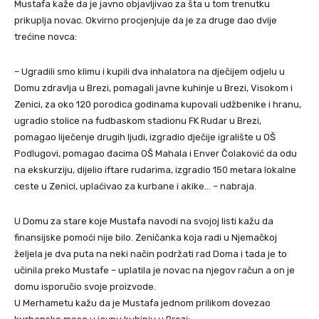
Mustafa kaže da je javno objavljivao za šta u tom trenutku
prikuplja novac. Okvirno procjenjuje da je za druge dao dvije
trećine novca:
– Ugradili smo klimu i kupili dva inhalatora na dječijem odjelu u
Domu zdravlja u Brezi, pomagali javne kuhinje u Brezi, Visokom i
Zenici, za oko 120 porodica godinama kupovali udžbenike i hranu,
ugradio stolice na fudbaskom stadionu FK Rudar u Brezi,
pomagao liječenje drugih ljudi, izgradio dječije igralište u OŠ
Podlugovi, pomagao đacima OŠ Mahala i Enver Čolaković da odu
na ekskurziju, dijelio iftare rudarima, izgradio 150 metara lokalne
ceste u Zenici, uplaćivao za kurbane i akike… – nabraja.
U Domu za stare koje Mustafa navodi na svojoj listi kažu da
finansijske pomoći nije bilo. Zeničanka koja radi u Njemačkoj
željela je dva puta na neki način podržati rad Doma i tada je to
učinila preko Mustafe – uplatila je novac na njegov račun a on je
domu isporučio svoje proizvode.
U Merhametu kažu da je Mustafa jednom prilikom dovezao