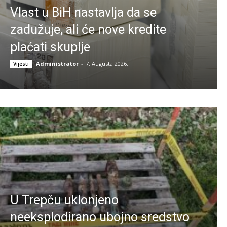
Vlast u BiH nastavlja da se
zadužuje, ali će nove kredite
plaćati skuplje
Administrator
-
7. Augusta 2026.
Vijesti
U Trepču uklonjeno
neeksplodirano ubojno sredstvo