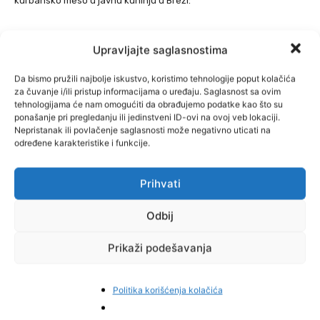
kurbansko meso u javnu kuhinju u Brezi:
– Doniranja novčanih sredstava nije bilo.
Upravljajte saglasnostima
Mustafine komšije sa kojima smo razgovarali potvrđuju da im je
Da bismo pružili najbolje iskustvo, koristimo tehnologije poput kolačića
mnogo puta pomogao – hranom, odjećom i obućom, pa i novcem:
za čuvanje i/ili pristup informacijama o uređaju. Saglasnost sa ovim
tehnologijama će nam omogućiti da obrađujemo podatke kao što su
ponašanje pri pregledanju ili jedinstveni ID-ovi na ovoj veb lokaciji.
– Ne sjećam se ni koliko puta sam ga pozvala i nikada se nije
Nepristanak ili povlačenje saglasnosti može negativno uticati na
dogodilo da me odbije – kaže Aldijana:
određene karakteristike i funkcije.
– Donosio mi je pelene za djecu, hranu, lijekove, davao novac.
Prihvati
Nešto slično reći će i druge porodice sa kojima smo razgovarali, a
spremni su i svjedočiti na sudu u njegovu korist. Danas oni
Odbij
pomažu Mustafi i njegovoj porodici.
Prikaži podešavanja
Njegov branilac, advokat Almin Dautbegović ovaj slučaj opisuje
kao nesvakidašnji:
Politika korišćenja kolačića
– Predmet je postavljen od strane Tužilaštva kao da se radi o
prevari. Ali kao branilac vidim da je većina donatora uplaćivala