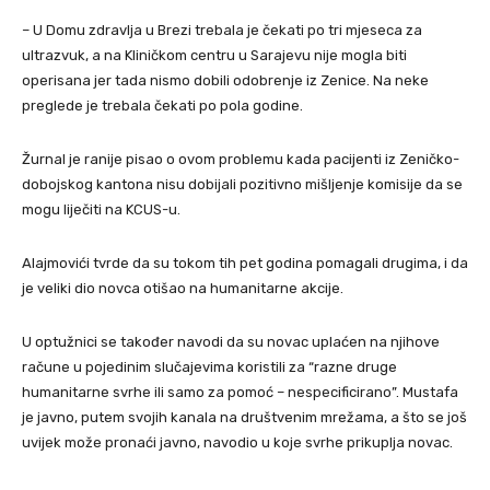
– U Domu zdravlja u Brezi trebala je čekati po tri mjeseca za
ultrazvuk, a na Kliničkom centru u Sarajevu nije mogla biti
operisana jer tada nismo dobili odobrenje iz Zenice. Na neke
preglede je trebala čekati po pola godine.
Žurnal je ranije pisao o ovom problemu kada pacijenti iz Zeničko-
dobojskog kantona nisu dobijali pozitivno mišljenje komisije da se
mogu liječiti na KCUS-u.
Alajmovići tvrde da su tokom tih pet godina pomagali drugima, i da
je veliki dio novca otišao na humanitarne akcije.
U optužnici se također navodi da su novac uplaćen na njihove
račune u pojedinim slučajevima koristili za “razne druge
humanitarne svrhe ili samo za pomoć – nespecificirano”. Mustafa
je javno, putem svojih kanala na društvenim mrežama, a što se još
uvijek može pronaći javno, navodio u koje svrhe prikuplja novac.