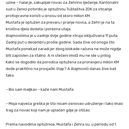
uzme – halal je, sakupljali novac za Zehrino liječenje, Kantonalni
sud u Zenici potvrdio je optužnicu Tužilaštva ZDK za sticanje
protivpravne koristi u iznosu od skoro milion KM.
Mustafa je optužen za prevaru i pranje novca, a Zehri je na ta
krivična djela dodata i porezna utaja.
Alajmovićima je u zadnje dvije godine struja isključivana 11 puta.
Zadnji put u decembru prošle godine. Sada žive od onoga što
Mustafa ponekad zaradi jer zbog blokade računa ne može nigdje
biti zaposlen za stalno. A ni stečeni imidž mu ne ide u prilog.
Kako se dogodilo da porodica optužena za pronevjeru milion KM
dođe praktično na prosjački štap? A Alajmovići danas žive baš
tako.
– Bio sam maljkav – kaže nam Mustafa:
– Moja najveća greška je što nisam osnovao udruženje i tako imao
trag za novac koji nam je uplaćen gdje je otišao.
Prema navodima optužnice, Mustafa i Zehra su, u periodu od 1.