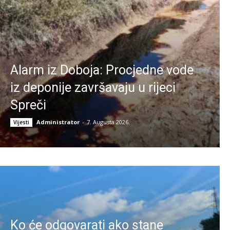
Alarm iz Doboja: Procjedne vode
iz deponije završavaju u rijeci
Spreči
Administrator
-
7. Augusta 2026.
Vijesti
Ko će odgovarati ako stane