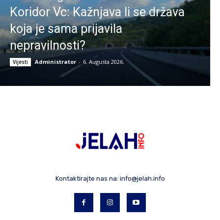
Koridor Vc: Kažnjava li se država
koja je sama prijavila
nepravilnosti?
Administrator
-
6. Augusta 2026.
Vijesti
Kontaktirajte nas na:
info@jelah.info