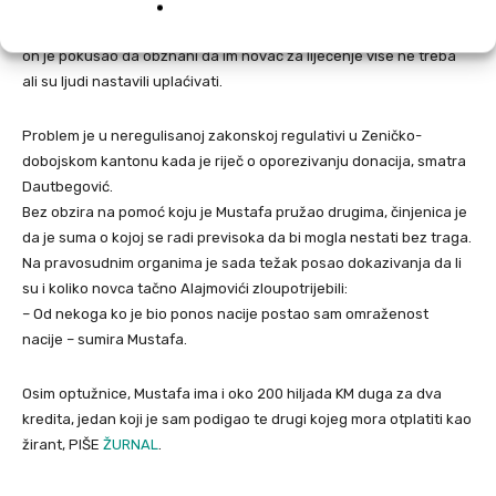
novac bez traženja opravdanja u koje svrhe on ide, a mnogi su
davali novac da Mustafa da kome je potreban. U jednom trenutku,
on je pokušao da obznani da im novac za liječenje više ne treba
ali su ljudi nastavili uplaćivati.
Problem je u neregulisanoj zakonskoj regulativi u Zeničko-
dobojskom kantonu kada je riječ o oporezivanju donacija, smatra
Dautbegović.
Bez obzira na pomoć koju je Mustafa pružao drugima, činjenica je
da je suma o kojoj se radi previsoka da bi mogla nestati bez traga.
Na pravosudnim organima je sada težak posao dokazivanja da li
su i koliko novca tačno Alajmovići zloupotrijebili:
– Od nekoga ko je bio ponos nacije postao sam omraženost
nacije – sumira Mustafa.
Osim optužnice, Mustafa ima i oko 200 hiljada KM duga za dva
kredita, jedan koji je sam podigao te drugi kojeg mora otplatiti kao
žirant, PIŠE
ŽURNAL
.