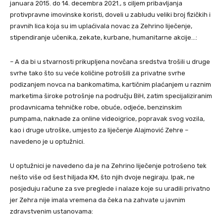
januara 2015. do 14. decembra 2021., s ciljem pribavljanja
protivpravne imovinske koristi, doveli u zabludu veliki broj fizičkih i
pravnih lica koja su im uplaćivala novac za Zehrino liječenje,
stipendiranje učenika, zekate, kurbane, humanitarne akcije…:
– A da bi u stvarnosti prikupljena novčana sredstva trošili u druge
svrhe tako što su veće količine potrošili za privatne svrhe
podizanjem novca na bankomatima, kartičnim plaćanjem u raznim
marketima široke potrošnje na području BiH, zatim specijaliziranim
prodavnicama tehničke robe, obuće, odjeće, benzinskim
pumpama, naknade za online videoigrice, popravak svog vozila,
kao i druge utroške, umjesto za liječenje Alajmović Zehre –
navedeno je u optužnici.
U optužnici je navedeno da je na Zehrino liječenje potrošeno tek
nešto više od šest hiljada KM, što njih dvoje negiraju. Ipak, ne
posjeduju račune za sve preglede i nalaze koje su uradili privatno
jer Zehra nije imala vremena da čeka na zahvate u javnim
zdravstvenim ustanovama: