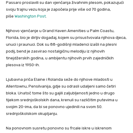
Passaro proslavili su dan vjenčanja živahnim plesom, pokazujući
svoju trajnu vezu koja je započela prije više od 70 godina,
piše
Washington Post
.
Njihovo vjenčanje u Grand Haven Amenities u Palm Coastu,
Florida, bio je dirljiv događaj, kojem su prisustvovala njihova djeca,
unuci i praunuci. Dok su 88-godišnji mladenci izašli na plesni
podij, bend je zasvirao nostalgičnu melodiju iz njihovih
tinejdžerskih godina, u ambijentu njihovih prvih zajedničkih
plesova iz 1950-ih.
Ljubavna priča Elaine i Rolanda seže do njihove mladosti u
Allentownu, Pensilvanija, gdje su odrasli udaljeni samo četiri
bloka. Unatoč tome što su gajili zaljubljenosti jedno u drugo
tijekom srednjoškolskih dana, krenuli su različitim putevima u
svojim 20-ima, da bi se ponovno ujedinili na svom 50.
srednjoškolskom okupljanju.
Na ponovnom susretu ponovno su frcale iskre u iskrenom