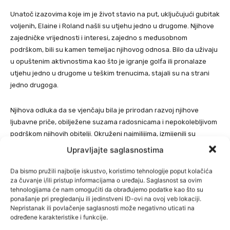
Unatoč izazovima koje im je život stavio na put, uključujući gubitak
voljenih, Elaine i Roland našli su utjehu jedno u drugome. Njihove
zajedničke vrijednosti i interesi, zajedno s međusobnom
podrškom, bili su kamen temeljac njihovog odnosa. Bilo da uživaju
u opuštenim aktivnostima kao što je igranje golfa ili pronalaze
utjehu jedno u drugome u teškim trenucima, stajali su na strani
jedno drugoga.
Njihova odluka da se vjenčaju bila je prirodan razvoj njihove
ljubavne priče, obilježene suzama radosnicama i nepokolebljivom
podrškom njihovih obitelji. Okruženi najmilijima, izmijenili su
zavjete i zajedno krenuli u novo poglavlje.
Upravljajte saglasnostima
Dok se prisjećaju svoje mladosti i razmišljaju o putovanju koje ih je
Da bismo pružili najbolje iskustvo, koristimo tehnologije poput kolačića
za čuvanje i/ili pristup informacijama o uređaju. Saglasnost sa ovim
dovelo do ovog trenutka, Elaine i Roland duboko cijene jedno
tehnologijama će nam omogućiti da obrađujemo podatke kao što su
drugo. Sa srcima punim ljubavi i zahvalnosti, raduju se
ponašanje pri pregledanju ili jedinstveni ID-ovi na ovoj veb lokaciji.
avanturama koje su pred njima, njegujući sjećanja na svoje prve
Nepristanak ili povlačenje saglasnosti može negativno uticati na
određene karakteristike i funkcije.
velike simpatije i trajnu ljubav koju su pronašli jedno u drugome,
prenosi
Oslobođenje.