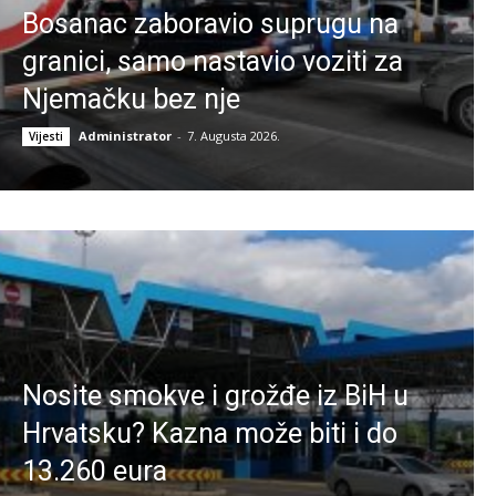
Bosanac zaboravio suprugu na
granici, samo nastavio voziti za
Njemačku bez nje
Administrator
-
7. Augusta 2026.
Vijesti
Nosite smokve i grožđe iz BiH u
Hrvatsku? Kazna može biti i do
13.260 eura