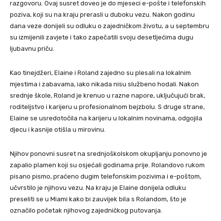
razgovoru. Ovaj susret doveo je do mjeseci e-pošte i telefonskih
poziva, koji su na kraju prerasli u duboku vezu. Nakon godinu
dana veze donijeli su odluku o zajedničkom životu, a u septembru
su izmijenili zavjete i tako zapečatili svoju desetljećima dugu
ljubavnu priču.
Kao tinejdžeri, Elaine i Roland zajedno su plesali na lokalnim
mjestima i zabavama, iako nikada nisu službeno hodali. Nakon
srednje škole, Roland je krenuo u razne napore, uključujući brak,
roditeljstvo i karijeru u profesionalnom bejzbolu. S druge strane,
Elaine se usredotočila na karijeru u lokalnim novinama, odgojila
djecu i kasnije otišla u mirovinu.
Njihov ponovni susret na srednjoškolskom okupljanju ponovno je
zapalio plamen koji su osjećali godinama prije. Rolandovo rukom
pisano pismo, praćeno dugim telefonskim pozivima i e-poštom,
učvrstilo je njihovu vezu. Na kraju je Elaine donijela odluku
preseliti se u Miami kako bi zauvijek bila s Rolandom, što je
označilo početak njihovog zajedničkog putovanja.