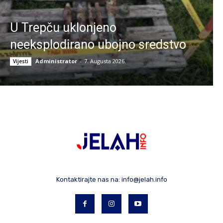
U Trepču uklonjeno
neeksplodirano ubojno sredstvo
Administrator
-
7. Augusta 2026.
Vijesti
Kontaktirajte nas na:
info@jelah.info