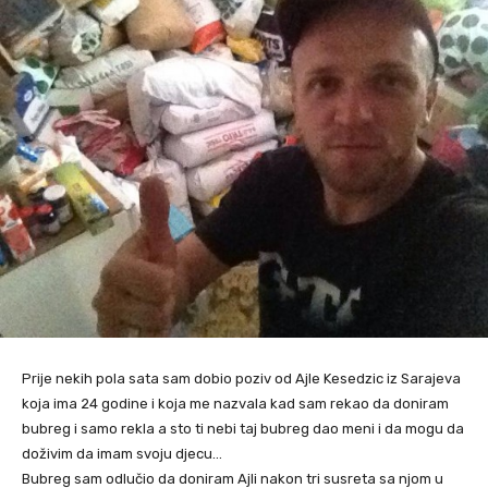
Prije nekih pola sata sam dobio poziv od Ajle Kesedzic iz Sarajeva
koja ima 24 godine i koja me nazvala kad sam rekao da doniram
bubreg i samo rekla a sto ti nebi taj bubreg dao meni i da mogu da
doživim da imam svoju djecu…
Bubreg sam odlučio da doniram Ajli nakon tri susreta sa njom u