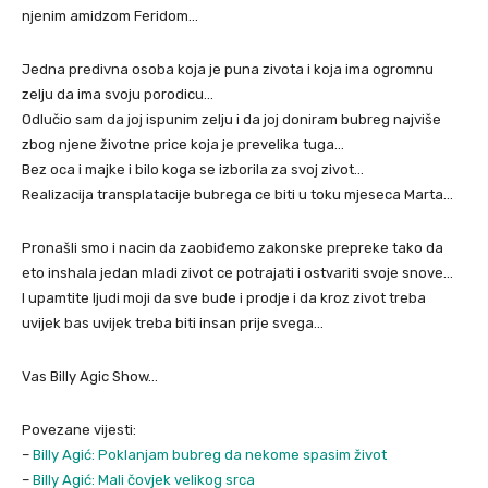
njenim amidzom Feridom…
Jedna predivna osoba koja je puna zivota i koja ima ogromnu
zelju da ima svoju porodicu…
Odlučio sam da joj ispunim zelju i da joj doniram bubreg najviše
zbog njene životne price koja je prevelika tuga…
Bez oca i majke i bilo koga se izborila za svoj zivot…
Realizacija transplatacije bubrega ce biti u toku mjeseca Marta…
Pronašli smo i nacin da zaobiđemo zakonske prepreke tako da
eto inshala jedan mladi zivot ce potrajati i ostvariti svoje snove…
I upamtite ljudi moji da sve bude i prodje i da kroz zivot treba
uvijek bas uvijek treba biti insan prije svega…
Vas Billy Agic Show…
Povezane vijesti:
–
Billy Agić: Poklanjam bubreg da nekome spasim život
–
Billy Agić: Mali čovjek velikog srca