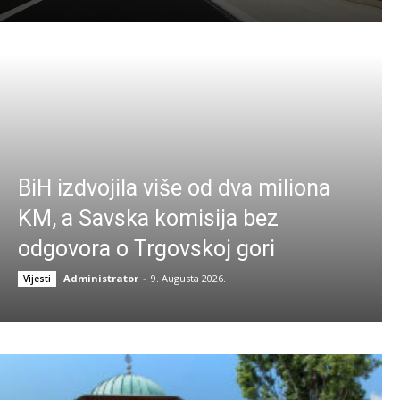
BiH izdvojila više od dva miliona
KM, a Savska komisija bez
odgovora o Trgovskoj gori
Administrator
-
9. Augusta 2026.
Vijesti