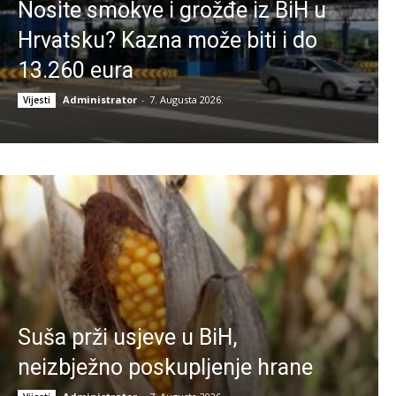
Nosite smokve i grožđe iz BiH u
Hrvatsku? Kazna može biti i do
13.260 eura
Administrator
-
7. Augusta 2026.
Vijesti
Suša prži usjeve u BiH,
neizbježno poskupljenje hrane