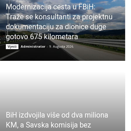
Modernizacija cesta u FBiH:
Traže se konsultanti za projektnu
dokumentaciju za dionice duge
gotovo 675 kilometara
Administrator
-
9. Augusta 2026.
Vijesti
BiH izdvojila više od dva miliona
KM, a Savska komisija bez