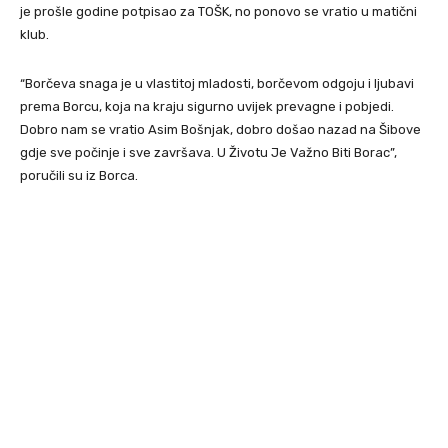
je prošle godine potpisao za TOŠK, no ponovo se vratio u matični
klub.
“Borčeva snaga je u vlastitoj mladosti, borčevom odgoju i ljubavi
prema Borcu, koja na kraju sigurno uvijek prevagne i pobjedi.
Dobro nam se vratio Asim Bošnjak, dobro došao nazad na Šibove
gdje sve počinje i sve završava. U Životu Je Važno Biti Borac”,
poručili su iz Borca.