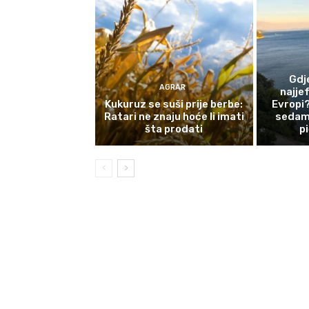
Gdj
AGRAR
najjef
Kukuruz se suši prije berbe:
Evropi?
Ratari ne znaju hoće li imati
sedam 
šta prodati
p