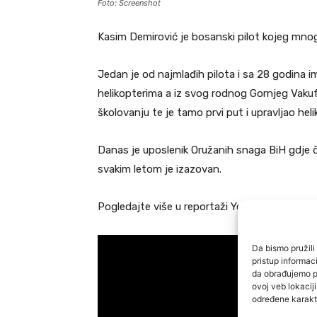
Foto: Screenshot
Kasim Demirović je bosanski pilot kojeg mn
Jedan je od najmlađih pilota i sa 28 godina im
helikopterima a iz svog rodnog Gornjeg Vakuf
školovanju te je tamo prvi put i upravljao hel
Danas je uposlenik Oružanih snaga BiH gdje ča
svakim letom je izazovan.
Pogledajte više u reportaži YouTube kanala 
Da bismo pružili 
pristup informa
da obrađujemo po
ovoj veb lokacij
određene karakte