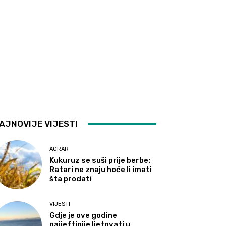
AJNOVIJE VIJESTI
AGRAR
Kukuruz se suši prije berbe:
Ratari ne znaju hoće li imati
šta prodati
VIJESTI
Gdje je ove godine
najjeftinije ljetovati u