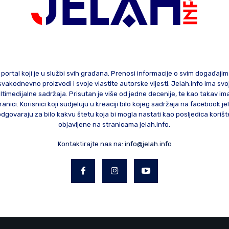
 portal koji je u službi svih građana. Prenosi informacije o svim događaji
te svakodnevno proizvodi i svoje vlastite autorske vijesti. Jelah.info ima sv
ltimedijalne sadržaja. Prisutan je više od jedne decenije, te kao takav im
ranici. Korisnici koji sudjeluju u kreaciji bilo kojeg sadržaja na facebook je
govaraju za bilo kakvu štetu koja bi mogla nastati kao posljedica korište
objavljene na stranicama jelah.info.
Kontaktirajte nas na:
info@jelah.info