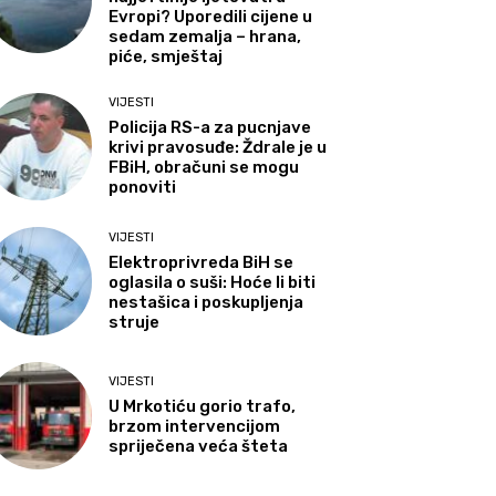
Evropi? Uporedili cijene u
sedam zemalja – hrana,
piće, smještaj
VIJESTI
Policija RS-a za pucnjave
krivi pravosuđe: Ždrale je u
FBiH, obračuni se mogu
ponoviti
VIJESTI
Elektroprivreda BiH se
oglasila o suši: Hoće li biti
nestašica i poskupljenja
struje
VIJESTI
U Mrkotiću gorio trafo,
brzom intervencijom
spriječena veća šteta