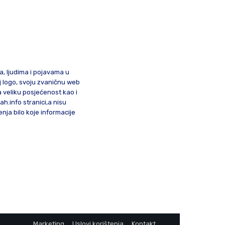
ma, ljudima i pojavama u
oj logo, svoju zvaničnu web
a veliku posjećenost kao i
lah.info stranici,a nisu
nja bilo koje informacije
Marketing
Uslovi korištenja
Kontakt