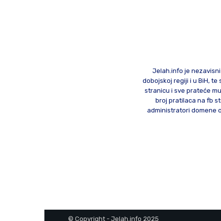
Jelah.info je nezavisni
dobojskoj regiji i u BiH, 
stranicu i sve prateće mu
broj pratilaca na fb st
administratori domene od
© Copyright - Jelah.info 2025