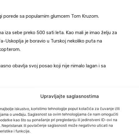
ogi porede sa popularnim glumcem Tom Kruzom.
a iza sebe preko 500 sati leta. Kao mali je imao želju za
a-Uskoplja je boravio u Turskoj nekoliko puta na
ikopterom.
sno obavlja svoj posao koji nije nimalo lagan i sa
Srednja Bosna Danas.
Upravljajte saglasnostima
najbolje iskustvo, koristimo tehnologije poput kolačića za čuvanje i/ili
cijama o uređaju. Saglasnost sa ovim tehnologijama će nam omogućiti
datke kao što su ponašanje pri pregledanju ili jedinstveni ID-ovi na
i. Nepristanak ili povlačenje saglasnosti može negativno uticati na
ristike i funkcije.