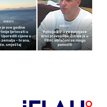
VIJESTI
VIJESTI
e je ove godine
tinije ljetovati u
Policija RS-a za pucnjave
 Uporedili cijene u
krivi pravosuđe: Ždrale je u
zemalja – hrana,
FBiH, obračuni se mogu
iće, smještaj
ponoviti