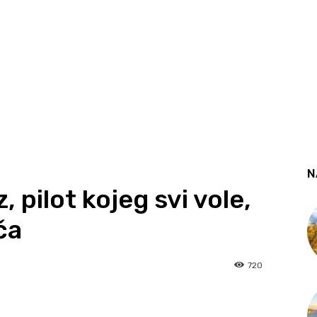
N
 pilot kojeg svi vole,
ča
720