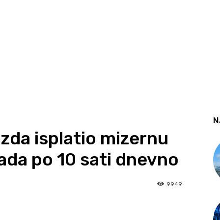
N
da isplatio mizernu
rada po 10 sati dnevno
9949