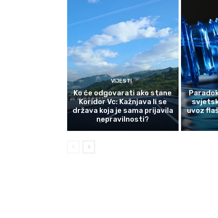
VIJESTI
Ko će odgovarati ako stane
Paradok
Koridor Vc: Kažnjava li se
svjetsk
država koja je sama prijavila
uvoz fla
nepravilnosti?