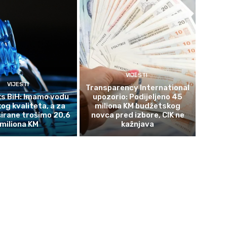
VIJESTI
VIJESTI
Transparency International
s BiH: Imamo vodu
upozorio: Podijeljeno 45
og kvaliteta, a za
miliona KM budžetskog
širane trošimo 20,6
novca pred izbore, CIK ne
miliona KM
kažnjava