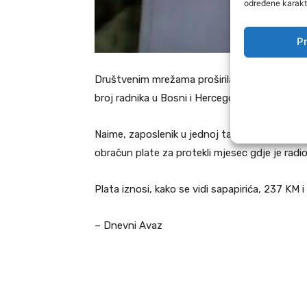
određene karakte
Pr
Društvenim mrežama proširila se priča iz Tešnja
broj radnika u Bosni i Hercegovini.
Naime, zaposlenik u jednoj tamošnjoj fabrici o
obračun plate za protekli mjesec gdje je radi
Plata iznosi, kako se vidi sapapirića, 237 KM i
– Dnevni Avaz