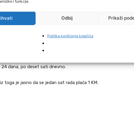
ristike i funkcije.
ihvati
Odbij
Prikaži pod
 koja najbolje oslikava situaciju u kojoj se nalazi veliki
Politika korišćenja kolačića
bjavio je fotografiju papirića na kojem je izvršen
o 24 dana, po deset sati dnevno.
 iz toga je jasno da se jedan sat rada plaća 1 KM.