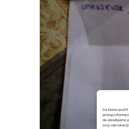
Da bismo pružili 
pristup informa
da obrađujemo po
ovoj veb lokacij