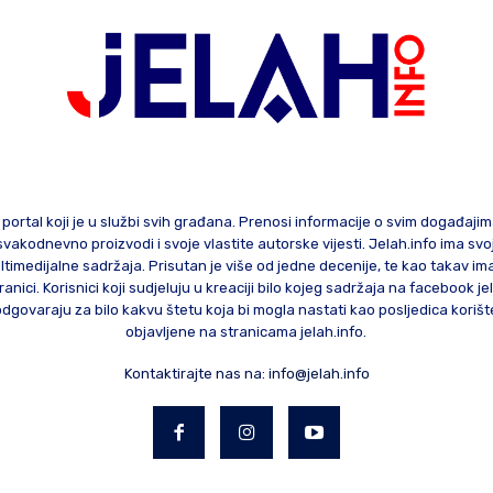
 portal koji je u službi svih građana. Prenosi informacije o svim događaji
te svakodnevno proizvodi i svoje vlastite autorske vijesti. Jelah.info ima sv
ltimedijalne sadržaja. Prisutan je više od jedne decenije, te kao takav im
ranici. Korisnici koji sudjeluju u kreaciji bilo kojeg sadržaja na facebook je
govaraju za bilo kakvu štetu koja bi mogla nastati kao posljedica korište
objavljene na stranicama jelah.info.
Kontaktirajte nas na:
info@jelah.info