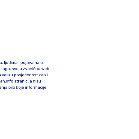
ma, ljudima i pojavama u
oj logo, svoju zvaničnu web
a veliku posjećenost kao i
lah.info stranici,a nisu
nja bilo koje informacije