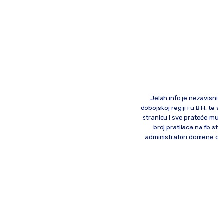
Jelah.info je nezavisni
dobojskoj regiji i u BiH, 
stranicu i sve prateće mu
broj pratilaca na fb st
administratori domene od