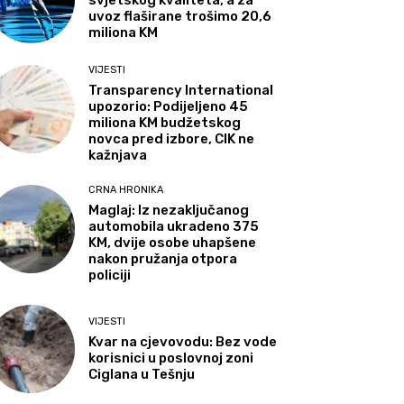
svjetskog kvaliteta, a za
uvoz flaširane trošimo 20,6
miliona KM
VIJESTI
Transparency International
upozorio: Podijeljeno 45
miliona KM budžetskog
novca pred izbore, CIK ne
kažnjava
CRNA HRONIKA
Maglaj: Iz nezaključanog
automobila ukradeno 375
KM, dvije osobe uhapšene
nakon pružanja otpora
policiji
VIJESTI
Kvar na cjevovodu: Bez vode
korisnici u poslovnoj zoni
Ciglana u Tešnju