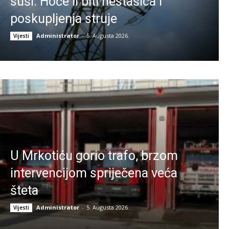
suši: Hoće li biti nestašica i
poskupljenja struje
Administrator
-
5. Augusta 2026.
Vijesti
U Mrkotiću gorio trafo, brzom
intervencijom spriječena veća
šteta
Administrator
-
5. Augusta 2026.
Vijesti