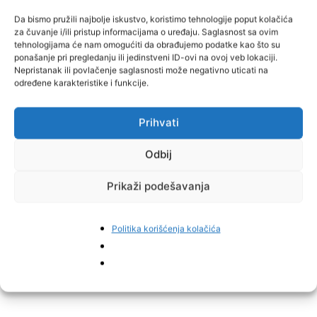
kamericom ili mobitelom. No, pokušaću odraditi fotke na novim
tretmanima – obećao je Selvir te obećanje ubrzo ispunio.
Da bismo pružili najbolje iskustvo, koristimo tehnologije poput kolačića
za čuvanje i/ili pristup informacijama o uređaju. Saglasnost sa ovim
tehnologijama će nam omogućiti da obrađujemo podatke kao što su
– Može se vidjeti varoa na papiru skinuta tokom osmog i devetog
ponašanje pri pregledanju ili jedinstveni ID-ovi na ovoj veb lokaciji.
dana tretiranja ćurekotovim uljem, dakle u roku od neka 24 sata.
Nepristanak ili povlačenje saglasnosti može negativno uticati na
određene karakteristike i funkcije.
Do sad je palo otprilike 500 komada varoe za devet dana, i mislim
da je više skoro i nema, a najviše je palo u prvih šest dana –
podijelio je sa nama svoj način borbe protiv varoe Selver. Njegovu,
Prihvati
ali i sve druge priče u kojima će biti govora o suzbijanju ovog
pčelinjeg nametnika prirodnom sredstvima, nastavljamo pratiti.
Odbij
Prikaži podešavanja
Selverov kontakt email je: selver.business@gmail.com
Izvor:
BHPcelar.com
Politika korišćenja kolačića