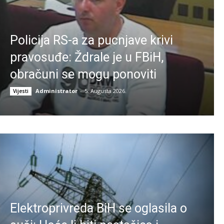
Policija RS-a za pucnjave krivi
pravosuđe: Ždrale je u FBiH,
obračuni se mogu ponoviti
Administrator
-
5. Augusta 2026.
Vijesti
Elektroprivreda BiH se oglasila o