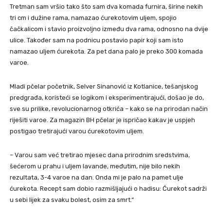
Tretman sam vršio tako što sam dva komada furnira, širine nekih
tri cm i dužine rama, namazao ćurekotovim uljem, spojio
čačkalicom i stavio proizvoljno između dva rama, odnosno na dvije
ulice. Također sam na podnicu postavio papir koji sam isto
namazao uljem ćurekota. Za pet dana palo je preko 300 komada
varoe.
Mladi pčelar početnik, Selver Sinanović iz Kotlanice, tešanjskog
predgrađa, koristeći se logikom i eksperimentirajući, došao je do,
sve su prilike, revolucionarnog otkrića – kako se na prirodan način
riješiti varoe. Za magazin BH pčelar je ispričao kakav je uspjeh
postigao tretirajući varou ćurekotovim uljem.
– Varou sam već tretirao mjesec dana prirodnim sredstvima,
šećerom u prahu i uljem lavande, međutim, nije bilo nekih
rezultata, 3-4 varoe na dan. Onda mi je palo na pamet ulje
ćurekota. Recept sam dobio razmišljajući o hadisu: Ćurekot sadrži
u sebi lijek za svaku bolest, osim za smrt.“