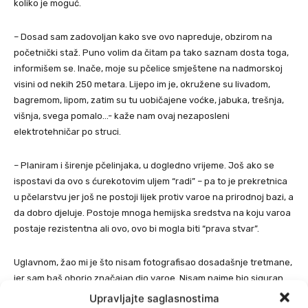
koliko je moguć.
– Dosad sam zadovoljan kako sve ovo napreduje, obzirom na
početnički staž. Puno volim da čitam pa tako saznam dosta toga,
informišem se. Inače, moje su pčelice smještene na nadmorskoj
visini od nekih 250 metara. Lijepo im je, okružene su livadom,
bagremom, lipom, zatim su tu uobičajene voćke, jabuka, trešnja,
višnja, svega pomalo…- kaže nam ovaj nezaposleni
elektrotehničar po struci.
– Planiram i širenje pčelinjaka, u dogledno vrijeme. Još ako se
ispostavi da ovo s ćurekotovim uljem “radi” – pa to je prekretnica
u pčelarstvu jer još ne postoji lijek protiv varoe na prirodnoj bazi, a
da dobro djeluje. Postoje mnoga hemijska sredstva na koju varoa
postaje rezistentna ali ovo, ovo bi mogla biti “prava stvar”.
Uglavnom, žao mi je što nisam fotografisao dosadašnje tretmane,
jer sam baš oborio značajan dio varoe. Nisam naime bio siguran
šta da očekujem pa mi nije ni palo na pamet da to zabilježim
Upravljajte saglasnostima