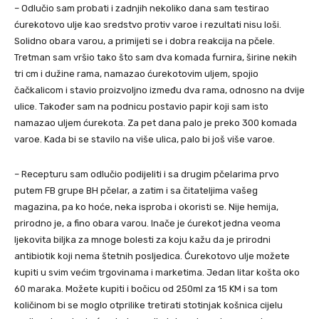
– Odlučio sam probati i zadnjih nekoliko dana sam testirao
ćurekotovo ulje kao sredstvo protiv varoe i rezultati nisu loši.
Solidno obara varou, a primijeti se i dobra reakcija na pčele.
Tretman sam vršio tako što sam dva komada furnira, širine nekih
tri cm i dužine rama, namazao ćurekotovim uljem, spojio
čačkalicom i stavio proizvoljno između dva rama, odnosno na dvije
ulice. Također sam na podnicu postavio papir koji sam isto
namazao uljem ćurekota. Za pet dana palo je preko 300 komada
varoe. Kada bi se stavilo na više ulica, palo bi još više varoe.
– Recepturu sam odlučio podijeliti i sa drugim pčelarima prvo
putem FB grupe BH pčelar, a zatim i sa čitateljima vašeg
magazina, pa ko hoće, neka isproba i okoristi se. Nije hemija,
prirodno je, a fino obara varou. Inače je ćurekot jedna veoma
ljekovita biljka za mnoge bolesti za koju kažu da je prirodni
antibiotik koji nema štetnih posljedica. Ćurekotovo ulje možete
kupiti u svim većim trgovinama i marketima. Jedan litar košta oko
60 maraka. Možete kupiti i bočicu od 250ml za 15 KM i sa tom
količinom bi se moglo otprilike tretirati stotinjak košnica cijelu