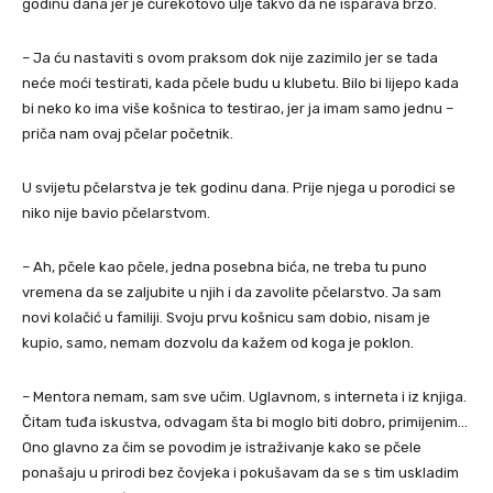
godinu dana jer je ćurekotovo ulje takvo da ne isparava brzo.
– Ja ću nastaviti s ovom praksom dok nije zazimilo jer se tada
neće moći testirati, kada pčele budu u klubetu. Bilo bi lijepo kada
bi neko ko ima više košnica to testirao, jer ja imam samo jednu –
priča nam ovaj pčelar početnik.
U svijetu pčelarstva je tek godinu dana. Prije njega u porodici se
niko nije bavio pčelarstvom.
– Ah, pčele kao pčele, jedna posebna bića, ne treba tu puno
vremena da se zaljubite u njih i da zavolite pčelarstvo. Ja sam
novi kolačić u familiji. Svoju prvu košnicu sam dobio, nisam je
kupio, samo, nemam dozvolu da kažem od koga je poklon.
– Mentora nemam, sam sve učim. Uglavnom, s interneta i iz knjiga.
Čitam tuđa iskustva, odvagam šta bi moglo biti dobro, primijenim…
Ono glavno za čim se povodim je istraživanje kako se pčele
ponašaju u prirodi bez čovjeka i pokušavam da se s tim uskladim