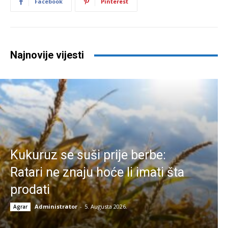
Facebook
Pinterest
Najnovije vijesti
Kukuruz se suši prije berbe:
Ratari ne znaju hoće li imati šta
prodati
Administrator
-
5. Augusta 2026.
Agrar