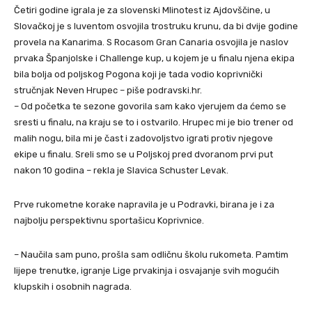
Četiri godine igrala je za slovenski Mlinotest iz Ajdovščine, u
Slovačkoj je s Iuventom osvojila trostruku krunu, da bi dvije godine
provela na Kanarima. S Rocasom Gran Canaria osvojila je naslov
prvaka Španjolske i Challenge kup, u kojem je u finalu njena ekipa
bila bolja od poljskog Pogona koji je tada vodio koprivnički
stručnjak Neven Hrupec – piše podravski.hr.
– Od početka te sezone govorila sam kako vjerujem da ćemo se
sresti u finalu, na kraju se to i ostvarilo. Hrupec mi je bio trener od
malih nogu, bila mi je čast i zadovoljstvo igrati protiv njegove
ekipe u finalu. Sreli smo se u Poljskoj pred dvoranom prvi put
nakon 10 godina – rekla je Slavica Schuster Levak.
Prve rukometne korake napravila je u Podravki, birana je i za
najbolju perspektivnu sportašicu Koprivnice.
– Naučila sam puno, prošla sam odličnu školu rukometa. Pamtim
lijepe trenutke, igranje Lige prvakinja i osvajanje svih mogućih
klupskih i osobnih nagrada.