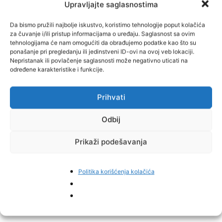
procesu učenja njemačkog. Jako sam zadovoljna i vjerujem da ću
Upravljajte saglasnostima
ovdje napredovati.
Da bismo pružili najbolje iskustvo, koristimo tehnologije poput kolačića
za čuvanje i/ili pristup informacijama o uređaju. Saglasnost sa ovim
Iako je namjeravala završiti rukometnu karijeru, ispalo je
tehnologijama će nam omogućiti da obrađujemo podatke kao što su
drugačije.
ponašanje pri pregledanju ili jedinstveni ID-ovi na ovoj veb lokaciji.
Nepristanak ili povlačenje saglasnosti može negativno uticati na
određene karakteristike i funkcije.
– Ubrzo nakon zaposlenja, u blizini sam pronašla rukometni
angažman. Trenutno igram za BT Füchse Trofaiach. Igramo prvu
Prihvati
austrijsku ligu i nalazimo se na četvrtom mjestu na ljestvici, a ja
sam prvi strijelac lige. Svakako nije bilo u planu da se nastavim
Odbij
baviti rukometom, upravo zbog toga sam zahvalila Albi Fehervar
na suradnji, ali s obzirom da sam ovdje u Austriji dobila posao koji
Prikaži podešavanja
mogu uskladiti s večernjim treninzima, i da su mi dali stvarno
odlične uvjete, odlučila sam nastaviti igrati rukomet koji je
nesporno moja velika ljubav – zaključila je Slavica svoju zanimljivu
Politika korišćenja kolačića
priču.