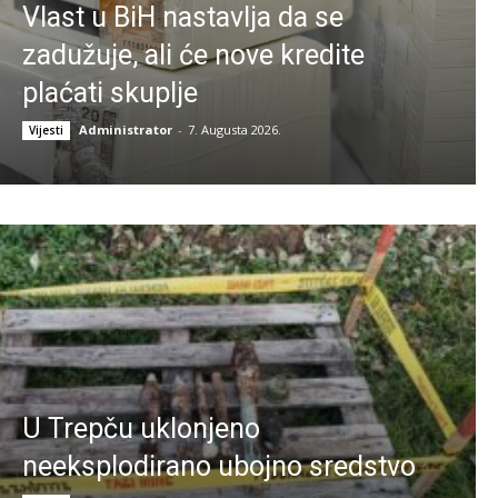
Vlast u BiH nastavlja da se
zadužuje, ali će nove kredite
plaćati skuplje
Administrator
-
7. Augusta 2026.
Vijesti
U Trepču uklonjeno
neeksplodirano ubojno sredstvo