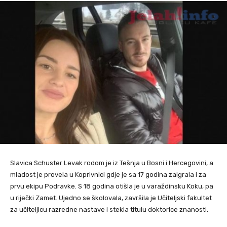
Slavica Schuster Levak rodom je iz Tešnja u Bosni i Hercegovini, a
mladost je provela u Koprivnici gdje je sa 17 godina zaigrala i za
prvu ekipu Podravke. S 18 godina otišla je u varaždinsku Koku, pa
u riječki Zamet. Ujedno se školovala, završila je Učiteljski fakultet
za učiteljicu razredne nastave i stekla titulu doktorice znanosti.