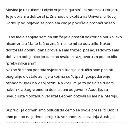
Slavica je uz rukomet cijelo vrijeme ‘gurala’ i akademsku karijeru
te je obranila doktorat iz Znanosti o okolišu na Univerzi u Novoj
Gorici. Ipak, pojavio se problem kad je pokušala pronaći posao.
– Kao mala sanjala sam da bih željela postati doktorica nauka iako
nisam znala šta to tačno znači, no i to mi se ostvarilo. Nakon
doktorata godinu dana provela sam tražeći posao, redovito sam
dobivala odbijenice jer sam na svakom razgovoru za posao bila
”prekvalificirana”.
Nakon što sam postala svjesna situacije, odlučila sam poslati
biografiju u ostale zemlje u kojima su ”otpad i gospodarenje
otpadom” ipak na višoj razini. Na kraju mi je to pošlo za rukom,
nakon kratkog vremena dobila sam odgovor iz Austrije, sa
Sveučilišta Montanuniversität Leoben pozvali su me na intervju.
Suprug i ja odmah smo odlučili da ćemo se ovdje preseliti. Dobila
sam posao na jednom projektu vezanom za saradnju Austrije i
Kine po pitanju otpada. Projekt je na engleskom, a ja sam u