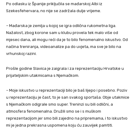
Po odlasku iz Španije priključila se mađarskoj Albi iz
Szekesfehervara, no nije se zadržala dulje vrijeme.
– Mađarska je zemlja u kojoj se igra odlična rukometna liga.
Nažalost, zbog korone sam u klubu provela tek malo više od
mjesec dana, ali mogu reći da je to bilo fenomenalno iskustvo. Od
načina treniranja, videoanalize pa do uvjeta, ma sve je bilo na
vrhunskoj razini.
Prošle godine Slavica je zaigrala i za reprezentaciju Hrvatske u
prijateljskim utakmicama s Njemačkom.
– Moje iskustvo u reprezentaciji bilo je baš lijepo i posebno. Poziv
u reprezentaciju je čast, to je san svakog sportaša. Obje utakmice
s Njemačkom odigrale smo super. Treninzi su bili odlični, a
atmosfera fenomenalna. Družili smo se i s muškom
reprezentacijom jer smo bili zajedno na pripremama, i to iskustvo
mi je jedna prekrasna uspomena koju ću zauvijek pamtiti.