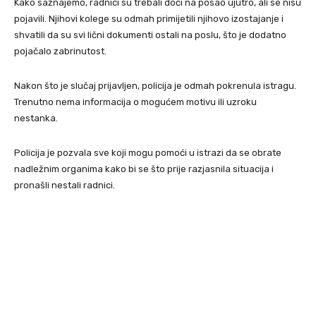
Kako saznajemo, radnici su trebali doći na posao ujutro, ali se nisu
pojavili. Njihovi kolege su odmah primijetili njihovo izostajanje i
shvatili da su svi lični dokumenti ostali na poslu, što je dodatno
pojačalo zabrinutost.
Nakon što je slučaj prijavljen, policija je odmah pokrenula istragu.
Trenutno nema informacija o mogućem motivu ili uzroku
nestanka.
Policija je pozvala sve koji mogu pomoći u istrazi da se obrate
nadležnim organima kako bi se što prije razjasnila situacija i
pronašli nestali radnici.