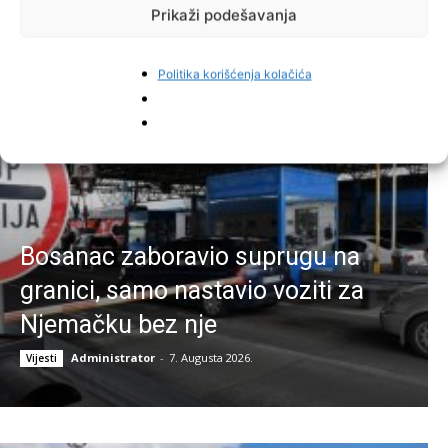
Prikaži podešavanja
Najnovije vijesti
Politika korišćenja kolačića
Bosanac zaboravio suprugu na
granici, samo nastavio voziti za
Njemačku bez nje
Administrator
-
7. Augusta 2026.
Vijesti