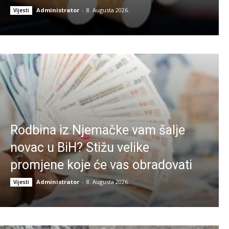
Administrator
-
8. Augusta 2026.
Vijesti
Rodbina iz Njemačke vam šalje
novac u BiH? Stižu velike
promjene koje će vas obradovati
Administrator
-
8. Augusta 2026.
Vijesti