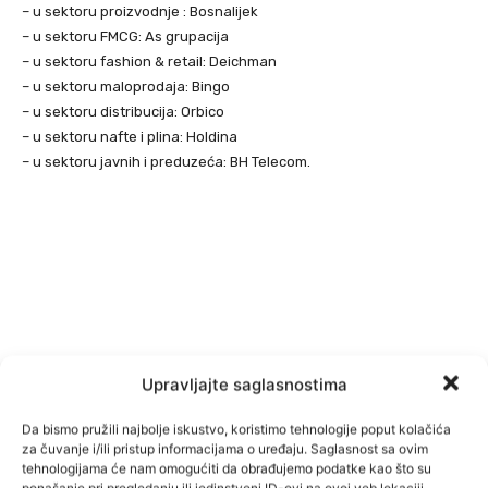
– u sektoru proizvodnje : Bosnalijek
– u sektoru FMCG: As grupacija
– u sektoru fashion & retail: Deichman
– u sektoru maloprodaja: Bingo
– u sektoru distribucija: Orbico
– u sektoru nafte i plina: Holdina
– u sektoru javnih i preduzeća: BH Telecom.
Upravljajte saglasnostima
Da bismo pružili najbolje iskustvo, koristimo tehnologije poput kolačića
za čuvanje i/ili pristup informacijama o uređaju. Saglasnost sa ovim
tehnologijama će nam omogućiti da obrađujemo podatke kao što su
ponašanje pri pregledanju ili jedinstveni ID-ovi na ovoj veb lokaciji.