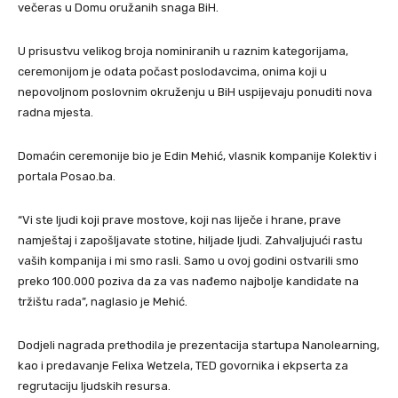
večeras u Domu oružanih snaga BiH.
U prisustvu velikog broja nominiranih u raznim kategorijama,
ceremonijom je odata počast poslodavcima, onima koji u
nepovoljnom poslovnim okruženju u BiH uspijevaju ponuditi nova
radna mjesta.
Domaćin ceremonije bio je Edin Mehić, vlasnik kompanije Kolektiv i
portala Posao.ba.
“Vi ste ljudi koji prave mostove, koji nas liječe i hrane, prave
namještaj i zapošljavate stotine, hiljade ljudi. Zahvaljujući rastu
vaših kompanija i mi smo rasli. Samo u ovoj godini ostvarili smo
preko 100.000 poziva da za vas nađemo najbolje kandidate na
tržištu rada”, naglasio je Mehić.
Dodjeli nagrada prethodila je prezentacija startupa Nanolearning,
kao i predavanje Felixa Wetzela, TED govornika i ekpserta za
regrutaciju ljudskih resursa.