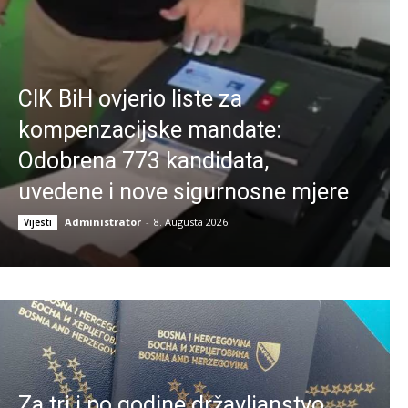
CIK BiH ovjerio liste za
kompenzacijske mandate:
Odobrena 773 kandidata,
uvedene i nove sigurnosne mjere
Administrator
-
8. Augusta 2026.
Vijesti
Za tri i po godine državljanstvo